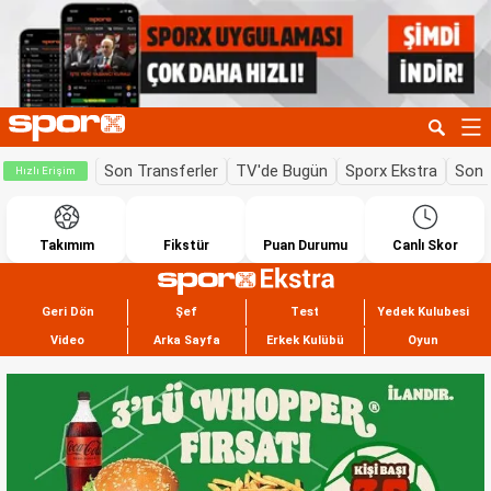
Son Transferler
TV'de Bugün
Sporx Ekstra
Son 
Hızlı Erişim
Takımım
Fikstür
Puan Durumu
Canlı Skor
Geri Dön
Şef
Test
Yedek Kulubesi
Video
Arka Sayfa
Erkek Kulübü
Oyun