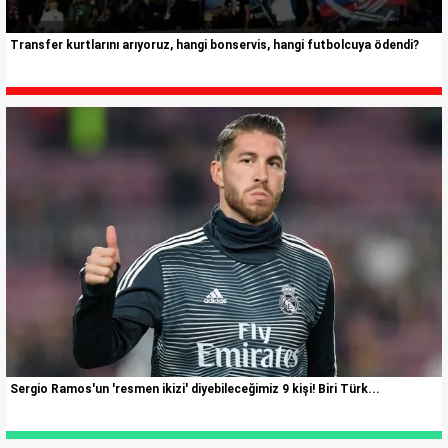
Transfer kurtlarını arıyoruz, hangi bonservis, hangi futbolcuya ödendi?
Sergio Ramos'un 'resmen ikizi' diyebileceğimiz 9 kişi! Biri Türk...