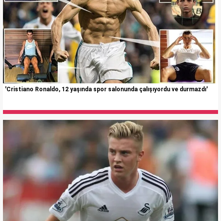
'Cristiano Ronaldo, 12 yaşında spor salonunda çalışıyordu ve durmazdı'