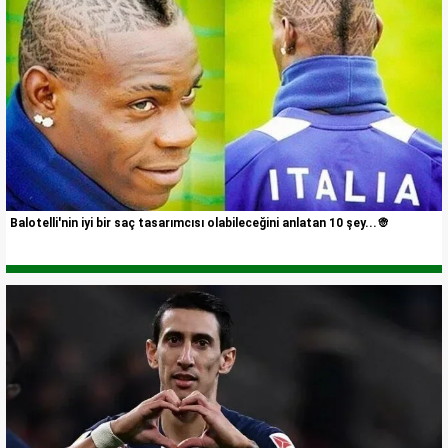
Balotelli'nin iyi bir saç tasarımcısı olabileceğini anlatan 10 şey...👳