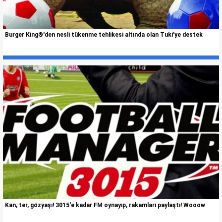
Burger King®'den nesli tükenme tehlikesi altında olan Tuki'ye destek
Kan, ter, gözyaşı! 3015'e kadar FM oynayıp, rakamları paylaştı! Wooow