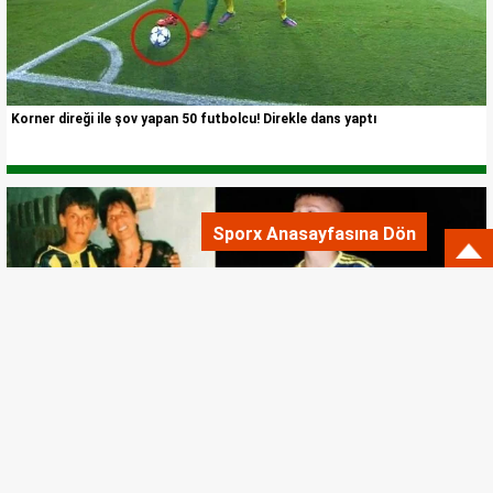
Korner direği ile şov yapan 50 futbolcu! Direkle dans yaptı
Sporx Anasayfasına Dön