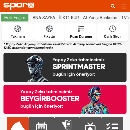
ANA SAYFA
İLK11 KUR
At Yarışı Bankoları
TV'
Hızlı Erişim
Takımım
Fikstür
Puan Durumu
Canlı Skor
* Yapay Zeka At yarışı tahminleri ve ekibimizin At Yarışı tahminleri hergün 10:30-
12:30 arasında yayınlanmaktadır.
Yapay Zeka tahmincimiz
SPRINTMASTER
bugün için öneriyor:
Yapay Zeka tahmincimiz
BEYGİRBOOSTER
bugün için öneriyor: