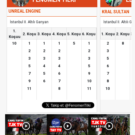
UNREAL ENGINE
KRAL SULTAN
İstanbul II. Altılı Ganyan
İstanbul II. Altılı G
1.
2. Koşu
3. Koşu
4. Koşu
5. Koşu
6. Koşu
1. Koşu
2. Koşu
3.
Koşuu
10
1
1
1
5
1
2
8
2
2
2
2
3
3
3
3
3
5
5
4
4
5
6
7
5
6
9
7
9
6
7
10
8
11
8
11
10