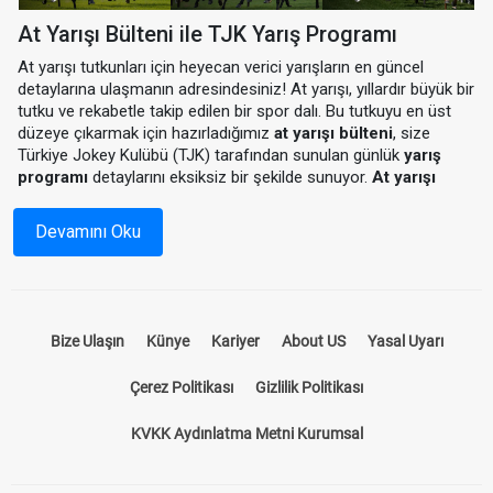
At Yarışı Bülteni ile TJK Yarış Programı
At yarışı tutkunları için heyecan verici yarışların en güncel
detaylarına ulaşmanın adresindesiniz! At yarışı, yıllardır büyük bir
tutku ve rekabetle takip edilen bir spor dalı. Bu tutkuyu en üst
düzeye çıkarmak için hazırladığımız
at yarışı bülteni
, size
Türkiye Jokey Kulübü (TJK) tarafından sunulan günlük
yarış
programı
detaylarını eksiksiz bir şekilde sunuyor.
At yarışı
programı
ile hem yarış saatlerini hem de katılımcı atların
durumlarını önceden inceleyebilir, yarışlardan en iyi sonuçları
Devamını Oku
almak için stratejinizi oluşturabilirsiniz.
At Yarışı Bülteni Nedir?
Bize Ulaşın
Künye
Kariyer
About US
Yasal Uyarı
At yarışı bülteni, yarış öncesinde tüm detayların paylaşıldığı
kapsamı bir rehberdir. Hangi hipodromda, hangi atların
Çerez Politikası
Gizlilik Politikası
yarışacağını, jokeylerin isimlerini, atların önceki performanslarını
ve pist koşullarını öğrenmek için ideal bir kaynaktır. Bizim
KVKK Aydınlatma Metni Kurumsal
sunduğumuz
at yarışı bülteni
, sadece standart bir program
sunmakla kalmaz, aynı zamanda yarışseverlerin kazançlarını