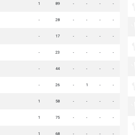
1
89
-
-
-
-
-
28
-
-
-
-
-
17
-
-
-
-
-
23
-
-
-
-
-
44
-
-
-
-
-
26
-
1
-
-
1
58
-
-
-
-
1
75
-
-
-
-
1
68
-
-
-
-