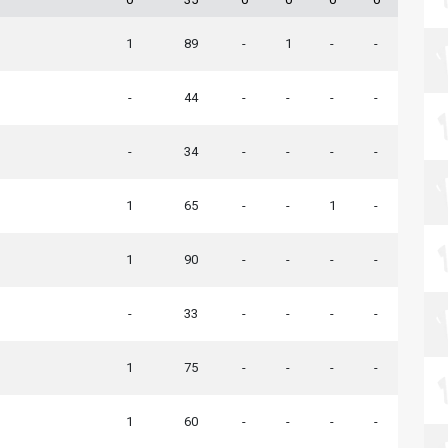
1
89
-
1
-
-
-
44
-
-
-
-
-
34
-
-
-
-
1
65
-
-
1
-
1
90
-
-
-
-
-
33
-
-
-
-
1
75
-
-
-
-
1
60
-
-
-
-