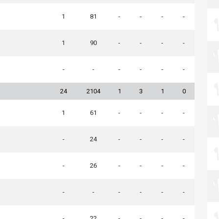
1
81
-
-
-
-
1
90
-
-
-
-
-
-
-
-
-
-
24
2104
1
3
1
0
1
61
-
-
-
-
-
24
-
-
-
-
-
26
-
-
-
-
-
-
-
-
-
-
-
22
-
-
-
-