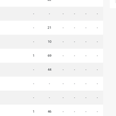
-
-
-
-
-
-
-
21
-
-
-
-
-
10
-
-
-
-
1
69
-
-
-
-
-
44
-
-
-
-
-
-
-
-
-
-
-
-
-
-
-
-
1
46
-
-
-
-