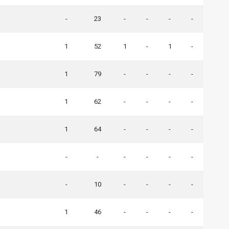
-
23
-
-
-
-
1
52
1
-
1
-
1
79
-
-
-
-
1
62
-
-
-
-
1
64
-
-
-
-
-
-
-
-
-
-
-
10
-
-
-
-
1
46
-
-
-
-