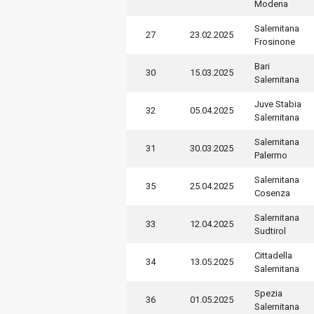
Modena
Salernitana
27
23.02.2025
Frosinone
Bari
30
15.03.2025
Salernitana
Juve Stabia
32
05.04.2025
Salernitana
Salernitana
31
30.03.2025
Palermo
Salernitana
35
25.04.2025
Cosenza
Salernitana
33
12.04.2025
Sudtirol
Cittadella
34
13.05.2025
Salernitana
Spezia
36
01.05.2025
Salernitana