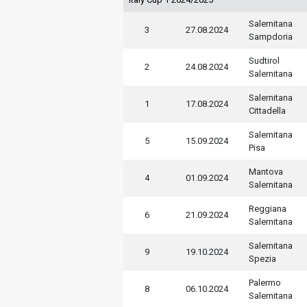
Salernitana
3
27.08.2024
Sampdoria
Sudtirol
2
24.08.2024
Salernitana
Salernitana
1
17.08.2024
Cittadella
Salernitana
5
15.09.2024
Pisa
Mantova
4
01.09.2024
Salernitana
Reggiana
6
21.09.2024
Salernitana
Salernitana
9
19.10.2024
Spezia
Palermo
8
06.10.2024
Salernitana