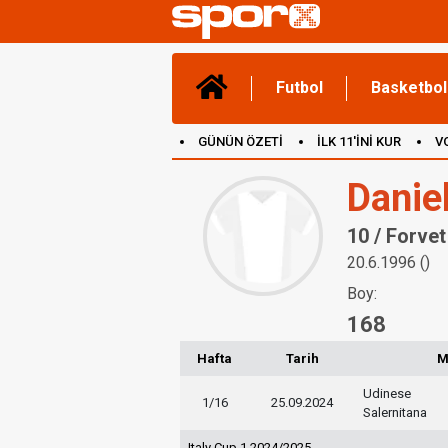
Futbol
Basketbol
GÜNÜN ÖZETİ
İLK 11'İNİ KUR
V
(YENİ) OYUNLAR
CANLI ANLATIM
Danie
10 / Forvet
20.6.1996 ()
Boy:
168
Hafta
Tarih
M
Udinese
1/16
25.09.2024
Salernitana
Italy Cup 1 2024/2025