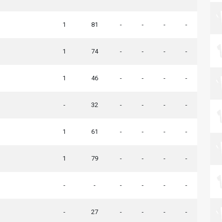
1
81
-
-
-
-
1
74
-
-
-
-
1
46
-
-
-
-
-
32
-
-
-
-
1
61
-
-
-
-
1
79
-
-
-
-
-
-
-
-
-
-
-
27
-
-
-
-