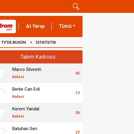
At Yarışı
Tümü
TV'DE BUGÜN
İSTATİSTİK
Takım Kadrosu
Marco Silvestri
35
Kaleci
Berke Can Evli
17
Kaleci
Kerem Yandal
20
Kaleci
Batuhan Sen
27