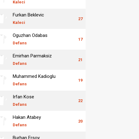
Kaleci
Furkan Beklevic
27
Kaleci
Oguzhan Odabas
17
Defans
Emirhan Parmaksiz
21
Defans
Muhammed Kadioglu
19
Defans
Irfan Kose
22
Defans
Hakan Atabey
20
Defans
Burhan Ersoy