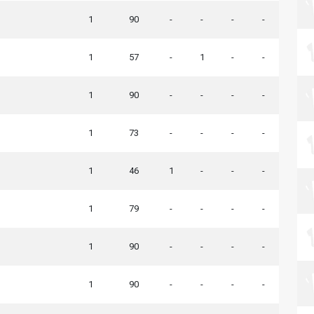
1
90
-
-
-
-
1
57
-
1
-
-
1
90
-
-
-
-
1
73
-
-
-
-
1
46
1
-
-
-
1
79
-
-
-
-
1
90
-
-
-
-
1
90
-
-
-
-