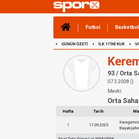
Futbol
Basketbol
GÜNÜN ÖZETİ
İLK 11'İNİ KUR
V
(YENİ) OYUNLAR
CANLI ANLATIM
Kere
93 / Orta 
07.3.2008 ()
Mevki:
Orta Saha
Hafta
Tarih
Ma
Karagümrü
1
17.09.2025
Başakşehi
Spor Toto Süper Lig 2025/2026