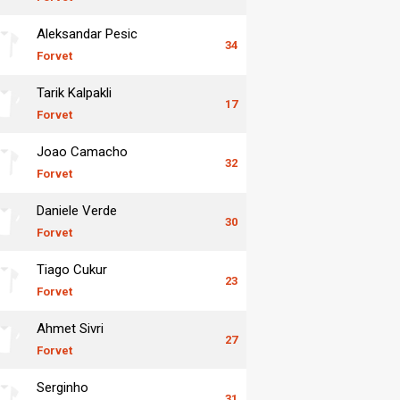
Aleksandar Pesic
34
Forvet
Tarik Kalpakli
17
Forvet
Joao Camacho
32
Forvet
Daniele Verde
30
Forvet
Tiago Cukur
23
Forvet
Ahmet Sivri
27
Forvet
Serginho
31