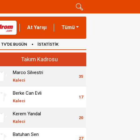
At Yarışı
Tümü
TV'DE BUGÜN
İSTATİSTİK
Takım Kadrosu
Marco Silvestri
35
Kaleci
Berke Can Evli
17
Kaleci
Kerem Yandal
20
Kaleci
Batuhan Sen
27