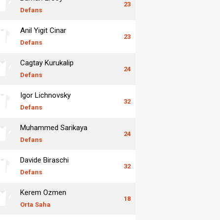
23
Defans
Anil Yigit Cinar
23
Defans
Cagtay Kurukalip
24
Defans
Igor Lichnovsky
32
Defans
Muhammed Sarikaya
24
Defans
Davide Biraschi
32
Defans
Kerem Ozmen
18
Orta Saha