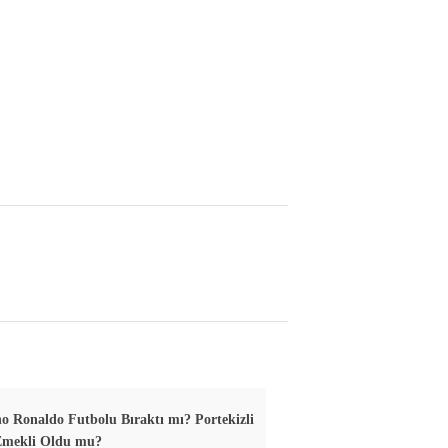
no Ronaldo Futbolu Bıraktı mı? Portekizli
 Emekli Oldu mu?