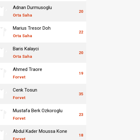
Adnan Durmusoglu
20
Orta Saha
Marius Tresor Doh
22
Orta Saha
Baris Kalayci
20
Orta Saha
Ahmed Traore
19
Forvet
Cenk Tosun
35
Forvet
Mustafa Berk Ozkoroglu
23
Forvet
Abdul Kader Moussa Kone
18
Forvet