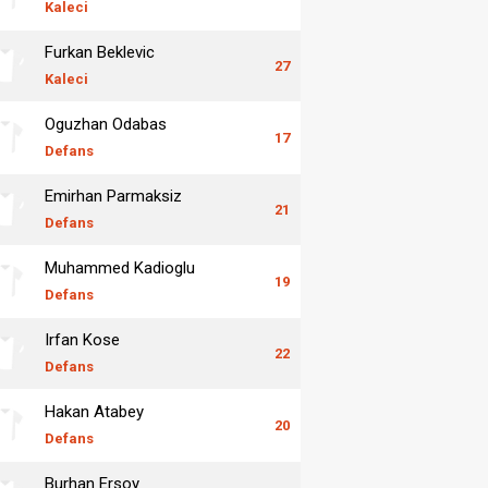
Kaleci
Furkan Beklevic
27
Kaleci
Oguzhan Odabas
17
Defans
Emirhan Parmaksiz
21
Defans
Muhammed Kadioglu
19
Defans
Irfan Kose
22
Defans
Hakan Atabey
20
Defans
Burhan Ersoy