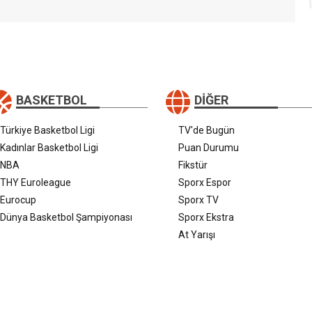
BASKETBOL
DIĞER
Türkiye Basketbol Ligi
TV'de Bugün
Kadınlar Basketbol Ligi
Puan Durumu
NBA
Fikstür
THY Euroleague
Sporx Espor
Eurocup
Sporx TV
Dünya Basketbol Şampiyonası
Sporx Ekstra
At Yarışı