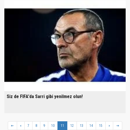
Siz de FIFA'da Sarri gibi yenilmez olun!
⇤
«
7
8
9
10
11
12
13
14
15
»
⇥