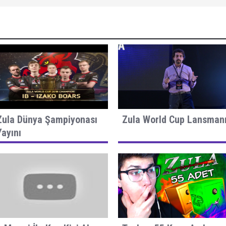
Zula Dünya Şampiyonası
Zula World Cup Lansman
Yayını