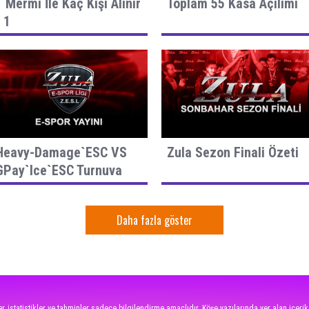
1 Mermi İle Kaç Kişi Alınır
Toplam 55 Kasa Açılımı
- 1
Heavy-Damage`ESC VS
Zula Sezon Finali Özeti
GPay`Ice`ESC Turnuva
Maçı
Daha fazla göster
r, istatistikler ve tahminler sadece bilgilendirme amaçlıdır. Köşe yazılarında yer alan içerik