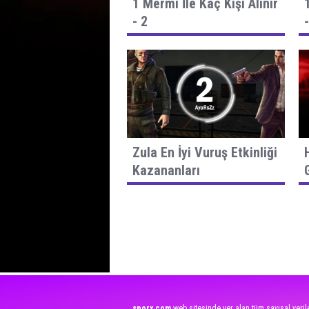
1 Mermi İle Kaç Kişi Alınır
- 2
Zula En İyi Vuruş Etkinliği
Kazananları
sporx.com
web sitesinde yer alan tüm sayısal verile