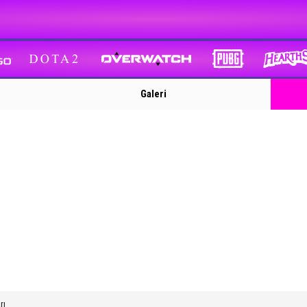
Galeri
rı