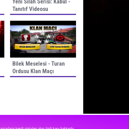
Yeni Silah Serisi: Kabul -
Tanıtıf Videosu
Bilek Meselesi - Turan
Ordusu Klan Maçı
 yazarların kendi görüşleri olup; ilgili konu hakkında