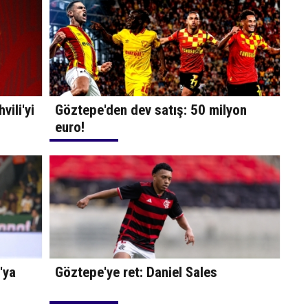
ili'yi
Göztepe'den dev satış: 50 milyon
euro!
'ya
Göztepe'ye ret: Daniel Sales