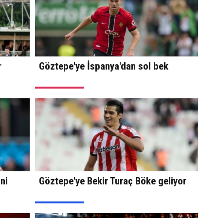
r
Göztepe'ye İspanya'dan sol bek
ni
Göztepe'ye Bekir Turaç Böke geliyor