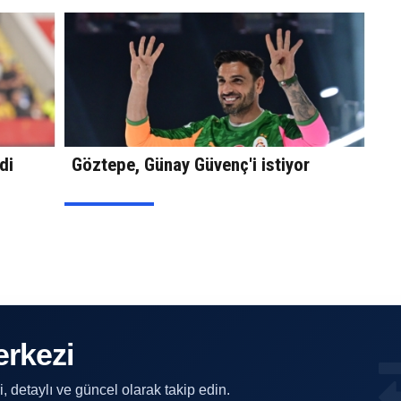
di
Göztepe, Günay Güvenç'i istiyor
erkezi
, detaylı ve güncel olarak takip edin.