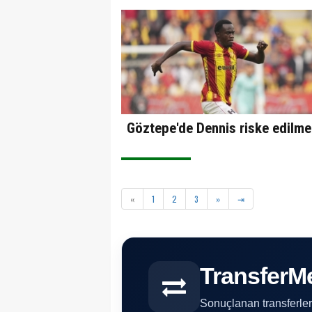
Göztepe'de Dennis riske edilme
«
1
2
3
»
⇥
TransferM
Sonuçlanan transferleri