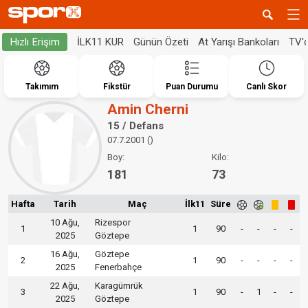
İLK11 KUR
Günün Özeti
At Yarışı Bankoları
TV'
Hızlı Erişim
Takımım
Fikstür
Puan Durumu
Canlı Skor
Amin Cherni
15 / Defans
07.7.2001 ()
Boy:
Kilo:
181
73
Hafta
Tarih
Maç
İlk11
Süre
10 Ağu,
Rizespor
1
1
90
-
-
-
-
2025
Göztepe
16 Ağu,
Göztepe
2
1
90
-
-
-
-
2025
Fenerbahçe
22 Ağu,
Karagümrük
3
1
90
-
1
-
-
2025
Göztepe