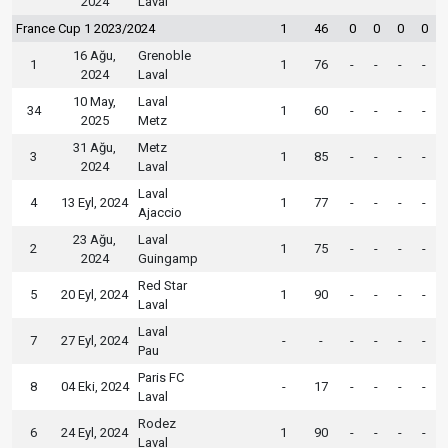
2024
Laval
France Cup 1 2023/2024
1
46
0
0
0
0
16 Ağu,
Grenoble
1
1
76
-
-
-
-
2024
Laval
10 May,
Laval
34
1
60
-
-
-
-
2025
Metz
31 Ağu,
Metz
3
1
85
-
-
-
-
2024
Laval
Laval
4
13 Eyl, 2024
1
77
-
-
-
-
Ajaccio
23 Ağu,
Laval
2
1
75
-
-
-
-
2024
Guingamp
Red Star
5
20 Eyl, 2024
1
90
-
-
-
-
Laval
Laval
7
27 Eyl, 2024
-
-
-
-
-
-
Pau
Paris FC
8
04 Eki, 2024
-
17
-
-
-
-
Laval
Rodez
6
24 Eyl, 2024
1
90
-
-
-
-
Laval