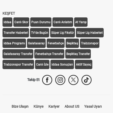
KEŞFET
iddaa
Canlı Skor
Puan Durumu
Canlı Anlatım
At Yarışı
Transfer Haberleri
TV'de Bugün
Süper Lig Fikstür
Süper Lig Haberleri
iddaa Programı
Galatasaray
Fenerbahçe
Beşiktaş
Trabzonspor
Galatasaray Transfer
Fenerbahçe Transfer
Beşiktaş Transfer
Trabzonspor Transfer
Canlı İzle
iddaa Sonuçları
Aktif Sayaç
Takip Et
Bize Ulaşın
Künye
Kariyer
About US
Yasal Uyarı