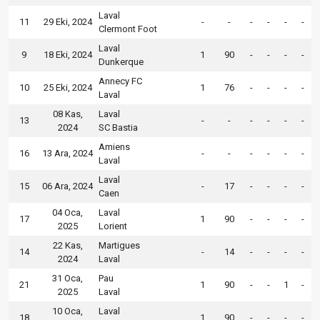
Laval
11
29 Eki, 2024
-
-
-
-
-
-
Clermont Foot
Laval
9
18 Eki, 2024
1
90
-
-
-
-
Dunkerque
Annecy FC
10
25 Eki, 2024
1
76
-
-
-
-
Laval
08 Kas,
Laval
13
-
-
-
-
-
-
2024
SC Bastia
Amiens
16
13 Ara, 2024
-
-
-
-
-
-
Laval
Laval
15
06 Ara, 2024
-
17
-
-
-
-
Caen
04 Oca,
Laval
17
1
90
-
-
-
-
2025
Lorient
22 Kas,
Martigues
14
-
14
-
-
-
-
2024
Laval
31 Oca,
Pau
21
1
90
-
-
1
-
2025
Laval
10 Oca,
Laval
18
1
90
-
-
-
-