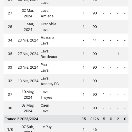
Laval
02 Mar,
Laval
27
1
90
-
-
-
-
2024
Amiens
11 Mar,
Grenoble
28
1
90
-
-
-
-
2024
Laval
Auxerre
34
23 Nis, 2024
-
44
-
-
-
-
Laval
Laval
35
27 Nis, 2024
1
90
-
-
1
-
Bordeaux
Pau
33
20 Nis, 2024
1
90
-
-
-
-
Laval
Laval
32
13 Nis, 2024
1
90
-
-
-
-
Annecy FC
10 May,
Laval
37
1
90
1
-
-
-
2024
Troyes
03 May,
Caen
36
1
90
-
-
-
-
2024
Laval
France 2 2023/2024
35
3126
5
0
2
0
07 Şub,
Le Puy
1/8
1
46
-
-
-
-