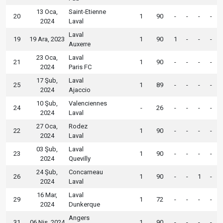
13 Oca,
Saint-Etienne
20
1
90
-
-
-
-
2024
Laval
Laval
19
19 Ara, 2023
1
90
1
-
-
-
Auxerre
23 Oca,
Laval
21
1
90
-
-
-
-
2024
Paris FC
17 Şub,
Laval
25
1
89
-
-
-
-
2024
Ajaccio
10 Şub,
Valenciennes
24
-
26
-
-
-
-
2024
Laval
27 Oca,
Rodez
22
1
90
-
-
-
-
2024
Laval
03 Şub,
Laval
23
1
90
-
-
-
-
2024
Quevilly
24 Şub,
Concarneau
26
1
90
-
-
1
-
2024
Laval
16 Mar,
Laval
29
1
72
-
-
-
-
2024
Dunkerque
Angers
31
06 Nis, 2024
1
90
-
-
-
-