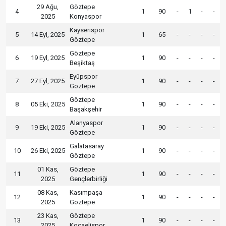
29 Ağu,
Göztepe
4
1
90
-
1
-
-
2025
Konyaspor
Kayserispor
5
14 Eyl, 2025
1
65
-
-
-
-
Göztepe
Göztepe
6
19 Eyl, 2025
1
90
-
-
-
-
Beşiktaş
Eyüpspor
7
27 Eyl, 2025
1
90
-
-
-
-
Göztepe
Göztepe
8
05 Eki, 2025
1
90
-
-
-
-
Başakşehir
Alanyaspor
9
19 Eki, 2025
1
90
-
-
-
-
Göztepe
Galatasaray
10
26 Eki, 2025
1
90
-
-
-
-
Göztepe
01 Kas,
Göztepe
11
1
90
-
-
-
-
2025
Gençlerbirliği
08 Kas,
Kasımpaşa
12
1
90
-
-
-
-
2025
Göztepe
23 Kas,
Göztepe
13
1
90
-
-
-
-
2025
Kocaelispor