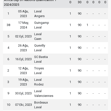
0
30
0
0
0
0
2024/2025
05 Ağu,
Laval
1
1
90
-
-
-
-
2023
Angers
17 May,
Guingamp
38
1
90
1
-
-
-
2024
Laval
Laval
5
02 Eyl, 2023
1
90
-
-
-
-
Caen
26 Ağu,
Quevilly
4
1
90
-
-
-
-
2023
Laval
SC Bastia
6
16 Eyl, 2023
1
90
-
-
-
-
Laval
12 Ağu,
Troyes
2
1
90
-
-
-
-
2023
Laval
19 Ağu,
Laval
3
1
90
-
-
-
-
2023
Rodez
Laval
9
30 Eyl, 2023
1
90
-
-
-
-
Valenciennes
Bordeaux
10
07 Eki, 2023
1
90
-
-
-
-
Laval