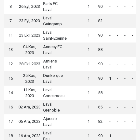
Paris FC
8
26 Eyl, 2023
1
90
-
-
-
-
Laval
Laval
7
23 Eyl, 2023
1
82
-
-
-
-
Guingamp
Laval
11
23 Eki, 2023
1
90
-
-
-
-
Saint-Etienne
04 Kas,
Annecy FC
13
1
88
-
-
-
-
2023
Laval
Amiens
12
28 Eki, 2023
1
90
-
-
-
-
Laval
25 Kas,
Dunkerque
15
1
90
1
-
-
-
2023
Laval
11 Kas,
Laval
14
1
58
-
-
-
-
2023
Concarneau
Laval
16
02 Ara, 2023
1
65
-
-
-
-
Grenoble
Ajaccio
17
05 Ara, 2023
1
82
-
-
-
-
Laval
Laval
18
16 Ara, 2023
1
90
1
-
-
-
Pau