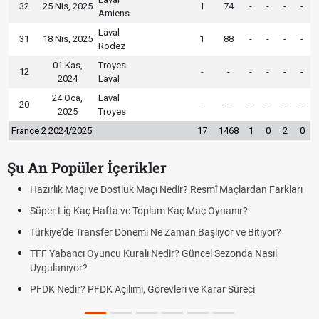
32
25 Nis, 2025
1
74
-
-
-
-
Amiens
Laval
31
18 Nis, 2025
1
88
-
-
-
-
Rodez
01 Kas,
Troyes
12
-
-
-
-
-
-
2024
Laval
24 Oca,
Laval
20
-
-
-
-
-
-
2025
Troyes
France 2 2024/2025
17
1468
1
0
2
0
Şu An Popüler İçerikler
Dostluk Maçı Nedir? Resmî Maçlardan Farkları
Puan Durumunda AG, 
fta ve Toplam Kaç Maç Oynanır?
Skor Ne Demek? Spor
er Dönemi Ne Zaman Başlıyor ve Bitiyor?
Futbol Nasıl Oynanır?
u Kuralı Nedir? Güncel Sezonda Nasıl
Deplasman Golü Kura
Uygulanıyor?
çılımı, Görevleri ve Karar Süreci
DGS Sonuçları Ne Z
Tarihini Duyurdu