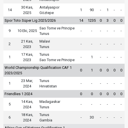
30 Kas,
Antalyaspor
14
1
90
-
1
-
-
2025
Göztepe
Spor Toto Süper Lig 2025/2026
14
1235
0
3
0
0
Sao Tome ve Principe
9
10 Eki, 2025
-
-
-
-
-
-
Tunus
21 Kas,
Malavi
2
-
-
-
-
-
-
2023
Tunus
17 Kas,
Tunus
1
-
1
-
-
-
-
2023
Sao Tome ve Principe
World Championship Qualification CAF 1
0
1
0
0
0
0
2023/2025
23 Mar,
Tunus
1
-
-
-
-
-
-
2024
Hırvatistan
Friendlies 1 2024
0
0
0
0
0
0
14 Kas,
Madagaskar
5
-
-
-
-
-
-
2024
Tunus
18 Kas,
Tunus
6
-
30
-
-
-
-
2024
Gambia
Africa Cup of Nations Qualification 1