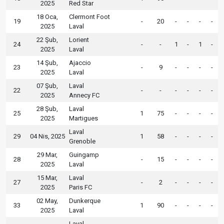
2025
Red Star
18 Oca,
Clermont Foot
19
-
20
-
-
-
-
2025
Laval
22 Şub,
Lorient
24
-
-
1
-
1
-
2025
Laval
14 Şub,
Ajaccio
23
-
9
-
-
-
-
2025
Laval
07 Şub,
Laval
22
-
-
-
-
-
-
2025
Annecy FC
28 Şub,
Laval
25
1
75
-
-
-
-
2025
Martigues
Laval
29
04 Nis, 2025
1
58
-
-
-
-
Grenoble
29 Mar,
Guingamp
28
-
15
-
-
-
-
2025
Laval
15 Mar,
Laval
27
-
2
-
-
-
-
2025
Paris FC
02 May,
Dunkerque
33
1
90
-
-
-
-
2025
Laval
Laval