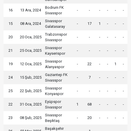
Bodrum FK
16
13 Ara, 2024
-
-
-
-
-
-
Sivasspor
Sivasspor
15
08 Ara, 2024
-
17
1
-
-
-
Galatasaray
Trabzonspor
20
20 Oca, 2025
-
-
-
-
-
-
Sivasspor
Sivasspor
21
25 Oca, 2025
-
-
-
-
-
-
Kayserispor
Sivasspor
19
12 Oca, 2025
-
22
-
-
1
-
Alanyaspor
Gaziantep FK
24
15 Şub, 2025
-
7
-
-
-
-
Sivasspor
Sivasspor
25
22 Şub, 2025
-
-
-
-
-
-
Konyaspor
Eyüpspor
22
31 Oca, 2025
1
68
-
-
-
-
Sivasspor
Sivasspor
23
08 Şub, 2025
-
20
-
-
-
-
Beşiktaş
Başakşehir