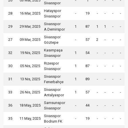
26
03 Mar, 2025
-
1
-
-
-
-
Sivasspor
Hatayspor
28
16 Mar, 2025
-
19
-
-
-
-
Sivasspor
Sivasspor
29
29 Mar, 2025
1
87
1
1
-
-
A.Demirspor
Sivasspor
27
09 Mar, 2025
-
57
2
-
-
-
Göztepe
Kasımpaşa
32
19 Nis, 2025
1
54
-
-
-
-
Sivasspor
Rizespor
30
05 Nis, 2025
1
87
-
-
-
-
Sivasspor
Sivasspor
31
13 Nis, 2025
1
89
-
-
-
-
Fenerbahçe
Sivasspor
33
26 Nis, 2025
1
57
-
-
-
-
Antalyaspor
Samsunspor
36
18 May, 2025
-
44
-
-
-
-
Sivasspor
Sivasspor
35
11 May, 2025
-
19
-
-
-
-
Bodrum FK