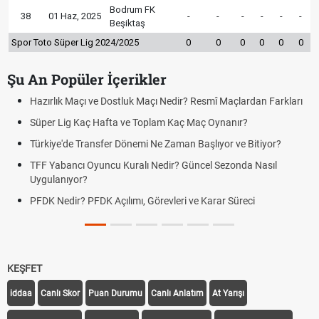
Bodrum FK
38
01 Haz, 2025
-
-
-
-
-
-
Beşiktaş
Spor Toto Süper Lig 2024/2025
0
0
0
0
0
0
Şu An Popüler İçerikler
Hazırlık Maçı ve Dostluk Maçı Nedir? Resmî Maçlardan Farkları
Süper Lig Kaç Hafta ve Toplam Kaç Maç Oynanır?
Türkiye'de Transfer Dönemi Ne Zaman Başlıyor ve Bitiyor?
TFF Yabancı Oyuncu Kuralı Nedir? Güncel Sezonda Nasıl
Uygulanıyor?
PFDK Nedir? PFDK Açılımı, Görevleri ve Karar Süreci
KEŞFET
iddaa
Canlı Skor
Puan Durumu
Canlı Anlatım
At Yarışı