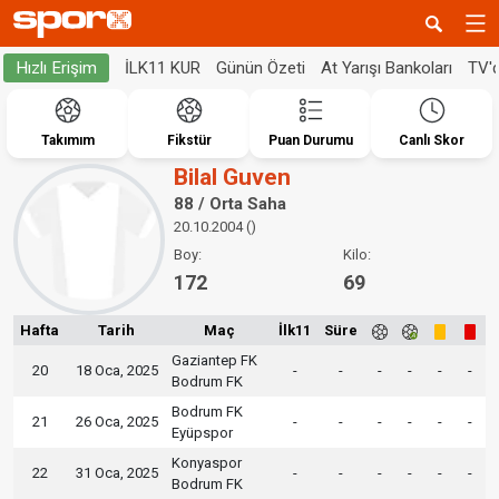
İLK11 KUR
Günün Özeti
At Yarışı Bankoları
TV'
Hızlı Erişim
Takımım
Fikstür
Puan Durumu
Canlı Skor
Bilal Guven
88 / Orta Saha
20.10.2004 ()
Boy:
Kilo:
172
69
Hafta
Tarih
Maç
İlk11
Süre
Gaziantep FK
20
18 Oca, 2025
-
-
-
-
-
-
Bodrum FK
Bodrum FK
21
26 Oca, 2025
-
-
-
-
-
-
Eyüpspor
Konyaspor
22
31 Oca, 2025
-
-
-
-
-
-
Bodrum FK