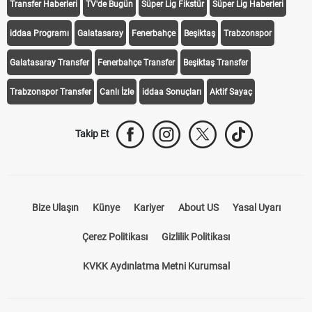
Transfer Haberleri
TV'de Bugün
Süper Lig Fikstür
Süper Lig Haberleri
iddaa Programı
Galatasaray
Fenerbahçe
Beşiktaş
Trabzonspor
Galatasaray Transfer
Fenerbahçe Transfer
Beşiktaş Transfer
Trabzonspor Transfer
Canlı İzle
iddaa Sonuçları
Aktif Sayaç
Takip Et
Bize Ulaşın
Künye
Kariyer
About US
Yasal Uyarı
Çerez Politikası
Gizlilik Politikası
KVKK Aydınlatma Metni Kurumsal