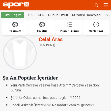
İLK11 KUR
Günün Özeti
At Yarışı Bankoları
TV'
Hızlı Erişim
Takımım
Fikstür
Puan Durumu
Canlı Skor
Celal Aras
03.6.1987 ()
Şu An Popüler İçerikler
Yeni Parti Çerçeve Yasaya İmza Attı mı? Çerçeve Yasa Son
Durum
Şöförler Odası cumartesi, pazar açık mı? 2026
Bedelli Askerlik Ücreti 2026 Ne Kadar? Zam mı gelecek?