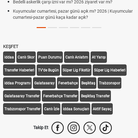
Bedelli askerlik çarşı izni var mı? 2026 ziyaret var mı?
Kuyumcular cumartesi, pazar günü açık mı? 2026 | Kuyumcular
cumartesi-pazar günü kaça kadar açık?
KEŞFET
iddaa
Canlı Skor
Puan Durumu
Canlı Anlatım
At Yarışı
Transfer Haberleri
TV'de Bugün
Süper Lig Fikstür
Süper Lig Haberleri
iddaa Programı
Galatasaray
Fenerbahçe
Beşiktaş
Trabzonspor
Galatasaray Transfer
Fenerbahçe Transfer
Beşiktaş Transfer
Trabzonspor Transfer
Canlı İzle
iddaa Sonuçları
Aktif Sayaç
Takip Et