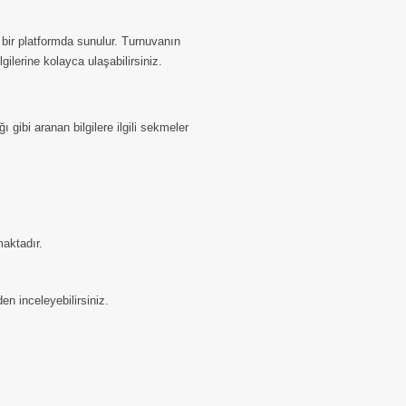
k bir platformda sunulur. Turnuvanın
ilerine kolayca ulaşabilirsiniz.
 gibi aranan bilgilere ilgili sekmeler
aktadır.
en inceleyebilirsiniz.