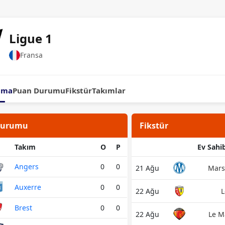
Ligue 1
Fransa
ama
Puan Durumu
Fikstür
Takımlar
Durumu
Fikstür
Takım
O
P
Ev Sahib
Angers
0
0
21 Ağu
Mars
Auxerre
0
0
22 Ağu
L
Brest
0
0
22 Ağu
Le M