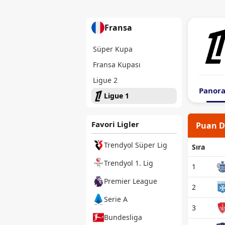
Fransa
Süper Kupa
Fransa Kupası
Ligue 2
Panor
Ligue 1
Favori Ligler
Puan 
Trendyol Süper Lig
Sıra
Trendyol 1. Lig
1
Premier League
2
Serie A
3
Bundesliga