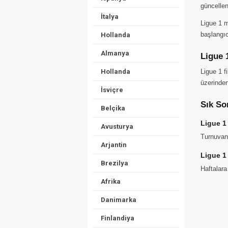
güncellen
İtalya
Ligue 1 m
başlangıc
Hollanda
Almanya
Ligue 
Hollanda
Ligue 1 f
üzerinden
İsviçre
Sık So
Belçika
Ligue 1
Avusturya
Turnuvan
Arjantin
Ligue 1 
Brezilya
Haftalara
Afrika
Danimarka
Finlandiya