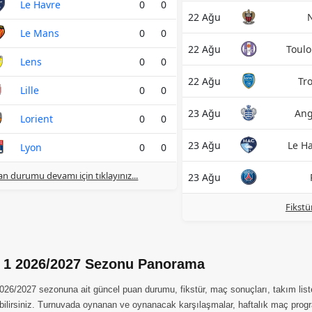
Le Havre
0
0
22 Ağu
Le Mans
0
0
22 Ağu
Toul
Lens
0
0
22 Ağu
Tr
Lille
0
0
23 Ağu
Ang
Lorient
0
0
23 Ağu
Le H
Lyon
0
0
n durumu devamı için tıklayınız...
23 Ağu
Fikstü
 1 2026/2027 Sezonu Panorama
026/2027 sezonuna ait güncel puan durumu, fikstür, maç sonuçları, takım liste
bilirsiniz. Turnuvada oynanan ve oynanacak karşılaşmalar, haftalık maç progr