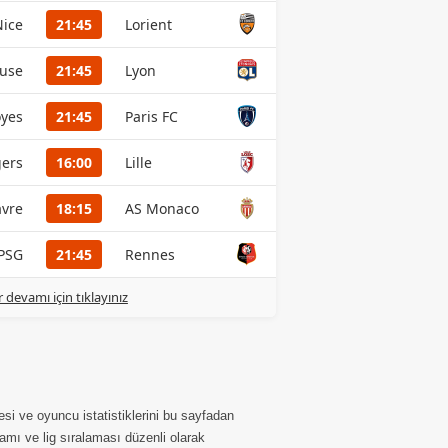
Nice
21:45
Lorient
ouse
21:45
Lyon
oyes
21:45
Paris FC
ers
16:00
Lille
avre
18:15
AS Monaco
PSG
21:45
Rennes
r devamı için tıklayınız
si ve oyuncu istatistiklerini bu sayfadan
amı ve lig sıralaması düzenli olarak