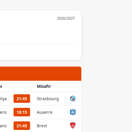
2026/2027
i
Misafir
ilya
21:45
Strasbourg
ens
18:15
Auxerre
ans
21:45
Brest