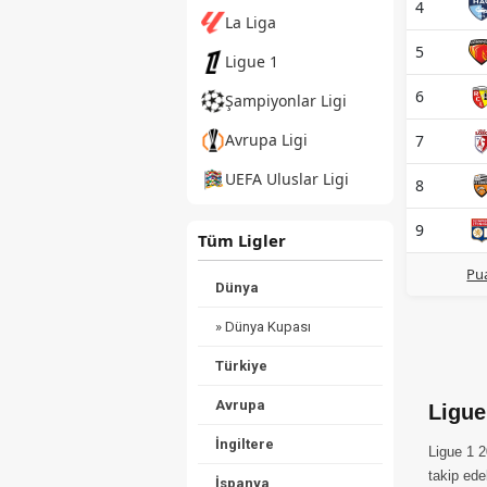
4
La Liga
5
Ligue 1
6
Şampiyonlar Ligi
Avrupa Ligi
7
UEFA Uluslar Ligi
8
9
Tüm Ligler
Pua
Dünya
» Dünya Kupası
Türkiye
Avrupa
Ligue
İngiltere
Ligue 1 2
takip ede
İspanya