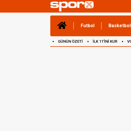
Futbol
Basketbol
GÜNÜN ÖZETİ
İLK 11'İNİ KUR
V
(YENİ) OYUNLAR
CANLI ANLATIM