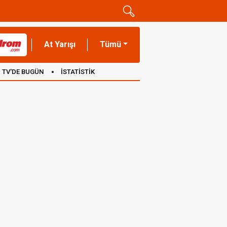
At Yarışı
Tümü
TV'DE BUGÜN
İSTATİSTİK