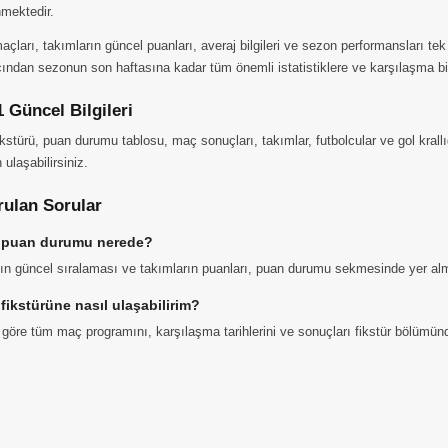
mektedir.
açları, takımların güncel puanları, averaj bilgileri ve sezon performansları te
ından sezonun son haftasına kadar tüm önemli istatistiklere ve karşılaşma bilg
1 Güncel Bilgileri
ikstürü, puan durumu tablosu, maç sonuçları, takımlar, futbolcular ve gol krallığı
 ulaşabilirsiniz.
rulan Sorular
 puan durumu nerede?
ın güncel sıralaması ve takımların puanları, puan durumu sekmesinde yer alm
fikstürüne nasıl ulaşabilirim?
 göre tüm maç programını, karşılaşma tarihlerini ve sonuçları fikstür bölümünd