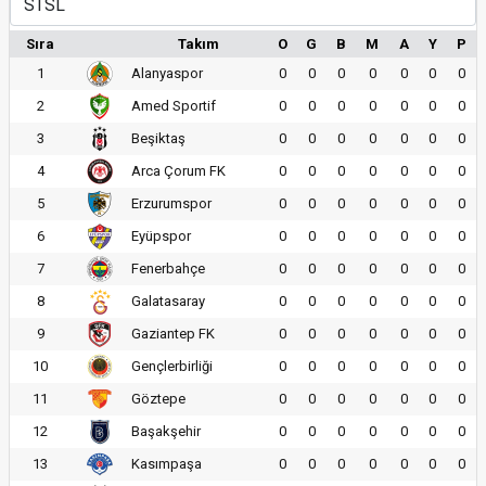
Sıra
Takım
O
G
B
M
A
Y
P
1
Alanyaspor
0
0
0
0
0
0
0
2
Amed Sportif
0
0
0
0
0
0
0
3
Beşiktaş
0
0
0
0
0
0
0
4
Arca Çorum FK
0
0
0
0
0
0
0
5
Erzurumspor
0
0
0
0
0
0
0
6
Eyüpspor
0
0
0
0
0
0
0
7
Fenerbahçe
0
0
0
0
0
0
0
8
Galatasaray
0
0
0
0
0
0
0
9
Gaziantep FK
0
0
0
0
0
0
0
10
Gençlerbirliği
0
0
0
0
0
0
0
11
Göztepe
0
0
0
0
0
0
0
12
Başakşehir
0
0
0
0
0
0
0
13
Kasımpaşa
0
0
0
0
0
0
0