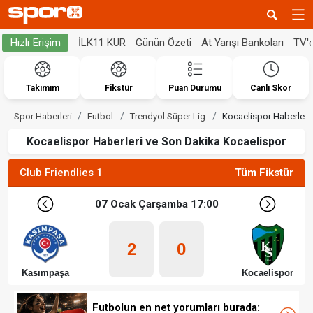
İLK11 KUR
Günün Özeti
At Yarışı Bankoları
TV'
Hızlı Erişim
Takımım
Fikstür
Puan Durumu
Canlı Skor
Spor Haberleri
Futbol
Trendyol Süper Lig
Kocaelispor Haberleri
Kocaelispor Haberleri ve Son Dakika Kocaelispor
Club Friendlies 1
Tüm Fikstür
07 Ocak Çarşamba 17:00
2
0
Kasımpaşa
Kocaelispor
Futbolun en net yorumları burada: