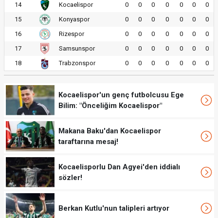
14
Kocaelispor
0
0
0
0
0
0
0
15
Konyaspor
0
0
0
0
0
0
0
16
Rizespor
0
0
0
0
0
0
0
17
Samsunspor
0
0
0
0
0
0
0
18
Trabzonspor
0
0
0
0
0
0
0
Kocaelispor'un genç futbolcusu Ege
Bilim: "Önceliğim Kocaelispor"
Makana Baku'dan Kocaelispor
taraftarına mesaj!
Kocaelisporlu Dan Agyei'den iddialı
sözler!
Berkan Kutlu'nun talipleri artıyor