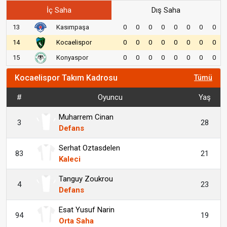
İç Saha
Dış Saha
13
Kasımpaşa
0
0
0
0
0
0
0
0
14
Kocaelispor
0
0
0
0
0
0
0
0
15
Konyaspor
0
0
0
0
0
0
0
0
Kocaelispor Takım Kadrosu
Tümü
#
Oyuncu
Yaş
Muharrem Cinan
3
28
Defans
Serhat Oztasdelen
83
21
Kaleci
Tanguy Zoukrou
4
23
Defans
Esat Yusuf Narin
94
19
Orta Saha