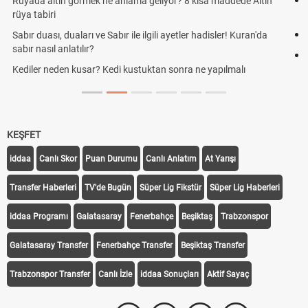
Cemre düştü mü? Kış cemresi ne zaman düşer? Cemre düştü ne
demek
Rüyada kedi görmek en anlama geliyor? Kedi rüya tabiri
Evde çilek reçeli nasıl yapılır? Kimsenin bilmediği farklı çilek reçeli
tarifi
KEŞFET
iddaa
Canlı Skor
Puan Durumu
Canlı Anlatım
At Yarışı
Transfer Haberleri
TV'de Bugün
Süper Lig Fikstür
Süper Lig Haberleri
iddaa Programı
Galatasaray
Fenerbahçe
Beşiktaş
Trabzonspor
Galatasaray Transfer
Fenerbahçe Transfer
Beşiktaş Transfer
Trabzonspor Transfer
Canlı İzle
iddaa Sonuçları
Aktif Sayaç