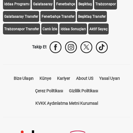
iddaa Programı
Galatasaray
Fenerbahçe
Beşiktaş
Trabzonspor
Galatasaray Transfer
Fenerbahçe Transfer
Beşiktaş Transfer
Trabzonspor Transfer
Canlı İzle
iddaa Sonuçları
Aktif Sayaç
Takip Et
Bize Ulaşın
Künye
Kariyer
About US
Yasal Uyarı
Çerez Politikası
Gizlilik Politikası
KVKK Aydınlatma Metni Kurumsal