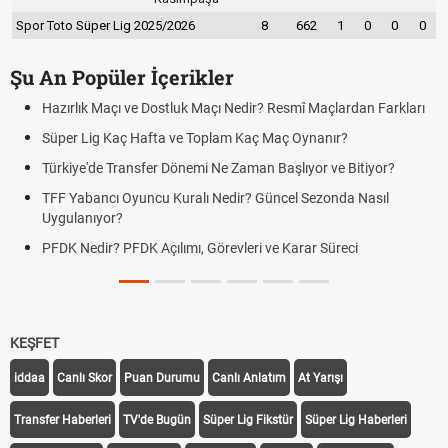
Spor Toto Süper Lig 2025/2026
8
662
1
0
0
0
Şu An Popüler İçerikler
Hazırlık Maçı ve Dostluk Maçı Nedir? Resmî Maçlardan Farkları
Süper Lig Kaç Hafta ve Toplam Kaç Maç Oynanır?
Türkiye'de Transfer Dönemi Ne Zaman Başlıyor ve Bitiyor?
TFF Yabancı Oyuncu Kuralı Nedir? Güncel Sezonda Nasıl
Uygulanıyor?
PFDK Nedir? PFDK Açılımı, Görevleri ve Karar Süreci
KEŞFET
iddaa
Canlı Skor
Puan Durumu
Canlı Anlatım
At Yarışı
Transfer Haberleri
TV'de Bugün
Süper Lig Fikstür
Süper Lig Haberleri