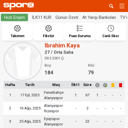
İLK11 KUR
Günün Özeti
At Yarışı Bankoları
TV'
Hızlı Erişim
Takımım
Fikstür
Puan Durumu
Canlı Skor
Ibrahim Kaya
27 / Orta Saha
09.3.2001 ()
Boy:
Kilo:
184
79
Hafta
Tarih
Maç
İlk11
Süre
Fenerbahçe
1
17 Eyl, 2025
1
67
1
-
-
-
Alanyaspor
Alanyaspor
2
16 Ağu, 2025
-
2
-
-
-
-
Rizespor
Eyüpspor
3
25 Ağu, 2025
-
22
-
-
-
-
Alanyaspor