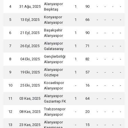
Alanyaspor
4
31 Ağu, 2025
1
90
-
-
-
-
Beşiktaş
Konyaspor
5
13 Eyl, 2025
1
66
-
-
-
-
Alanyaspor
Başakşehir
6
21 Eyl, 2025
1
90
-
-
-
-
Alanyaspor
Alanyaspor
7
26 Eyl, 2025
1
71
-
-
-
-
Galatasaray
Gençlerbirliği
8
04 Eki, 2025
1
82
-
-
-
-
Alanyaspor
Alanyaspor
9
19 Eki, 2025
1
57
-
-
-
-
Göztepe
Kocaelispor
10
25 Eki, 2025
-
16
-
-
-
-
Alanyaspor
Alanyaspor
11
03 Kas, 2025
1
64
-
-
-
-
Gaziantep FK
Trabzonspor
12
08 Kas, 2025
-
20
-
-
-
-
Alanyaspor
Alanyaspor
13
23 Kas, 2025
-
15
-
-
-
-
Kasımpaşa