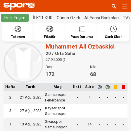
İLK11 KUR
Günün Özeti
At Yarışı Bankoları
TV'
Hızlı Erişim
Takımım
Fikstür
Puan Durumu
Canlı Skor
Muhammet Ali Ozbaskici
20 / Orta Saha
27.9.2005 ()
Boy:
Kilo:
172
68
Hafta
Tarih
Maç
İlk11
Süre
Samsunspor
2
21 Ağu, 2023
-
4
-
-
-
-
Fenerbahçe
Kayserispor
3
27 Ağu, 2023
-
-
-
-
-
-
Samsunspor
Sivasspor
1
13 Ağu, 2023
-
14
-
-
-
-
Samsunspor