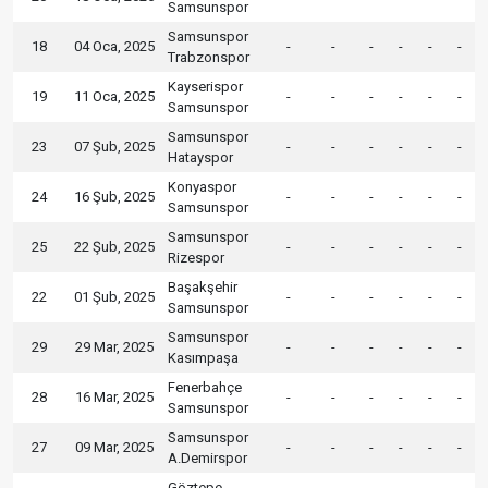
Samsunspor
Samsunspor
18
04 Oca, 2025
-
-
-
-
-
-
Trabzonspor
Kayserispor
19
11 Oca, 2025
-
-
-
-
-
-
Samsunspor
Samsunspor
23
07 Şub, 2025
-
-
-
-
-
-
Hatayspor
Konyaspor
24
16 Şub, 2025
-
-
-
-
-
-
Samsunspor
Samsunspor
25
22 Şub, 2025
-
-
-
-
-
-
Rizespor
Başakşehir
22
01 Şub, 2025
-
-
-
-
-
-
Samsunspor
Samsunspor
29
29 Mar, 2025
-
-
-
-
-
-
Kasımpaşa
Fenerbahçe
28
16 Mar, 2025
-
-
-
-
-
-
Samsunspor
Samsunspor
27
09 Mar, 2025
-
-
-
-
-
-
A.Demirspor
Göztepe