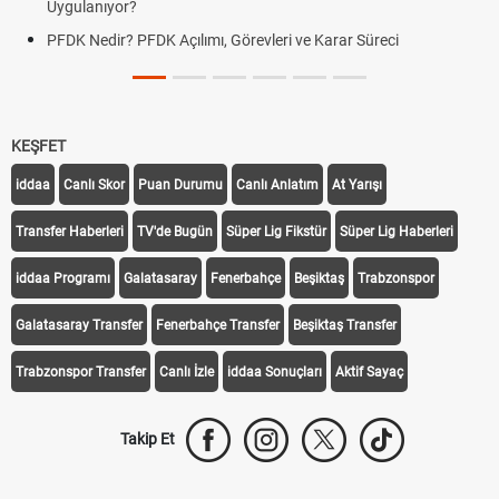
Uygulanıyor?
PFDK Nedir? PFDK Açılımı, Görevleri ve Karar Süreci
KEŞFET
iddaa
Canlı Skor
Puan Durumu
Canlı Anlatım
At Yarışı
Transfer Haberleri
TV'de Bugün
Süper Lig Fikstür
Süper Lig Haberleri
iddaa Programı
Galatasaray
Fenerbahçe
Beşiktaş
Trabzonspor
Galatasaray Transfer
Fenerbahçe Transfer
Beşiktaş Transfer
Trabzonspor Transfer
Canlı İzle
iddaa Sonuçları
Aktif Sayaç
Takip Et