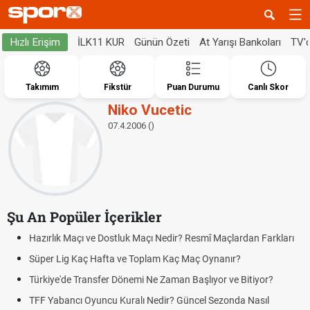
İLK11 KUR
Günün Özeti
At Yarışı Bankoları
TV'
Hızlı Erişim
Takımım
Fikstür
Puan Durumu
Canlı Skor
Niko Vucetic
07.4.2006 ()
Şu An Popüler İçerikler
Hazırlık Maçı ve Dostluk Maçı Nedir? Resmî Maçlardan Farkları
Süper Lig Kaç Hafta ve Toplam Kaç Maç Oynanır?
Türkiye'de Transfer Dönemi Ne Zaman Başlıyor ve Bitiyor?
TFF Yabancı Oyuncu Kuralı Nedir? Güncel Sezonda Nasıl