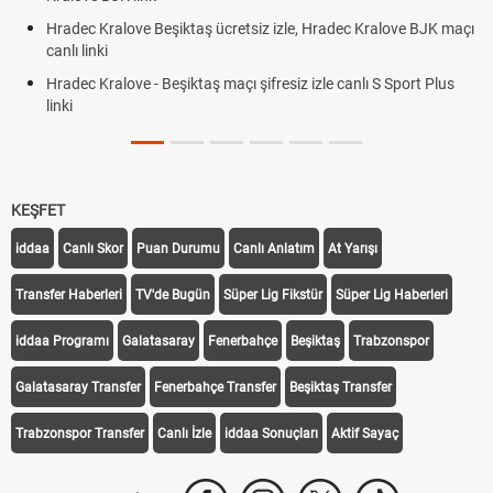
Hradec Kralove Beşiktaş ücretsiz izle, Hradec Kralove BJK maçı
canlı linki
Hradec Kralove - Beşiktaş maçı şifresiz izle canlı S Sport Plus
linki
KEŞFET
iddaa
Canlı Skor
Puan Durumu
Canlı Anlatım
At Yarışı
Transfer Haberleri
TV'de Bugün
Süper Lig Fikstür
Süper Lig Haberleri
iddaa Programı
Galatasaray
Fenerbahçe
Beşiktaş
Trabzonspor
Galatasaray Transfer
Fenerbahçe Transfer
Beşiktaş Transfer
Trabzonspor Transfer
Canlı İzle
iddaa Sonuçları
Aktif Sayaç