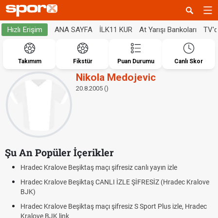
ANA SAYFA
İLK11 KUR
At Yarışı Bankoları
TV'
Hızlı Erişim
Takımım
Fikstür
Puan Durumu
Canlı Skor
Nikola Medojevic
20.8.2005 ()
Şu An Popüler İçerikler
Hradec Kralove Beşiktaş maçı şifresiz canlı yayın izle
Hradec Kralove Beşiktaş CANLI İZLE ŞİFRESİZ (Hradec Kralove
BJK)
Hradec Kralove Beşiktaş maçı şifresiz S Sport Plus izle, Hradec
Kralove BJK link