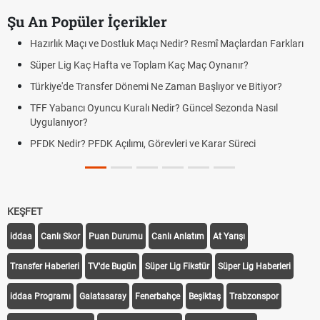
Şu An Popüler İçerikler
Hazırlık Maçı ve Dostluk Maçı Nedir? Resmî Maçlardan Farkları
Süper Lig Kaç Hafta ve Toplam Kaç Maç Oynanır?
Türkiye'de Transfer Dönemi Ne Zaman Başlıyor ve Bitiyor?
TFF Yabancı Oyuncu Kuralı Nedir? Güncel Sezonda Nasıl
Uygulanıyor?
PFDK Nedir? PFDK Açılımı, Görevleri ve Karar Süreci
KEŞFET
iddaa
Canlı Skor
Puan Durumu
Canlı Anlatım
At Yarışı
Transfer Haberleri
TV'de Bugün
Süper Lig Fikstür
Süper Lig Haberleri
iddaa Programı
Galatasaray
Fenerbahçe
Beşiktaş
Trabzonspor