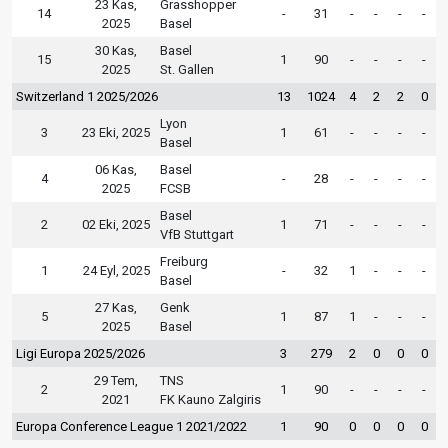
23 Kas,
Grasshopper
14
-
31
-
-
-
-
2025
Basel
30 Kas,
Basel
15
1
90
-
-
-
-
2025
St. Gallen
Switzerland 1 2025/2026
13
1024
4
2
2
0
Lyon
3
23 Eki, 2025
1
61
-
-
-
-
Basel
06 Kas,
Basel
4
-
28
-
-
-
-
2025
FCSB
Basel
2
02 Eki, 2025
1
71
-
-
-
-
VfB Stuttgart
Freiburg
1
24 Eyl, 2025
-
32
1
-
-
-
Basel
27 Kas,
Genk
5
1
87
1
-
-
-
2025
Basel
Ligi Europa 2025/2026
3
279
2
0
0
0
29 Tem,
TNS
2
1
90
-
-
-
-
2021
FK Kauno Zalgiris
Europa Conference League 1 2021/2022
1
90
0
0
0
0