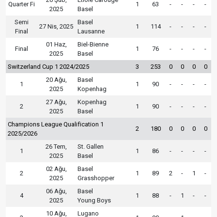
Quarter Fi
1
63
-
-
-
-
2025
Basel
Semi
Basel
27 Nis, 2025
1
114
-
-
-
-
Final
Lausanne
01 Haz,
Biel-Bienne
Final
1
76
-
-
-
-
2025
Basel
Switzerland Cup 1 2024/2025
3
253
0
0
0
0
20 Ağu,
Basel
1
1
90
-
-
-
-
2025
Kopenhag
27 Ağu,
Kopenhag
2
1
90
-
-
-
-
2025
Basel
Champions League Qualification 1
2
180
0
0
0
0
2025/2026
26 Tem,
St. Gallen
1
1
86
-
-
-
-
2025
Basel
02 Ağu,
Basel
2
1
89
2
-
1
-
2025
Grasshopper
06 Ağu,
Basel
4
1
88
-
1
-
-
2025
Young Boys
10 Ağu,
Lugano