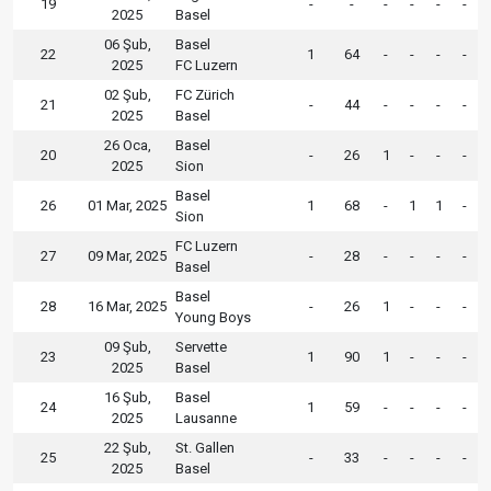
19
-
-
-
-
-
-
2025
Basel
06 Şub,
Basel
22
1
64
-
-
-
-
2025
FC Luzern
02 Şub,
FC Zürich
21
-
44
-
-
-
-
2025
Basel
26 Oca,
Basel
20
-
26
1
-
-
-
2025
Sion
Basel
26
01 Mar, 2025
1
68
-
1
1
-
Sion
FC Luzern
27
09 Mar, 2025
-
28
-
-
-
-
Basel
Basel
28
16 Mar, 2025
-
26
1
-
-
-
Young Boys
09 Şub,
Servette
23
1
90
1
-
-
-
2025
Basel
16 Şub,
Basel
24
1
59
-
-
-
-
2025
Lausanne
22 Şub,
St. Gallen
25
-
33
-
-
-
-
2025
Basel