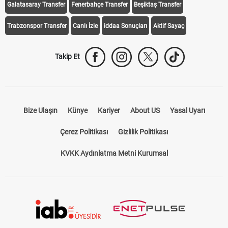
Galatasaray Transfer
Fenerbahçe Transfer
Beşiktaş Transfer
Trabzonspor Transfer
Canlı İzle
iddaa Sonuçları
Aktif Sayaç
Takip Et
Bize Ulaşın
Künye
Kariyer
About US
Yasal Uyarı
Çerez Politikası
Gizlilik Politikası
KVKK Aydınlatma Metni Kurumsal