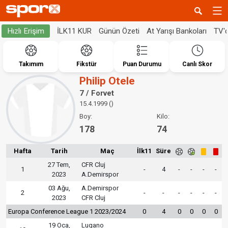
İLK11 KUR
Günün Özeti
At Yarışı Bankoları
TV'
Hızlı Erişim
Takımım
Fikstür
Puan Durumu
Canlı Skor
Philip Otele
7 / Forvet
15.4.1999 ()
Boy:
Kilo:
178
74
Hafta
Tarih
Maç
İlk11
Süre
27 Tem,
CFR Cluj
1
-
4
-
-
-
-
2023
A.Demirspor
03 Ağu,
A.Demirspor
2
-
-
-
-
-
-
2023
CFR Cluj
Europa Conference League 1 2023/2024
0
4
0
0
0
0
19 Oca,
Lugano