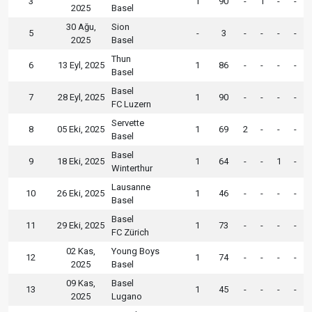
3
1
90
-
1
-
-
2025
Basel
30 Ağu,
Sion
5
-
3
-
-
-
-
2025
Basel
Thun
6
13 Eyl, 2025
1
86
-
-
-
-
Basel
Basel
7
28 Eyl, 2025
1
90
-
-
-
-
FC Luzern
Servette
8
05 Eki, 2025
1
69
2
-
-
-
Basel
Basel
9
18 Eki, 2025
1
64
-
-
1
-
Winterthur
Lausanne
10
26 Eki, 2025
1
46
-
-
-
-
Basel
Basel
11
29 Eki, 2025
1
73
-
-
-
-
FC Zürich
02 Kas,
Young Boys
12
1
74
-
-
-
-
2025
Basel
09 Kas,
Basel
13
1
45
-
-
-
-
2025
Lugano