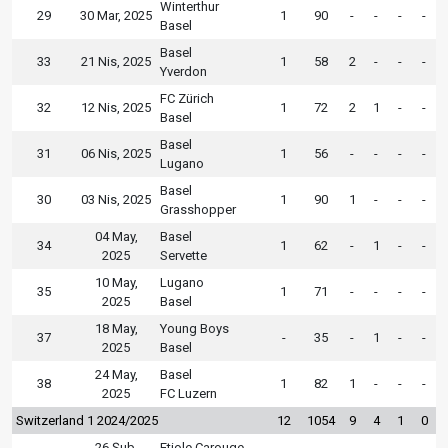
Winterthur
29
30 Mar, 2025
1
90
-
-
-
-
Basel
Basel
33
21 Nis, 2025
1
58
2
-
-
-
Yverdon
FC Zürich
32
12 Nis, 2025
1
72
2
1
-
-
Basel
Basel
31
06 Nis, 2025
1
56
-
-
-
-
Lugano
Basel
30
03 Nis, 2025
1
90
1
-
-
-
Grasshopper
04 May,
Basel
34
1
62
-
1
-
-
2025
Servette
10 May,
Lugano
35
1
71
-
-
-
-
2025
Basel
18 May,
Young Boys
37
-
35
-
1
-
-
2025
Basel
24 May,
Basel
38
1
82
1
-
-
-
2025
FC Luzern
Switzerland 1 2024/2025
12
1054
9
4
1
0
26 Şub,
Etiole Carouge