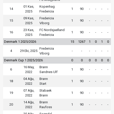
01 Kas,
Kopenhag
14
1
90
-
-
-
-
2025
Fredericia
09 Kas,
Fredericia
15
1
90
-
-
-
-
2025
Viborg
23 Kas,
FC Nordsjaelland
16
1
90
-
-
-
-
2025
Fredericia
Denmark 1 2025/2026
15
1267
1
0
1
0
Fredericia
4
29 Eki, 2025
-
-
-
-
-
-
Viborg
Denmark Cup 1 2025/2026
0
0
0
0
0
0
16 May,
Brann
6
1
90
-
-
-
-
2022
Sandnes Ulf
04 Ağu,
Brann
18
1
90
-
-
-
-
2022
Start
07 Ağu,
Stabaek
19
1
90
-
-
-
-
2022
Brann
14 Ağu,
Brann
20
1
90
-
-
-
-
2022
Raufoss
20 Ağu,
Sogndal