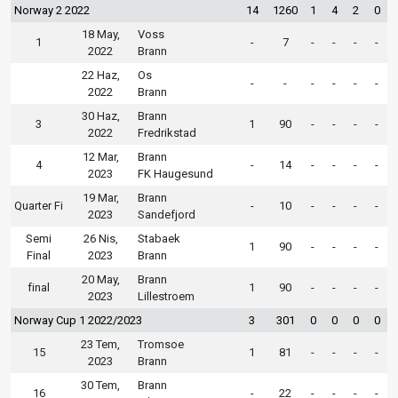
Norway 2 2022
14
1260
1
4
2
0
18 May,
Voss
1
-
7
-
-
-
-
2022
Brann
22 Haz,
Os
-
-
-
-
-
-
2022
Brann
30 Haz,
Brann
3
1
90
-
-
-
-
2022
Fredrikstad
12 Mar,
Brann
4
-
14
-
-
-
-
2023
FK Haugesund
19 Mar,
Brann
Quarter Fi
-
10
-
-
-
-
2023
Sandefjord
Semi
26 Nis,
Stabaek
1
90
-
-
-
-
Final
2023
Brann
20 May,
Brann
final
1
90
-
-
-
-
2023
Lillestroem
Norway Cup 1 2022/2023
3
301
0
0
0
0
23 Tem,
Tromsoe
15
1
81
-
-
-
-
2023
Brann
30 Tem,
Brann
16
-
22
-
-
-
-