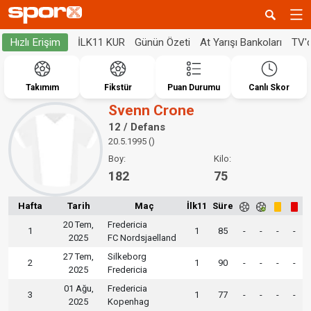
İLK11 KUR
Günün Özeti
At Yarışı Bankoları
TV'
Hızlı Erişim
Takımım
Fikstür
Puan Durumu
Canlı Skor
Svenn Crone
12 / Defans
20.5.1995 ()
Boy:
Kilo:
182
75
Hafta
Tarih
Maç
İlk11
Süre
20 Tem,
Fredericia
1
1
85
-
-
-
-
2025
FC Nordsjaelland
27 Tem,
Silkeborg
2
1
90
-
-
-
-
2025
Fredericia
01 Ağu,
Fredericia
3
1
77
-
-
-
-
2025
Kopenhag