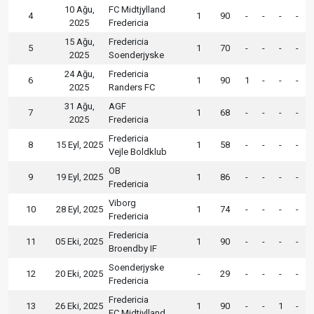
10 Ağu,
FC Midtjylland
4
1
90
-
-
-
-
2025
Fredericia
15 Ağu,
Fredericia
5
1
70
-
-
-
-
2025
Soenderjyske
24 Ağu,
Fredericia
6
1
90
1
-
-
-
2025
Randers FC
31 Ağu,
AGF
7
1
68
-
-
-
-
2025
Fredericia
Fredericia
8
15 Eyl, 2025
1
58
-
-
-
-
Vejle Boldklub
OB
9
19 Eyl, 2025
1
86
-
-
-
-
Fredericia
Viborg
10
28 Eyl, 2025
1
74
-
-
-
-
Fredericia
Fredericia
11
05 Eki, 2025
1
90
-
-
-
-
Broendby IF
Soenderjyske
12
20 Eki, 2025
-
29
-
-
-
-
Fredericia
Fredericia
13
26 Eki, 2025
1
90
-
-
1
-
FC Midtjylland