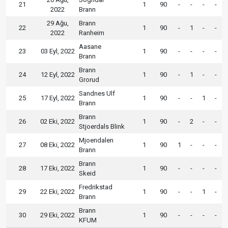
21
1
90
-
-
-
-
2022
Brann
29 Ağu,
Brann
22
1
90
-
1
-
-
2022
Ranheim
Aasane
23
03 Eyl, 2022
1
90
-
-
-
-
Brann
Brann
24
12 Eyl, 2022
1
90
-
1
-
-
Grorud
Sandnes Ulf
25
17 Eyl, 2022
1
90
-
-
1
-
Brann
Brann
26
02 Eki, 2022
1
90
-
2
-
-
Stjoerdals Blink
Mjoendalen
27
08 Eki, 2022
1
90
1
-
-
-
Brann
Brann
28
17 Eki, 2022
1
90
-
-
-
-
Skeid
Fredrikstad
29
22 Eki, 2022
1
90
-
-
1
-
Brann
Brann
30
29 Eki, 2022
1
90
-
-
-
-
KFUM