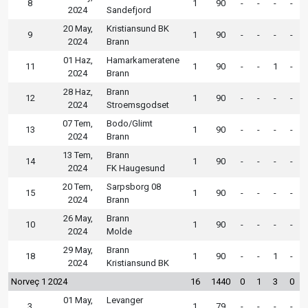
8
1
90
-
-
-
-
2024
Sandefjord
20 May,
Kristiansund BK
9
1
90
-
-
-
-
2024
Brann
01 Haz,
Hamarkameratene
11
1
90
-
-
1
-
2024
Brann
28 Haz,
Brann
12
1
90
-
-
-
-
2024
Stroemsgodset
07 Tem,
Bodo/Glimt
13
1
90
-
-
-
-
2024
Brann
13 Tem,
Brann
14
1
90
-
-
-
-
2024
FK Haugesund
20 Tem,
Sarpsborg 08
15
1
90
-
-
-
-
2024
Brann
26 May,
Brann
10
1
90
-
-
-
-
2024
Molde
29 May,
Brann
18
1
90
-
-
1
-
2024
Kristiansund BK
Norveç 1 2024
16
1440
0
1
3
0
01 May,
Levanger
3
1
79
-
-
-
-