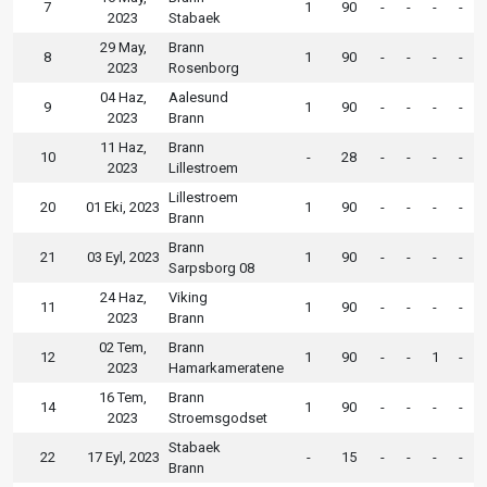
7
1
90
-
-
-
-
2023
Stabaek
29 May,
Brann
8
1
90
-
-
-
-
2023
Rosenborg
04 Haz,
Aalesund
9
1
90
-
-
-
-
2023
Brann
11 Haz,
Brann
10
-
28
-
-
-
-
2023
Lillestroem
Lillestroem
20
01 Eki, 2023
1
90
-
-
-
-
Brann
Brann
21
03 Eyl, 2023
1
90
-
-
-
-
Sarpsborg 08
24 Haz,
Viking
11
1
90
-
-
-
-
2023
Brann
02 Tem,
Brann
12
1
90
-
-
1
-
2023
Hamarkameratene
16 Tem,
Brann
14
1
90
-
-
-
-
2023
Stroemsgodset
Stabaek
22
17 Eyl, 2023
-
15
-
-
-
-
Brann