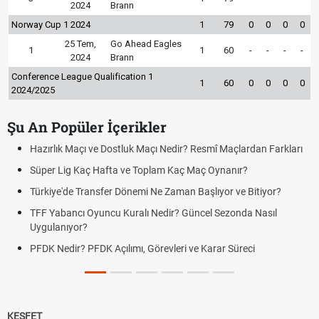
2024
Brann
Norway Cup 1 2024
1
79
0
0
0
0
25 Tem,
Go Ahead Eagles
1
1
60
-
-
-
-
2024
Brann
Conference League Qualification 1
1
60
0
0
0
0
2024/2025
Şu An Popüler İçerikler
çı Nedir? Resmî Maçlardan Farkları
Puan Durumunda AG, OM ve Diğ
plam Kaç Maç Oynanır?
Skor Ne Demek? Sporda Skor v
Ne Zaman Başlıyor ve Bitiyor?
Futbol Nasıl Oynanır? Temel Fut
Nedir? Güncel Sezonda Nasıl
Deplasman Golü Kuralı Nedir?
Uygulanıyor?
örevleri ve Karar Süreci
DGS Sonuçları Ne Zaman Açık
Tarihini Duyurdu