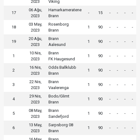
2023
Viking
06 Ağu,
Hamarkameratene
17
-
15
-
-
-
-
2023
Brann
03 May,
Rosenborg
18
1
90
-
-
-
-
2023
Brann
20 Ağu,
Brann
19
1
90
-
-
-
-
2023
Aalesund
10 Nis,
Brann
1
1
90
-
-
-
-
2023
FK Haugesund
16 Nis,
Odds Ballklubb
2
1
90
-
-
-
-
2023
Brann
22 Nis,
Brann
3
1
90
-
-
-
-
2023
Vaalerenga
29 Nis,
Bodo/Glimt
4
1
90
-
-
-
-
2023
Brann
08 May,
Brann
5
1
90
-
-
-
-
2023
Sandefjord
13 May,
Sarpsborg 08
6
1
90
-
-
-
-
2023
Brann
16 May,
Brann