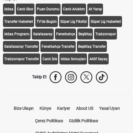
KEŞFET
iddaa
Canlı Skor
Puan Durumu
Canlı Anlatım
At Yarışı
Transfer Haberleri
TV'de Bugün
Süper Lig Fikstür
Süper Lig Haberleri
iddaa Programı
Galatasaray
Fenerbahçe
Beşiktaş
Trabzonspor
Galatasaray Transfer
Fenerbahçe Transfer
Beşiktaş Transfer
Trabzonspor Transfer
Canlı İzle
iddaa Sonuçları
Aktif Sayaç
Takip Et
Bize Ulaşın
Künye
Kariyer
About US
Yasal Uyarı
Çerez Politikası
Gizlilik Politikası