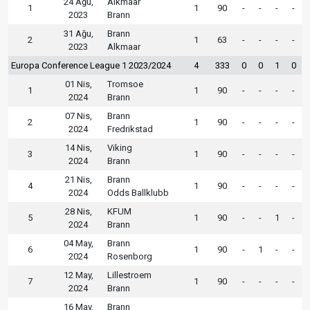
24 Ağu,
Alkmaar
1
1
90
-
-
-
-
2023
Brann
31 Ağu,
Brann
2
1
63
-
-
-
-
2023
Alkmaar
Europa Conference League 1 2023/2024
4
333
0
0
1
0
01 Nis,
Tromsoe
1
1
90
-
-
-
-
2024
Brann
07 Nis,
Brann
2
1
90
-
-
-
-
2024
Fredrikstad
14 Nis,
Viking
3
1
90
-
-
-
-
2024
Brann
21 Nis,
Brann
4
1
90
-
-
-
-
2024
Odds Ballklubb
28 Nis,
KFUM
5
1
90
-
-
1
-
2024
Brann
04 May,
Brann
6
1
90
-
1
-
-
2024
Rosenborg
12 May,
Lillestroem
7
1
90
-
-
-
-
2024
Brann
16 May,
Brann