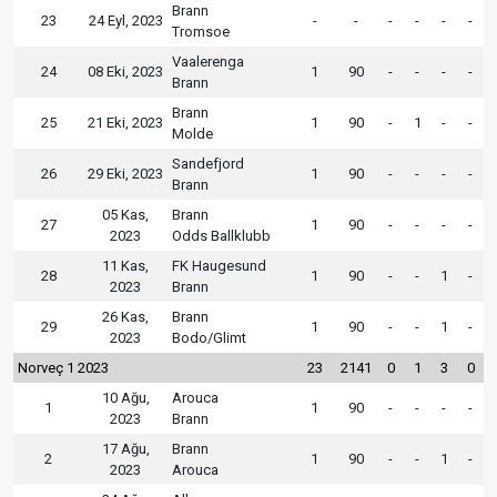
Brann
23
24 Eyl, 2023
-
-
-
-
-
-
Tromsoe
Vaalerenga
24
08 Eki, 2023
1
90
-
-
-
-
Brann
Brann
25
21 Eki, 2023
1
90
-
1
-
-
Molde
Sandefjord
26
29 Eki, 2023
1
90
-
-
-
-
Brann
05 Kas,
Brann
27
1
90
-
-
-
-
2023
Odds Ballklubb
11 Kas,
FK Haugesund
28
1
90
-
-
1
-
2023
Brann
26 Kas,
Brann
29
1
90
-
-
1
-
2023
Bodo/Glimt
Norveç 1 2023
23
2141
0
1
3
0
10 Ağu,
Arouca
1
1
90
-
-
-
-
2023
Brann
17 Ağu,
Brann
2
1
90
-
-
1
-
2023
Arouca