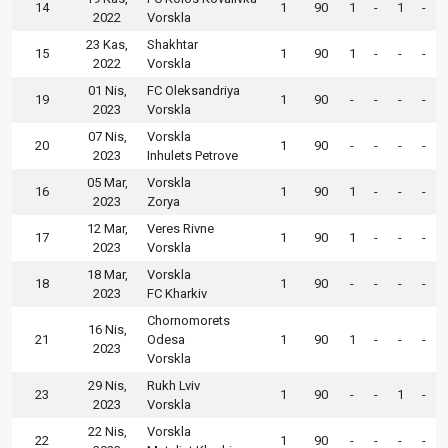
14
1
90
1
-
1
-
2022
Vorskla
23 Kas,
Shakhtar
15
1
90
1
-
-
-
2022
Vorskla
01 Nis,
FC Oleksandriya
19
1
90
-
-
-
-
2023
Vorskla
07 Nis,
Vorskla
20
1
90
-
-
-
-
2023
Inhulets Petrove
05 Mar,
Vorskla
16
1
90
1
-
-
-
2023
Zorya
12 Mar,
Veres Rivne
17
1
90
1
-
-
-
2023
Vorskla
18 Mar,
Vorskla
18
1
90
-
-
-
-
2023
FC Kharkiv
Chornomorets
16 Nis,
21
Odesa
1
90
1
-
-
-
2023
Vorskla
29 Nis,
Rukh Lviv
23
1
90
-
-
1
-
2023
Vorskla
22 Nis,
Vorskla
22
1
90
-
-
-
-