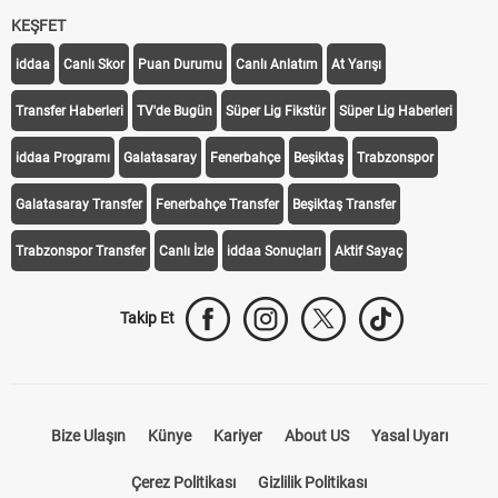
KEŞFET
iddaa
Canlı Skor
Puan Durumu
Canlı Anlatım
At Yarışı
Transfer Haberleri
TV'de Bugün
Süper Lig Fikstür
Süper Lig Haberleri
iddaa Programı
Galatasaray
Fenerbahçe
Beşiktaş
Trabzonspor
Galatasaray Transfer
Fenerbahçe Transfer
Beşiktaş Transfer
Trabzonspor Transfer
Canlı İzle
iddaa Sonuçları
Aktif Sayaç
Takip Et
Bize Ulaşın
Künye
Kariyer
About US
Yasal Uyarı