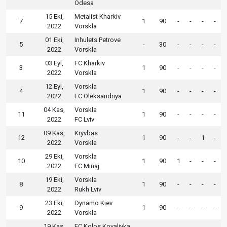
Odesa
15 Eki,
Metalist Kharkiv
7
1
90
-
-
-
-
2022
Vorskla
01 Eki,
Inhulets Petrove
5
-
30
-
-
-
-
2022
Vorskla
03 Eyl,
FC Kharkiv
3
1
90
-
-
-
-
2022
Vorskla
12 Eyl,
Vorskla
4
1
90
-
-
-
-
2022
FC Oleksandriya
04 Kas,
Vorskla
11
1
90
-
-
-
-
2022
FC Lviv
09 Kas,
Kryvbas
12
1
90
-
-
1
-
2022
Vorskla
29 Eki,
Vorskla
10
1
90
1
-
-
-
2022
FC Minaj
19 Eki,
Vorskla
8
1
90
-
-
-
-
2022
Rukh Lviv
23 Eki,
Dynamo Kiev
9
1
90
-
-
-
-
2022
Vorskla
19 Kas,
FC Kolos Kovalivka