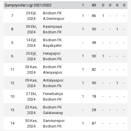
Şampiyonlar Ligi 2021/2022
1
85
0
0
0
0
29 Eyl,
Bodrum FK
7
1
86
1
-
-
-
2024
A.Demirspor
05 Eki,
Kasımpaşa
8
1
90
-
-
1
-
2024
Bodrum FK
14 Eyl,
Bodrum FK
5
-
48
-
-
-
-
2024
Başakşehir
20 Eyl,
Hatayspor
6
1
90
1
-
-
-
2024
Bodrum FK
03 Kas,
Bodrum FK
11
1
82
-
-
-
-
2024
Alanyaspor
09 Kas,
Antalyaspor
12
1
90
-
-
1
-
2024
Bodrum FK
27 Eki,
Fenerbahçe
10
1
78
-
-
-
-
2024
Bodrum FK
23 Kas,
Bodrum FK
13
-
28
-
-
-
-
2024
Galatasaray
30 Kas,
Samsunspor
14
1
87
-
-
-
-
2024
Bodrum FK