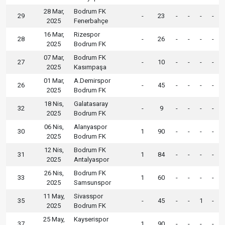
28 Mar,
Bodrum FK
29
-
23
-
-
-
-
2025
Fenerbahçe
16 Mar,
Rizespor
28
-
26
-
-
-
-
2025
Bodrum FK
07 Mar,
Bodrum FK
27
-
10
-
-
-
-
2025
Kasımpaşa
01 Mar,
A.Demirspor
26
-
45
-
-
-
-
2025
Bodrum FK
18 Nis,
Galatasaray
32
-
9
-
-
-
-
2025
Bodrum FK
06 Nis,
Alanyaspor
30
1
90
-
-
-
-
2025
Bodrum FK
12 Nis,
Bodrum FK
31
1
84
-
-
-
-
2025
Antalyaspor
26 Nis,
Bodrum FK
33
1
60
-
-
-
-
2025
Samsunspor
11 May,
Sivasspor
35
-
45
-
-
1
-
2025
Bodrum FK
25 May,
Kayserispor
37
1
90
-
-
-
-