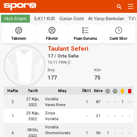
İLK11 KUR
Günün Özeti
At Yarışı Bankoları
TV'
Hızlı Erişim
Takımım
Fikstür
Puan Durumu
Canlı Skor
Taulant Seferi
17 / Orta Saha
15.11.1996 ()
Boy:
Kilo:
177
75
Hafta
Tarih
Maç
İlk11
Süre
27 Ağu,
Vorskla
2
1
87
-
-
1
-
2022
Veres Rivne
23 Ağu,
Zorya
1
-
21
-
-
-
-
2022
Vorskla
Vorskla
08 Eki,
6
Chornomorets
1
90
1
-
-
-
2022