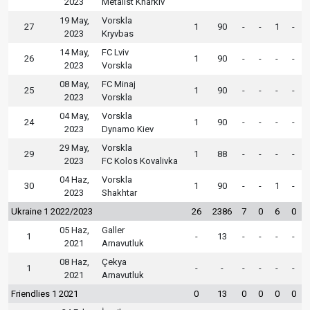
2023
Metalist Kharkiv
19 May,
Vorskla
27
1
90
-
-
1
-
2023
Kryvbas
14 May,
FC Lviv
26
1
90
-
-
-
-
2023
Vorskla
08 May,
FC Minaj
25
1
90
-
-
-
-
2023
Vorskla
04 May,
Vorskla
24
1
90
-
-
-
-
2023
Dynamo Kiev
29 May,
Vorskla
29
1
88
-
-
-
-
2023
FC Kolos Kovalivka
04 Haz,
Vorskla
30
1
90
-
-
1
-
2023
Shakhtar
Ukraine 1 2022/2023
26
2386
7
0
6
0
05 Haz,
Galler
1
-
13
-
-
-
-
2021
Arnavutluk
08 Haz,
Çekya
1
-
-
-
-
-
-
2021
Arnavutluk
Friendlies 1 2021
0
13
0
0
0
0