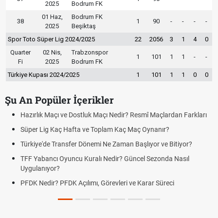
2025
Bodrum FK
01 Haz,
Bodrum FK
38
1
90
-
-
-
-
2025
Beşiktaş
Spor Toto Süper Lig 2024/2025
22
2056
3
1
4
0
Quarter
02 Nis,
Trabzonspor
1
101
1
1
-
-
Fi
2025
Bodrum FK
Türkiye Kupası 2024/2025
1
101
1
1
0
0
Şu An Popüler İçerikler
Nedir? Resmî Maçlardan Farkları
Puan Durumunda AG, OM ve Diğer 
m Kaç Maç Oynanır?
Skor Ne Demek? Sporda Skor ve S
Zaman Başlıyor ve Bitiyor?
Futbol Nasıl Oynanır? Temel Futbol
ir? Güncel Sezonda Nasıl
Deplasman Golü Kuralı Nedir? Ha
Uygulanıyor?
leri ve Karar Süreci
DGS Sonuçları Ne Zaman Açıklan
Tarihini Duyurdu