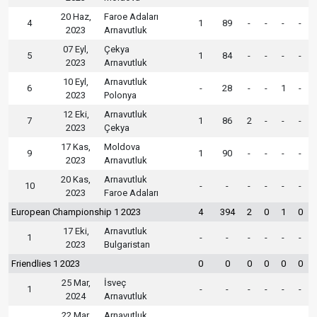
20 Haz,
Faroe Adaları
4
1
89
-
-
-
-
2023
Arnavutluk
07 Eyl,
Çekya
5
1
84
-
-
-
-
2023
Arnavutluk
10 Eyl,
Arnavutluk
6
-
28
-
-
1
-
2023
Polonya
12 Eki,
Arnavutluk
7
1
86
2
-
-
-
2023
Çekya
17 Kas,
Moldova
9
1
90
-
-
-
-
2023
Arnavutluk
20 Kas,
Arnavutluk
10
-
-
-
-
-
-
2023
Faroe Adaları
European Championship 1 2023
4
394
2
0
1
0
17 Eki,
Arnavutluk
1
-
-
-
-
-
-
2023
Bulgaristan
Friendlies 1 2023
0
0
0
0
0
0
25 Mar,
İsveç
1
-
-
-
-
-
-
2024
Arnavutluk
22 Mar,
Arnavutluk