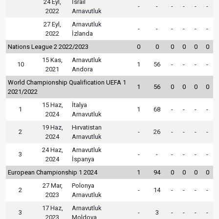
24 Eyl,
İsrail
-
-
-
-
-
-
2022
Arnavutluk
27 Eyl,
Arnavutluk
-
-
-
-
-
-
2022
İzlanda
Nations League 2 2022/2023
0
0
0
0
0
0
15 Kas,
Arnavutluk
10
1
56
-
-
-
-
2021
Andora
World Championship Qualification UEFA 1
1
56
0
0
0
0
2021/2022
15 Haz,
İtalya
1
1
68
-
-
-
-
2024
Arnavutluk
19 Haz,
Hırvatistan
2
-
26
-
-
-
-
2024
Arnavutluk
24 Haz,
Arnavutluk
3
-
-
-
-
-
-
2024
İspanya
European Championship 1 2024
1
94
0
0
0
0
27 Mar,
Polonya
2
-
14
-
-
-
-
2023
Arnavutluk
17 Haz,
Arnavutluk
3
-
3
-
-
-
-
2023
Moldova