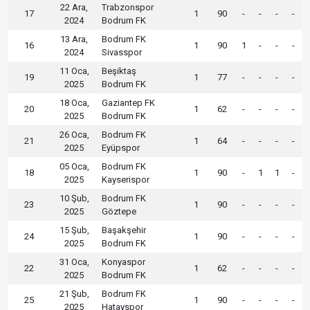
22 Ara,
Trabzonspor
17
1
90
-
-
-
-
2024
Bodrum FK
13 Ara,
Bodrum FK
16
1
90
1
-
-
-
2024
Sivasspor
11 Oca,
Beşiktaş
19
1
77
-
-
-
-
2025
Bodrum FK
18 Oca,
Gaziantep FK
20
1
62
-
-
-
-
2025
Bodrum FK
26 Oca,
Bodrum FK
21
1
64
-
-
-
-
2025
Eyüpspor
05 Oca,
Bodrum FK
18
1
90
-
1
1
-
2025
Kayserispor
10 Şub,
Bodrum FK
23
1
90
-
-
-
-
2025
Göztepe
15 Şub,
Başakşehir
24
1
90
-
-
-
-
2025
Bodrum FK
31 Oca,
Konyaspor
22
1
62
-
-
-
-
2025
Bodrum FK
21 Şub,
Bodrum FK
25
1
90
-
-
-
-
2025
Hatayspor