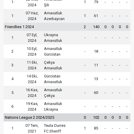
1
1
79
-
-
-
-
2024
Şili
07 Haz,
Arnavutluk
1
1
61
-
-
-
-
2024
Azerbaycan
Friendlies 1 2024
2
140
0
0
0
0
07 Eyl,
Ukrayna
1
-
-
-
-
-
-
2024
Arnavutluk
10 Eyl,
Arnavutluk
2
-
18
-
-
-
-
2024
Gürcistan
11 Eki,
Çekya
3
-
11
-
-
-
-
2024
Arnavutluk
14 Eki,
Gürcistan
4
-
13
-
-
-
-
2024
Arnavutluk
16 Kas,
Arnavutluk
5
-
60
-
-
-
-
2024
Çekya
19 Kas,
Arnavutluk
6
-
-
-
-
-
-
2024
Ukrayna
Nations League 2 2024/2025
0
102
0
0
0
0
07 Tem,
Teuta Durres
1
1
85
-
-
-
-
2021
FC Sheriff