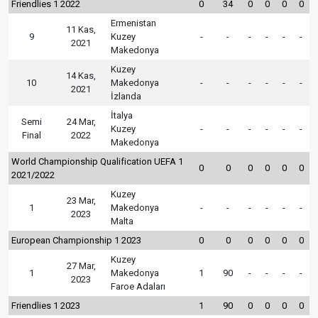
Friendlies 1 2022
0
34
0
0
0
0
Ermenistan
11 Kas,
9
Kuzey
-
-
-
-
-
-
2021
Makedonya
Kuzey
14 Kas,
10
Makedonya
-
-
-
-
-
-
2021
İzlanda
İtalya
Semi
24 Mar,
Kuzey
-
-
-
-
-
-
Final
2022
Makedonya
World Championship Qualification UEFA 1
0
0
0
0
0
0
2021/2022
Kuzey
23 Mar,
1
Makedonya
-
-
-
-
-
-
2023
Malta
European Championship 1 2023
0
0
0
0
0
0
Kuzey
27 Mar,
1
Makedonya
1
90
-
-
-
-
2023
Faroe Adaları
Friendlies 1 2023
1
90
0
0
0
0