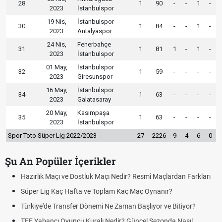
28
1
90
-
-
1
-
2023
İstanbulspor
19 Nis,
İstanbulspor
30
1
84
-
-
1
-
2023
Antalyaspor
24 Nis,
Fenerbahçe
31
1
81
1
-
1
-
2023
İstanbulspor
01 May,
İstanbulspor
32
1
59
-
-
-
-
2023
Giresunspor
16 May,
İstanbulspor
34
1
63
-
-
-
-
2023
Galatasaray
20 May,
Kasımpaşa
35
1
63
-
-
-
-
2023
İstanbulspor
Spor Toto Süper Lig 2022/2023
27
2226
9
4
6
0
Şu An Popüler İçerikler
Hazırlık Maçı ve Dostluk Maçı Nedir? Resmî Maçlardan Farkları
Pua
Süper Lig Kaç Hafta ve Toplam Kaç Maç Oynanır?
Sko
Türkiye'de Transfer Dönemi Ne Zaman Başlıyor ve Bitiyor?
Fut
TFF Yabancı Oyuncu Kuralı Nedir? Güncel Sezonda Nasıl
Dep