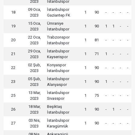
2023
İstanbulspor
09 Oca,
İstanbulspor
18
1
90
-
-
-
-
2023
Gaziantep FK
15 Oca,
Ümraniye
19
1
90
1
1
-
-
2023
İstanbulspor
22 Oca,
Trabzonspor
20
1
81
-
-
-
-
2023
İstanbulspor
29 Oca,
İstanbulspor
21
1
71
1
-
-
-
2023
Kayserispor
02 Şub,
Konyaspor
22
1
90
-
-
-
-
2023
İstanbulspor
05 Şub,
İstanbulspor
23
1
90
1
-
-
-
2023
Alanyaspor
13 Mar,
İstanbulspor
25
1
75
-
-
-
-
2023
Sivasspor
18 Mar,
Beşiktaş
26
1
90
-
1
-
-
2023
İstanbulspor
03 Nis,
İstanbulspor
27
1
90
-
-
-
-
2023
Karagümrük
08 Nis,
Ankaragücü