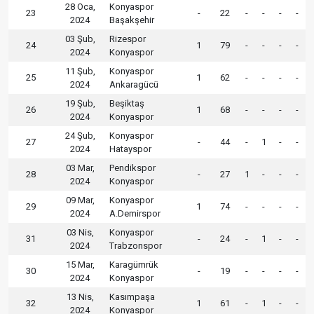
28 Oca,
Konyaspor
23
-
22
-
-
-
-
2024
Başakşehir
03 Şub,
Rizespor
24
1
79
-
-
-
-
2024
Konyaspor
11 Şub,
Konyaspor
25
1
62
-
-
-
-
2024
Ankaragücü
19 Şub,
Beşiktaş
26
1
68
-
-
-
-
2024
Konyaspor
24 Şub,
Konyaspor
27
-
44
-
1
-
-
2024
Hatayspor
03 Mar,
Pendikspor
28
-
27
1
-
-
-
2024
Konyaspor
09 Mar,
Konyaspor
29
1
74
-
-
-
-
2024
A.Demirspor
03 Nis,
Konyaspor
31
-
24
-
1
-
-
2024
Trabzonspor
15 Mar,
Karagümrük
30
-
19
-
-
-
-
2024
Konyaspor
13 Nis,
Kasımpaşa
32
1
61
-
1
-
-
2024
Konyaspor