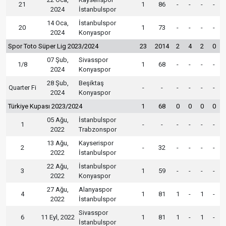
21
1
86
-
-
-
-
2024
İstanbulspor
14 Oca,
İstanbulspor
20
1
73
-
-
-
-
2024
Konyaspor
Spor Toto Süper Lig 2023/2024
23
2014
2
4
2
0
07 Şub,
Sivasspor
1/8
1
68
-
-
-
-
2024
Konyaspor
28 Şub,
Beşiktaş
Quarter Fi
-
-
-
-
-
-
2024
Konyaspor
Türkiye Kupası 2023/2024
1
68
0
0
0
0
05 Ağu,
İstanbulspor
1
-
-
-
-
-
-
2022
Trabzonspor
13 Ağu,
Kayserispor
2
-
32
-
-
-
-
2022
İstanbulspor
22 Ağu,
İstanbulspor
3
1
59
-
-
-
-
2022
Konyaspor
27 Ağu,
Alanyaspor
4
1
81
1
-
1
-
2022
İstanbulspor
Sivasspor
6
11 Eyl, 2022
1
81
1
-
1
-
İstanbulspor