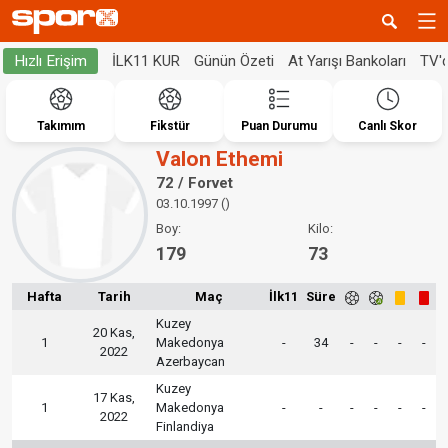
İLK11 KUR
Günün Özeti
At Yarışı Bankoları
TV'
Hızlı Erişim
Takımım
Fikstür
Puan Durumu
Canlı Skor
Valon Ethemi
72 / Forvet
03.10.1997 ()
Boy:
Kilo:
179
73
Hafta
Tarih
Maç
İlk11
Süre
Kuzey
20 Kas,
1
Makedonya
-
34
-
-
-
-
2022
Azerbaycan
Kuzey
17 Kas,
1
Makedonya
-
-
-
-
-
-
2022
Finlandiya