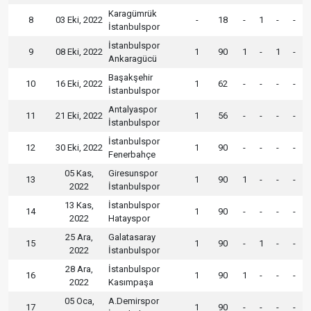
Karagümrük
8
03 Eki, 2022
-
18
-
1
-
-
İstanbulspor
İstanbulspor
9
08 Eki, 2022
1
90
1
-
1
-
Ankaragücü
Başakşehir
10
16 Eki, 2022
1
62
-
-
-
-
İstanbulspor
Antalyaspor
11
21 Eki, 2022
1
56
-
-
-
-
İstanbulspor
İstanbulspor
12
30 Eki, 2022
1
90
-
-
-
-
Fenerbahçe
05 Kas,
Giresunspor
13
1
90
1
-
-
-
2022
İstanbulspor
13 Kas,
İstanbulspor
14
1
90
-
-
-
-
2022
Hatayspor
25 Ara,
Galatasaray
15
1
90
-
1
-
-
2022
İstanbulspor
28 Ara,
İstanbulspor
16
1
90
1
-
-
-
2022
Kasımpaşa
05 Oca,
A.Demirspor
17
1
90
-
-
-
-