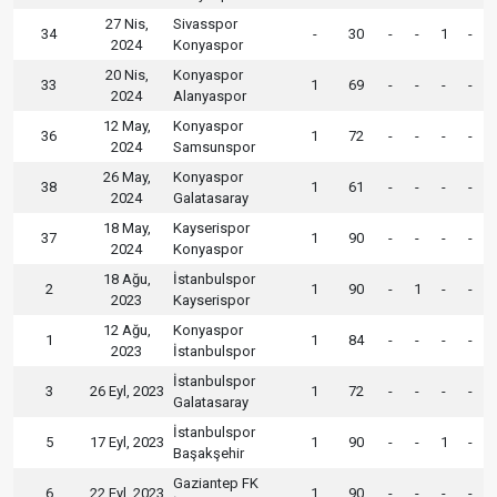
27 Nis,
Sivasspor
34
-
30
-
-
1
-
2024
Konyaspor
20 Nis,
Konyaspor
33
1
69
-
-
-
-
2024
Alanyaspor
12 May,
Konyaspor
36
1
72
-
-
-
-
2024
Samsunspor
26 May,
Konyaspor
38
1
61
-
-
-
-
2024
Galatasaray
18 May,
Kayserispor
37
1
90
-
-
-
-
2024
Konyaspor
18 Ağu,
İstanbulspor
2
1
90
-
1
-
-
2023
Kayserispor
12 Ağu,
Konyaspor
1
1
84
-
-
-
-
2023
İstanbulspor
İstanbulspor
3
26 Eyl, 2023
1
72
-
-
-
-
Galatasaray
İstanbulspor
5
17 Eyl, 2023
1
90
-
-
1
-
Başakşehir
Gaziantep FK
6
22 Eyl, 2023
1
90
-
-
-
-