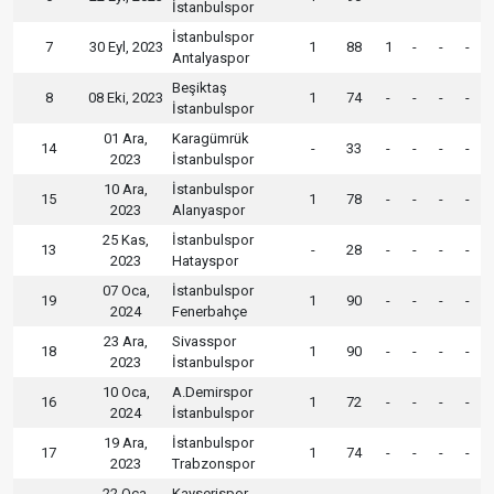
İstanbulspor
İstanbulspor
7
30 Eyl, 2023
1
88
1
-
-
-
Antalyaspor
Beşiktaş
8
08 Eki, 2023
1
74
-
-
-
-
İstanbulspor
01 Ara,
Karagümrük
14
-
33
-
-
-
-
2023
İstanbulspor
10 Ara,
İstanbulspor
15
1
78
-
-
-
-
2023
Alanyaspor
25 Kas,
İstanbulspor
13
-
28
-
-
-
-
2023
Hatayspor
07 Oca,
İstanbulspor
19
1
90
-
-
-
-
2024
Fenerbahçe
23 Ara,
Sivasspor
18
1
90
-
-
-
-
2023
İstanbulspor
10 Oca,
A.Demirspor
16
1
72
-
-
-
-
2024
İstanbulspor
19 Ara,
İstanbulspor
17
1
74
-
-
-
-
2023
Trabzonspor
22 Oca,
Kayserispor