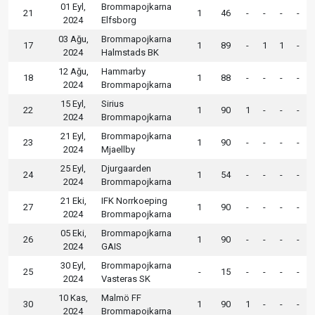
01 Eyl,
Brommapojkarna
21
1
46
-
-
-
-
2024
Elfsborg
03 Ağu,
Brommapojkarna
17
1
89
-
1
1
-
2024
Halmstads BK
12 Ağu,
Hammarby
18
1
88
-
-
-
-
2024
Brommapojkarna
15 Eyl,
Sirius
22
1
90
1
-
-
-
2024
Brommapojkarna
21 Eyl,
Brommapojkarna
23
1
90
-
-
-
-
2024
Mjaellby
25 Eyl,
Djurgaarden
24
1
54
-
-
-
-
2024
Brommapojkarna
21 Eki,
IFK Norrkoeping
27
1
90
-
-
-
-
2024
Brommapojkarna
05 Eki,
Brommapojkarna
26
1
90
-
-
-
-
2024
GAIS
30 Eyl,
Brommapojkarna
25
-
15
-
-
-
-
2024
Vasteras SK
10 Kas,
Malmö FF
30
1
90
1
-
-
-
2024
Brommapojkarna