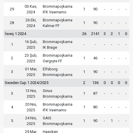
03 Kas,
Brommapojkarna
29
1
90
-
-
-
-
2024
IFK Vaernamo
26 Eki,
Brommapojkarna
28
1
90
-
-
-
-
2024
Kalmar FF
İsveç 1 2024
26
2141
3
2
1
0
16 Şub,
Brommapojkarna
1
-
-
-
-
-
-
2025
IK Brage
23 Şub,
Brommapojkarna
2
1
46
-
-
-
-
2025
Oergryte FF
01 Mar,
Elfsborg
3
1
90
-
-
-
-
2025
Brommapojkarna
Sweden Cup 1 2024/2025
2
136
0
0
0
0
13 Nis,
Sirius
3
1
87
-
-
-
-
2025
Brommapojkarna
20 Nis,
Brommapojkarna
4
1
80
-
-
-
-
2025
IFK Vaernamo
24 Nis,
GAIS
5
1
90
-
1
-
-
2025
Brommapojkarna
29 Mar,
Haecken