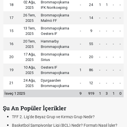
02 Ağu,
Brommapojkarna
18
-
24
1
1
-
-
2025
IFK Norrkoeping
26 Tem,
Brommapojkarna
17
-
14
-
-
-
-
2025
Malmö FF
13 Tem,
Brommapojkarna
15
-
9
-
-
-
-
2025
Oesters IF
20 Tem,
Hammarby
16
-
55
-
-
-
-
2025
Brommapojkarna
17 Ağu,
Brommapojkarna
20
-
20
-
-
-
-
2025
Sirius
10 Ağu,
Oesters IF
19
1
86
-
-
-
-
2025
Brommapojkarna
24 Ağu,
Djurgaarden
21
-
12
-
-
-
-
2025
Brommapojkarna
İsveç 1 2025
9
919
1
3
1
0
Şu An Popüler İçerikler
ı Grup Nedir?
UEFA Avrupa Ligi Nedir? Turnuva Forma
edir? Formatı Nasıl İşler?
Voleybol Milletler Ligi Nedir? Format