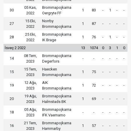
05 Kas,
Brommapojkarna
30
1
83
-
1
-
-
2022
Oergryte FF
15 Eki,
Norrby
27
1
87
-
-
-
-
2022
Brommapojkarna
25 Eki,
Brommapojkarna
28
1
76
-
1
-
-
2022
IK Brage
İsveç 2 2022
13
1074
0
3
1
0
08 Tem,
Brommapojkarna
14
-
-
-
-
-
-
2023
Degerfors
15 Tem,
Haecken
15
1
75
-
-
-
-
2023
Brommapojkarna
12 Ağu,
AIK
19
1
72
-
-
-
-
2023
Brommapojkarna
19 Ağu,
Brommapojkarna
20
1
69
-
-
-
-
2023
Halmstads BK
05 Ağu,
Brommapojkarna
18
-
-
-
-
-
-
2023
IFK Vaernamo
21 Tem,
Brommapojkarna
16
1
57
-
-
-
-
2023
Hammarby