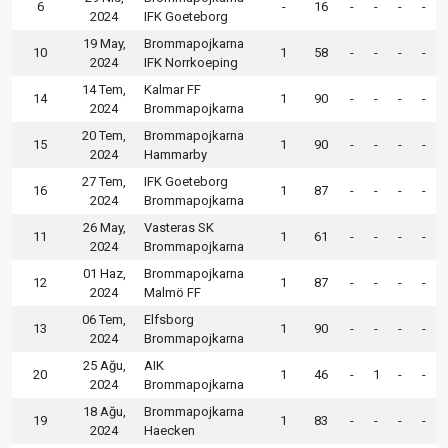
6
-
16
-
-
-
-
2024
IFK Goeteborg
19 May,
Brommapojkarna
10
1
58
-
-
-
-
2024
IFK Norrkoeping
14 Tem,
Kalmar FF
14
1
90
-
-
-
-
2024
Brommapojkarna
20 Tem,
Brommapojkarna
15
1
90
-
-
-
-
2024
Hammarby
27 Tem,
IFK Goeteborg
16
1
87
-
-
-
-
2024
Brommapojkarna
26 May,
Vasteras SK
11
1
61
-
-
-
-
2024
Brommapojkarna
01 Haz,
Brommapojkarna
12
1
87
-
-
-
-
2024
Malmö FF
06 Tem,
Elfsborg
13
1
90
-
-
-
-
2024
Brommapojkarna
25 Ağu,
AIK
20
1
46
-
1
-
-
2024
Brommapojkarna
18 Ağu,
Brommapojkarna
19
1
83
-
-
-
-
2024
Haecken