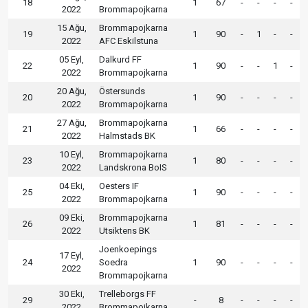
18
1
67
-
-
-
-
2022
Brommapojkarna
15 Ağu,
Brommapojkarna
19
1
90
-
1
-
-
2022
AFC Eskilstuna
05 Eyl,
Dalkurd FF
22
1
90
-
-
1
-
2022
Brommapojkarna
20 Ağu,
Östersunds
20
1
90
-
-
-
-
2022
Brommapojkarna
27 Ağu,
Brommapojkarna
21
1
66
-
-
-
-
2022
Halmstads BK
10 Eyl,
Brommapojkarna
23
1
80
-
-
-
-
2022
Landskrona BoIS
04 Eki,
Oesters IF
25
1
90
-
-
-
-
2022
Brommapojkarna
09 Eki,
Brommapojkarna
26
1
81
-
-
-
-
2022
Utsiktens BK
Joenkoepings
17 Eyl,
24
Soedra
1
90
-
-
-
-
2022
Brommapojkarna
30 Eki,
Trelleborgs FF
29
-
8
-
-
-
-
2022
Brommapojkarna