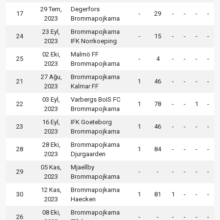
29 Tem,
Degerfors
17
-
29
-
-
-
-
2023
Brommapojkarna
23 Eyl,
Brommapojkarna
24
-
15
-
-
-
-
2023
IFK Norrkoeping
02 Eki,
Malmö FF
25
-
4
-
-
-
-
2023
Brommapojkarna
27 Ağu,
Brommapojkarna
21
1
46
-
-
-
-
2023
Kalmar FF
03 Eyl,
Varbergs BoIS FC
22
1
78
-
-
1
-
2023
Brommapojkarna
16 Eyl,
IFK Goeteborg
23
1
46
-
-
-
-
2023
Brommapojkarna
28 Eki,
Brommapojkarna
28
1
84
-
-
-
-
2023
Djurgaarden
05 Kas,
Mjaellby
29
-
-
-
-
-
-
2023
Brommapojkarna
12 Kas,
Brommapojkarna
30
1
81
1
-
-
-
2023
Haecken
08 Eki,
Brommapojkarna
26
-
-
-
-
-
-