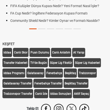
Yeni Format Nasıl İşler?
UEFA Uluslar Ligi Nedir? Formatı ve Lig
n Kupası Formatı
LGS Yerleştirme Sonuçları Açıklandı m
Sonuçlarında Son Durum
nar ve Formatı Nasıldır?
Yeni Parti Çerçeve Yasaya İmza Attı 
Durum
KEŞFET
iddaa
Canlı Skor
Puan Durumu
Canlı Anlatım
At Yarışı
Transfer Haberleri
TV'de Bugün
Süper Lig Fikstür
Süper Lig Haberleri
iddaa Programı
Galatasaray
Fenerbahçe
Beşiktaş
Trabzonspor
Galatasaray Transfer
Fenerbahçe Transfer
Beşiktaş Transfer
Trabzonspor Transfer
Canlı İzle
iddaa Sonuçları
Aktif Sayaç