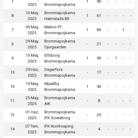
1
1
90
-
-
-
-
2025
Brommapojkarna
10 May,
Brommapojkarna
8
1
61
-
-
-
-
2025
Halmstads BK
05 May,
Malmö FF
7
1
85
-
-
1
-
2025
Brommapojkarna
29 May,
Brommapojkarna
6
-
21
-
-
-
-
2025
Djurgaarden
15 May,
Elfsborg
9
1
90
-
1
-
-
2025
Brommapojkarna
29 Haz,
Degerfors
13
-
17
-
-
-
-
2025
Brommapojkarna
19 May,
Mjaellby
10
1
46
-
-
-
-
2025
Brommapojkarna
25 May,
Brommapojkarna
11
-
8
-
-
-
-
2025
AIK
01 Haz,
Brommapojkarna
12
-
20
-
-
-
-
2025
IFK Goeteborg
07 Tem,
IFK Norrkoeping
14
-
4
-
-
-
-
2025
Brommapojkarna