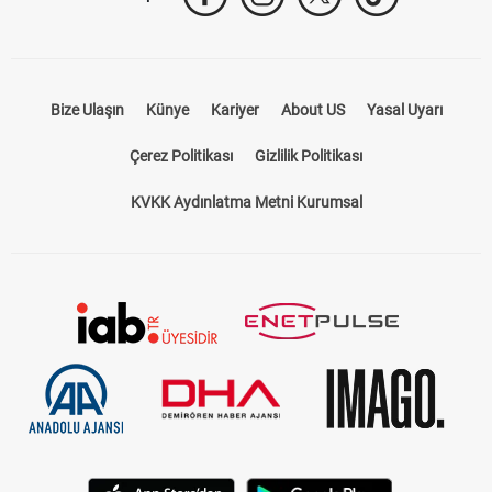
Takip Et
Bize Ulaşın
Künye
Kariyer
About US
Yasal Uyarı
Çerez Politikası
Gizlilik Politikası
KVKK Aydınlatma Metni Kurumsal