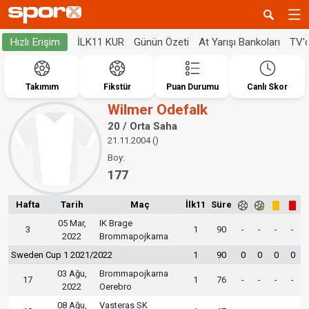
İLK11 KUR
Günün Özeti
At Yarışı Bankoları
TV'
Hızlı Erişim
Takımım
Fikstür
Puan Durumu
Canlı Skor
Wilmer Odefalk
20 / Orta Saha
21.11.2004 ()
Boy:
177
Hafta
Tarih
Maç
İlk11
Süre
05 Mar,
IK Brage
3
1
90
-
-
-
-
2022
Brommapojkarna
Sweden Cup 1 2021/2022
1
90
0
0
0
0
03 Ağu,
Brommapojkarna
17
1
76
-
-
-
-
2022
Oerebro
08 Ağu,
Vasteras SK