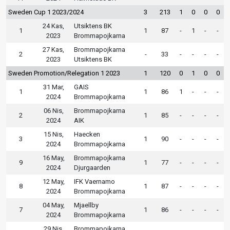
Sweden Cup 1 2023/2024
3
213
1
0
0
0
24 Kas,
Utsiktens BK
1
1
87
-
1
-
-
2023
Brommapojkarna
27 Kas,
Brommapojkarna
2
-
33
-
-
-
-
2023
Utsiktens BK
Sweden Promotion/Relegation 1 2023
1
120
0
1
0
0
31 Mar,
GAIS
1
1
86
1
-
-
-
2024
Brommapojkarna
06 Nis,
Brommapojkarna
2
1
85
-
-
-
-
2024
AIK
15 Nis,
Haecken
3
1
90
-
-
-
-
2024
Brommapojkarna
16 May,
Brommapojkarna
9
1
77
-
-
-
-
2024
Djurgaarden
12 May,
IFK Vaernamo
8
1
87
-
-
-
-
2024
Brommapojkarna
04 May,
Mjaellby
7
1
86
-
-
-
-
2024
Brommapojkarna
29 Nis,
Brommapojkarna