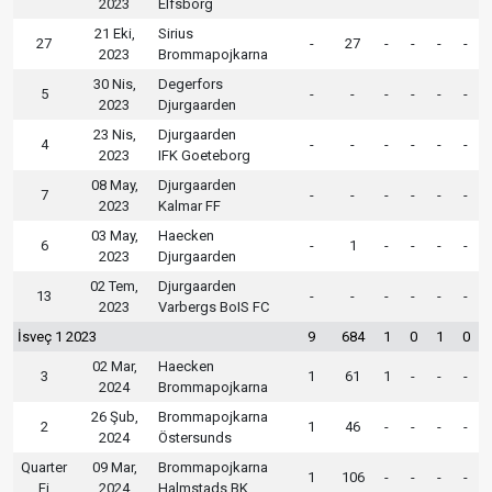
2023
Elfsborg
21 Eki,
Sirius
27
-
27
-
-
-
-
2023
Brommapojkarna
30 Nis,
Degerfors
5
-
-
-
-
-
-
2023
Djurgaarden
23 Nis,
Djurgaarden
4
-
-
-
-
-
-
2023
IFK Goeteborg
08 May,
Djurgaarden
7
-
-
-
-
-
-
2023
Kalmar FF
03 May,
Haecken
6
-
1
-
-
-
-
2023
Djurgaarden
02 Tem,
Djurgaarden
13
-
-
-
-
-
-
2023
Varbergs BoIS FC
İsveç 1 2023
9
684
1
0
1
0
02 Mar,
Haecken
3
1
61
1
-
-
-
2024
Brommapojkarna
26 Şub,
Brommapojkarna
2
1
46
-
-
-
-
2024
Östersunds
Quarter
09 Mar,
Brommapojkarna
1
106
-
-
-
-
Fi
2024
Halmstads BK