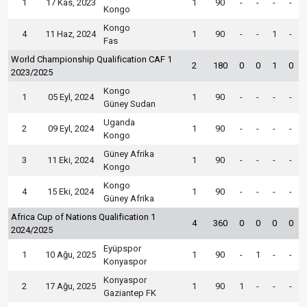
1
17 Kas, 2023
1
90
-
-
-
-
Kongo
Kongo
4
11 Haz, 2024
1
90
-
-
1
-
Fas
World Championship Qualification CAF 1
2
180
0
0
1
0
2023/2025
Kongo
1
05 Eyl, 2024
1
90
-
-
-
-
Güney Sudan
Uganda
2
09 Eyl, 2024
1
90
-
-
-
-
Kongo
Güney Afrika
3
11 Eki, 2024
1
90
-
-
-
-
Kongo
Kongo
4
15 Eki, 2024
1
90
-
-
-
-
Güney Afrika
Africa Cup of Nations Qualification 1
4
360
0
0
0
0
2024/2025
Eyüpspor
1
10 Ağu, 2025
1
90
-
1
-
-
Konyaspor
Konyaspor
2
17 Ağu, 2025
1
90
1
-
-
-
Gaziantep FK