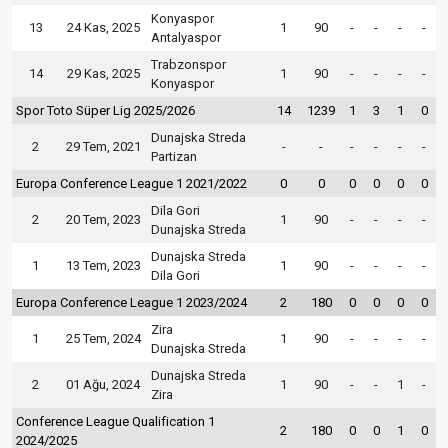
Konyaspor
13
24 Kas, 2025
1
90
-
-
-
-
Antalyaspor
Trabzonspor
14
29 Kas, 2025
1
90
-
-
-
-
Konyaspor
Spor Toto Süper Lig 2025/2026
14
1239
1
3
1
0
Dunajska Streda
2
29 Tem, 2021
-
-
-
-
-
-
Partizan
Europa Conference League 1 2021/2022
0
0
0
0
0
0
Dila Gori
2
20 Tem, 2023
1
90
-
-
-
-
Dunajska Streda
Dunajska Streda
1
13 Tem, 2023
1
90
-
-
-
-
Dila Gori
Europa Conference League 1 2023/2024
2
180
0
0
0
0
Zira
1
25 Tem, 2024
1
90
-
-
-
-
Dunajska Streda
Dunajska Streda
2
01 Ağu, 2024
1
90
-
-
1
-
Zira
Conference League Qualification 1
2
180
0
0
1
0
2024/2025