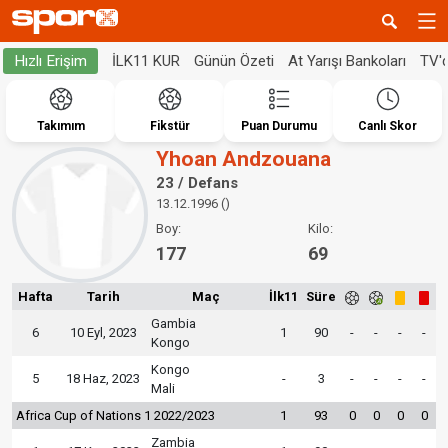
İLK11 KUR
Günün Özeti
At Yarışı Bankoları
TV'
Hızlı Erişim
Takımım
Fikstür
Puan Durumu
Canlı Skor
Yhoan Andzouana
23 / Defans
13.12.1996 ()
Boy:
Kilo:
177
69
Hafta
Tarih
Maç
İlk11
Süre
Gambia
6
10 Eyl, 2023
1
90
-
-
-
-
Kongo
Kongo
5
18 Haz, 2023
-
3
-
-
-
-
Mali
Africa Cup of Nations 1 2022/2023
1
93
0
0
0
0
Zambia