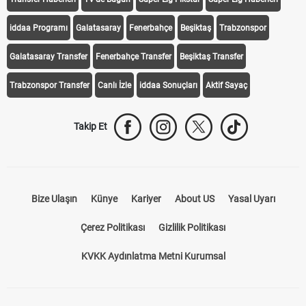
iddaa Programı
Galatasaray
Fenerbahçe
Beşiktaş
Trabzonspor
Galatasaray Transfer
Fenerbahçe Transfer
Beşiktaş Transfer
Trabzonspor Transfer
Canlı İzle
iddaa Sonuçları
Aktif Sayaç
Takip Et
Bize Ulaşın
Künye
Kariyer
About US
Yasal Uyarı
Çerez Politikası
Gizlilik Politikası
KVKK Aydınlatma Metni Kurumsal