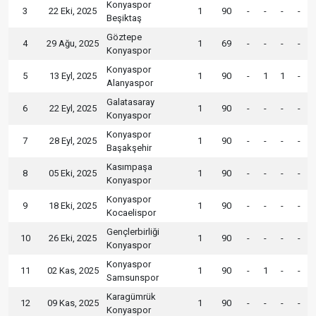
Konyaspor
3
22 Eki, 2025
1
90
-
-
-
-
Beşiktaş
Göztepe
4
29 Ağu, 2025
1
69
-
-
-
-
Konyaspor
Konyaspor
5
13 Eyl, 2025
1
90
-
1
1
-
Alanyaspor
Galatasaray
6
22 Eyl, 2025
1
90
-
-
-
-
Konyaspor
Konyaspor
7
28 Eyl, 2025
1
90
-
-
-
-
Başakşehir
Kasımpaşa
8
05 Eki, 2025
1
90
-
-
-
-
Konyaspor
Konyaspor
9
18 Eki, 2025
1
90
-
-
-
-
Kocaelispor
Gençlerbirliği
10
26 Eki, 2025
1
90
-
-
-
-
Konyaspor
Konyaspor
11
02 Kas, 2025
1
90
-
1
-
-
Samsunspor
Karagümrük
12
09 Kas, 2025
1
90
-
-
-
-
Konyaspor