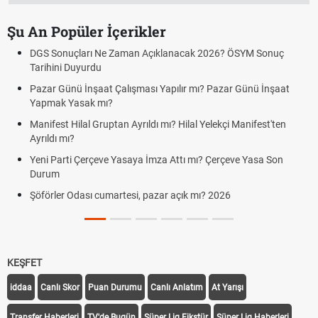
Şu An Popüler İçerikler
DGS Sonuçları Ne Zaman Açıklanacak 2026? ÖSYM Sonuç
Tarihini Duyurdu
Pazar Günü İnşaat Çalışması Yapılır mı? Pazar Günü İnşaat
Yapmak Yasak mı?
Manifest Hilal Gruptan Ayrıldı mı? Hilal Yelekçi Manifest'ten
Ayrıldı mı?
Yeni Parti Çerçeve Yasaya İmza Attı mı? Çerçeve Yasa Son
Durum
Şöförler Odası cumartesi, pazar açık mı? 2026
KEŞFET
iddaa
Canlı Skor
Puan Durumu
Canlı Anlatım
At Yarışı
Transfer Haberleri
TV'de Bugün
Süper Lig Fikstür
Süper Lig Haberleri