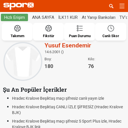
ANA SAYFA
İLK11 KUR
At Yarışı Bankoları
TV'
Hızlı Erişim
Takımım
Fikstür
Puan Durumu
Canlı Skor
Yusuf Esendemir
14.6.2001 ()
Boy:
Kilo:
180
76
Şu An Popüler İçerikler
Hradec Kralove Beşiktaş maçı şifresiz canlı yayın izle
Hradec Kralove Beşiktaş CANLI İZLE ŞİFRESİZ (Hradec Kralove
BJK)
Hradec Kralove Beşiktaş maçı şifresiz S Sport Plus izle, Hradec
Kralove BJK link