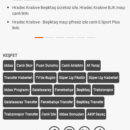
Hradec Kralove Beşiktaş ücretsiz izle, Hradec Kralove BJK maçı
canlı linki
Hradec Kralove - Beşiktaş maçı şifresiz izle canlı S Sport Plus
linki
KEŞFET
iddaa
Canlı Skor
Puan Durumu
Canlı Anlatım
At Yarışı
Transfer Haberleri
TV'de Bugün
Süper Lig Fikstür
Süper Lig Haberleri
iddaa Programı
Galatasaray
Fenerbahçe
Beşiktaş
Trabzonspor
Galatasaray Transfer
Fenerbahçe Transfer
Beşiktaş Transfer
Trabzonspor Transfer
Canlı İzle
iddaa Sonuçları
Aktif Sayaç