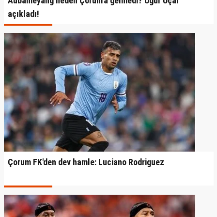
Aubameyang neden Çorum'a gelmedi? Uğur Uçar
açıkladı!
Çorum FK'den dev hamle: Luciano Rodriguez