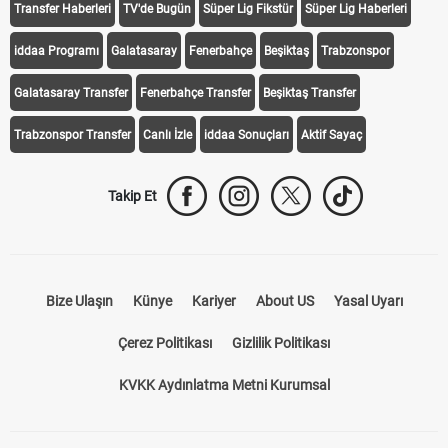
iddaa Programı
Galatasaray
Fenerbahçe
Beşiktaş
Trabzonspor
Galatasaray Transfer
Fenerbahçe Transfer
Beşiktaş Transfer
Trabzonspor Transfer
Canlı İzle
iddaa Sonuçları
Aktif Sayaç
Takip Et
Bize Ulaşın
Künye
Kariyer
About US
Yasal Uyarı
Çerez Politikası
Gizlilik Politikası
KVKK Aydınlatma Metni Kurumsal