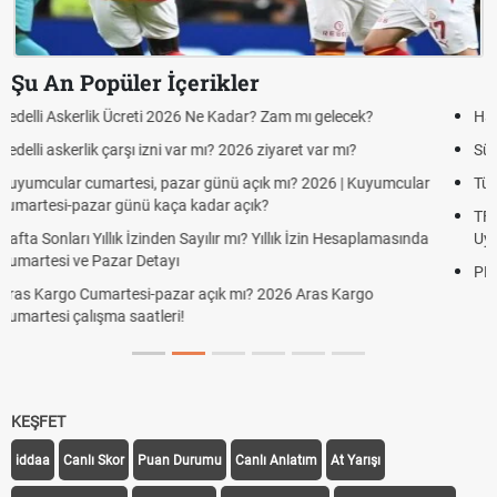
Şu An Popüler İçerikler
Hazırlık Maçı ve Dostluk Maçı Nedir? Resmî Maçlardan Farkları
Süper Lig Kaç Hafta ve Toplam Kaç Maç Oynanır?
Türkiye'de Transfer Dönemi Ne Zaman Başlıyor ve Bitiyor?
TFF Yabancı Oyuncu Kuralı Nedir? Güncel Sezonda Nasıl
Uygulanıyor?
PFDK Nedir? PFDK Açılımı, Görevleri ve Karar Süreci
KEŞFET
iddaa
Canlı Skor
Puan Durumu
Canlı Anlatım
At Yarışı
Transfer Haberleri
TV'de Bugün
Süper Lig Fikstür
Süper Lig Haberleri