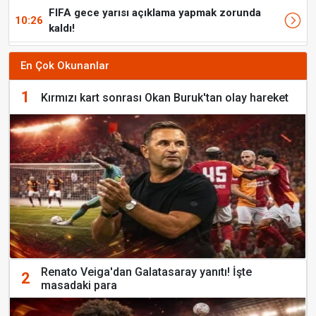
FIFA gece yarısı açıklama yapmak zorunda
10:26
kaldı!
En Çok Okunanlar
1
Kırmızı kart sonrası Okan Buruk'tan olay hareket
Renato Veiga'dan Galatasaray yanıtı! İşte
2
masadaki para