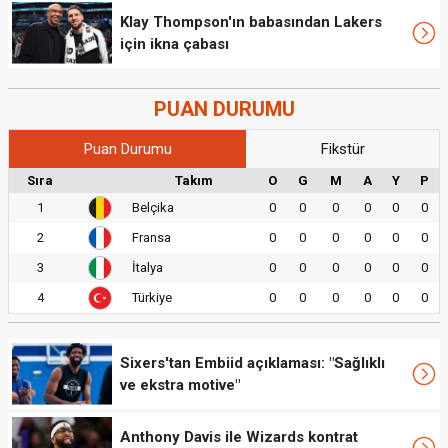
Klay Thompson'ın babasından Lakers
için ikna çabası
PUAN DURUMU
Puan Durumu
Fikstür
Sıra
Takım
O
G
M
A
Y
P
1
Belçika
0
0
0
0
0
0
2
Fransa
0
0
0
0
0
0
3
İtalya
0
0
0
0
0
0
4
Türkiye
0
0
0
0
0
0
Sixers'tan Embiid açıklaması: "Sağlıklı
ve ekstra motive"
Anthony Davis ile Wizards kontrat