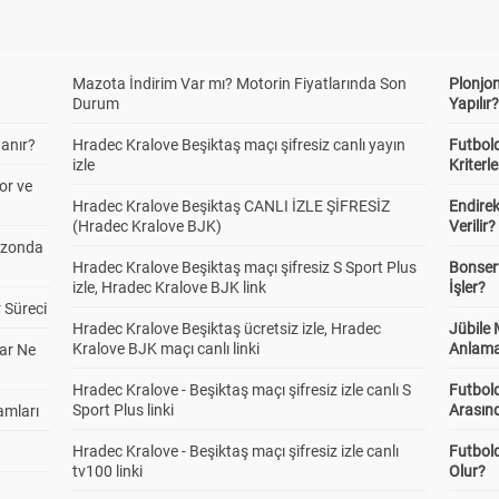
Mazota İndirim Var mı? Motorin Fiyatlarında Son
Plonjon
Durum
Yapılır
anır?
Hradec Kralove Beşiktaş maçı şifresiz canlı yayın
Futbold
izle
Kriterle
or ve
Hradec Kralove Beşiktaş CANLI İZLE ŞİFRESİZ
Endire
(Hradec Kralove BJK)
Verilir?
ezonda
Hradec Kralove Beşiktaş maçı şifresiz S Sport Plus
Bonserv
izle, Hradec Kralove BJK link
İşler?
 Süreci
Hradec Kralove Beşiktaş ücretsiz izle, Hradec
Jübile
Kralove BJK maçı canlı linki
Anlama
ar Ne
Hradec Kralove - Beşiktaş maçı şifresiz izle canlı S
Futbold
Sport Plus linki
Arasınd
amları
Hradec Kralove - Beşiktaş maçı şifresiz izle canlı
Futbol
tv100 linki
Olur?