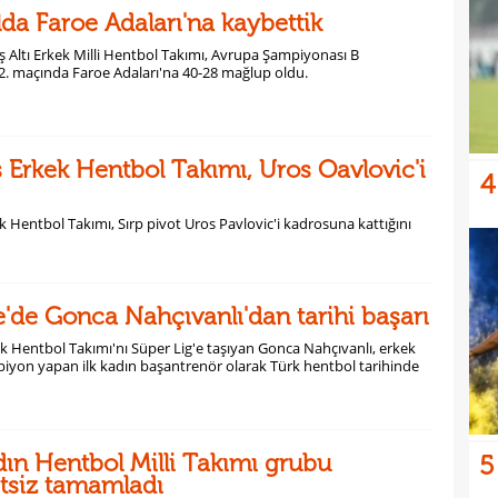
da Faroe Adaları'na kaybettik
ş Altı Erkek Milli Hentbol Takımı, Avrupa Şampiyonası B
2. maçında Faroe Adaları'na 40-28 mağlup oldu.
ş Erkek Hentbol Takımı, Uros Oavlovic'i
4
k Hentbol Takımı, Sırp pivot Uros Pavlovic'i kadrosuna kattığını
'de Gonca Nahçıvanlı'dan tarihi başarı
 Hentbol Takımı'nı Süper Lig'e taşıyan Gonca Nahçıvanlı, erkek
piyon yapan ilk kadın başantrenör olarak Türk hentbol tarihinde
ın Hentbol Milli Takımı grubu
5
etsiz tamamladı