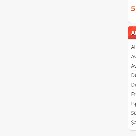
5
A
Al
A
A
D
D
Fr
İs
Sü
Şa