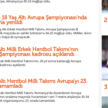
iye, Almanya'ya 45-23 mağlup oldu.
, 18 Yaş Altı Avrupa Şampiyonası'nda
2
n'a yenildi
ş Altı Erkek Hentbol Milli Takımı, Avrupa Şampiyonası B
lk maçında ev sahibi Sırbistan'a 34-25 mağlup oldu. Milliler, ikinci
ı İtalya ile oynayacak.
ltı Milli Erkek Hentbol Takımı'nın
Şampiyonası kadrosu açıklandı
kek Milli Hentbol Takımı'nın, 20 yıl sonra katılacağı Avrupa
kadrosu açıklandı.
ltı Hentbol Milli Takımı Avrupa'yı 23.
tamamladı
3
Erkek Hentbol Milli Takımı, Romanya'da düzenlenen Avrupa
ın sıralama maçında Yunanistan'ı seri 7 metre atışlarıyla 35-34
k organizasyonu 23. sırada tamamladı.