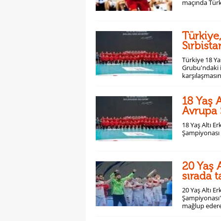
maçında Türk
Türkiye
Sırbista
Türkiye 18 Ya
Grubu'ndaki i
karşılaşmasın
18 Yaş A
Avrupa 
18 Yaş Altı Er
Şampiyonası 
20 Yaş A
sırada 
20 Yaş Altı 
Şampiyonası'n
mağlup edere