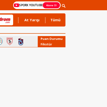
SPORX YOUTUBE
Abone Ol
At Yarışı
Tümü
Puan Durumu
Fikstür