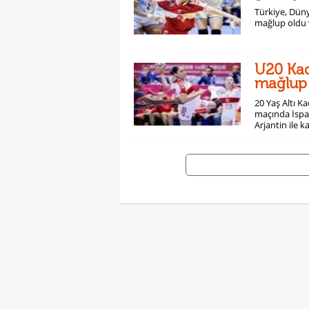
Türkiye, Dün
mağlup oldu 
U20 Kad
mağlup
20 Yaş Altı K
maçında İspan
Arjantin ile k