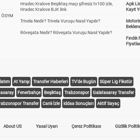
Hradec Kralove Beşiktaş maçı şifresiz tv100 izle,
Açık L
Hradec Kralove BJK link
Kayıt Y
? ÖSYM
Trivela Nedir? Trivela Vuruşu Nasıl Yapılır?
Motorin
Beklene
Röveşata Nedir? Röveşata Vuruşu Nasıl Yapılır?
Fındık 
Fiyatla
latım
At Yarışı
Transfer Haberleri
TV'de Bugün
Süper Lig Fikstür
tasaray
Fenerbahçe
Beşiktaş
Trabzonspor
Galatasaray Transfer
rabzonspor Transfer
Canlı İzle
iddaa Sonuçları
Aktif Sayaç
About US
Yasal Uyarı
Çerez Politikası
Gizlilik Politi