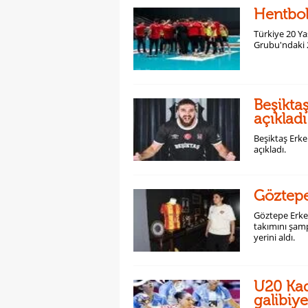
Hentbol
Türkiye 20 Ya
Grubu'ndaki 
Beşikta
açıkladı
Beşiktaş Erke
açıkladı.
Göztepe
Göztepe Erkek
takımını şam
yerini aldı.
U20 Kad
galibiy