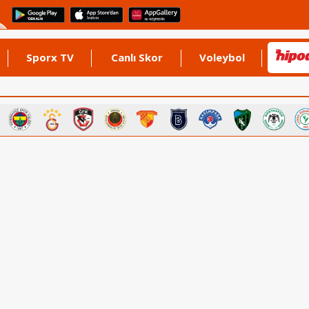
Sporx TV
Canlı Skor
Voleybol