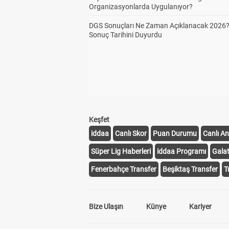
Organizasyonlarda Uygulanıyor?
DGS Sonuçları Ne Zaman Açıklanacak 2026
Sonuç Tarihini Duyurdu
Keşfet
iddaa
Canlı Skor
Puan Durumu
Canlı An
Süper Lig Haberleri
iddaa Programı
Gala
Fenerbahçe Transfer
Beşiktaş Transfer
T
Bize Ulaşın
Künye
Kariyer