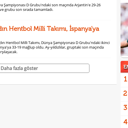
ya Şampiyonası D Grubu'ndaki son maçında Arjantin'e 29-26
ve grubu son sırada tamamladı.
ın Hentbol Milli Takımı, İspanya'ya
adın Hentbol Milli Takımı, Dünya Şampiyonası D Grubu'ndaki ikinci
ya'ya 33-19 mağlup oldu. Ay-yıldızlılar, gruptaki son maçında
arşılaşacak.
E
Daha fazla göster
1
2
3
4