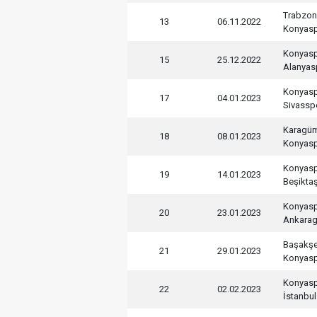
Trabzon
13
06.11.2022
Konyas
Konyas
15
25.12.2022
Alanyas
Konyas
17
04.01.2023
Sivassp
Karagü
18
08.01.2023
Konyas
Konyas
19
14.01.2023
Beşikta
Konyas
20
23.01.2023
Ankara
Başakşe
21
29.01.2023
Konyas
Konyas
22
02.02.2023
İstanbu