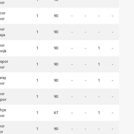
por
por
1
90
-
-
-
-
por
por
1
90
-
-
-
-
aşa
por
1
90
-
-
1
-
mrük
spor
1
90
-
-
1
-
por
aray
1
90
-
-
1
-
por
por
1
90
-
-
-
-
spor
hçe
1
67
-
-
1
-
por
por
1
90
-
-
-
-
or