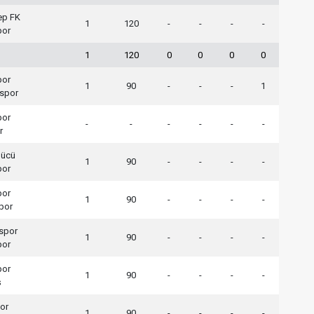
ep FK
1
120
-
-
-
-
por
1
120
0
0
0
0
por
1
90
-
-
-
1
lspor
por
-
-
-
-
-
-
r
gücü
1
90
-
-
-
-
por
por
1
90
-
-
-
-
por
spor
1
90
-
-
-
-
por
por
1
90
-
-
-
-
ş
or
1
90
-
-
-
-