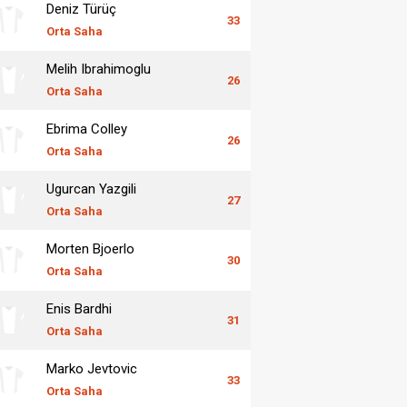
Deniz Türüç
33
Orta Saha
Melih Ibrahimoglu
26
Orta Saha
Ebrima Colley
26
Orta Saha
Ugurcan Yazgili
27
Orta Saha
Morten Bjoerlo
30
Orta Saha
Enis Bardhi
31
Orta Saha
Marko Jevtovic
33
Orta Saha