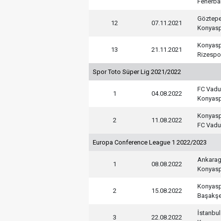
Fenerba
Göztep
12
07.11.2021
Konyas
Konyas
13
21.11.2021
Rizespo
Spor Toto Süper Lig 2021/2022
FC Vad
1
04.08.2022
Konyas
Konyas
2
11.08.2022
FC Vad
Europa Conference League 1 2022/2023
Ankara
1
08.08.2022
Konyas
Konyas
2
15.08.2022
Başakşe
İstanbu
3
22.08.2022