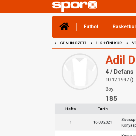
Futbol
Basketbol
GÜNÜN ÖZETİ
İLK 11'İNİ KUR
V
(YENİ) OYUNLAR
CANLI ANLATIM
Adil 
4 / Defans
10.12.1997 ()
Boy:
185
Hafta
Tarih
Sivassp
1
16.08.2021
Konyas
Konyas