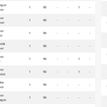
spor
1
90
-
-
1
-
por
por
1
90
-
-
-
-
por
por
1
90
-
-
-
-
or
mrük
1
90
-
-
-
-
por
por
1
90
-
-
1
-
ş
por
1
90
-
-
1
-
gücü
hir
1
90
-
-
-
-
por
por
1
90
-
-
-
-
lspor