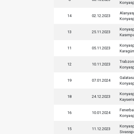
Konyas
Alanyas
14
02.12.2023
Konyas
Konyas
13
25.11.2023
Kasımp
Konyas
11
05.11.2023
Karagü
Trabzon
12
10.11.2023
Konyas
Galatas
19
07.01.2024
Konyas
Konyas
18
24.12.2023
Kayseri
Fenerba
16
10.01.2024
Konyas
Konyas
15
11.12.2023
Sivassp