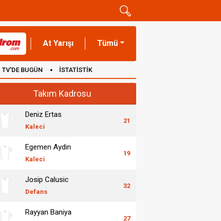
At Yarışı
Tümü
TV'DE BUGÜN
İSTATİSTİK
Takım Kadrosu
Deniz Ertas
21
Kaleci
Egemen Aydin
19
Kaleci
Josip Calusic
32
Defans
Rayyan Baniya
27