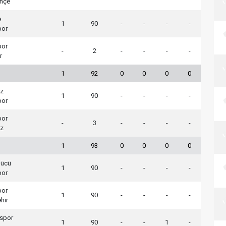
hçe
e
1
90
-
-
-
-
por
por
-
2
-
-
-
-
r
1
92
0
0
0
0
uz
1
90
-
-
-
-
por
por
-
3
-
-
-
-
uz
1
93
0
0
0
0
gücü
1
90
-
-
-
-
por
por
1
90
-
-
-
-
hir
lspor
1
90
-
-
1
-