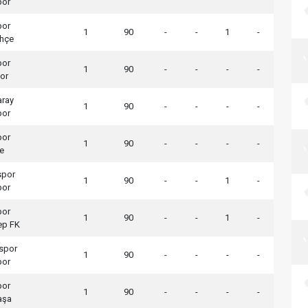
por
por
1
90
-
-
1
-
hçe
por
1
90
-
-
-
-
or
aray
1
90
-
-
-
-
por
por
1
90
-
-
-
-
e
spor
1
90
-
-
1
-
por
por
1
90
-
-
1
-
ep FK
spor
1
90
-
-
-
-
por
por
1
90
-
-
-
-
aşa