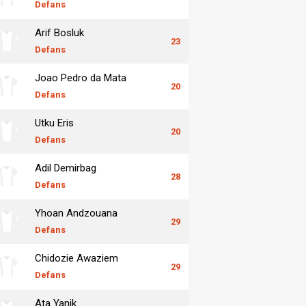
Defans
Arif Bosluk
23
Defans
Joao Pedro da Mata
20
Defans
Utku Eris
20
Defans
Adil Demirbag
28
Defans
Yhoan Andzouana
29
Defans
Chidozie Awaziem
29
Defans
Ata Yanik