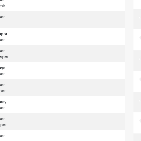
-
-
-
-
-
-
hir
por
-
-
-
-
-
-
spor
-
-
-
-
-
-
por
por
-
-
-
-
-
-
spor
aşa
-
-
-
-
-
-
por
por
-
-
-
-
-
-
por
aray
-
-
-
-
-
-
por
por
-
-
-
-
-
-
spor
por
-
-
-
-
-
-