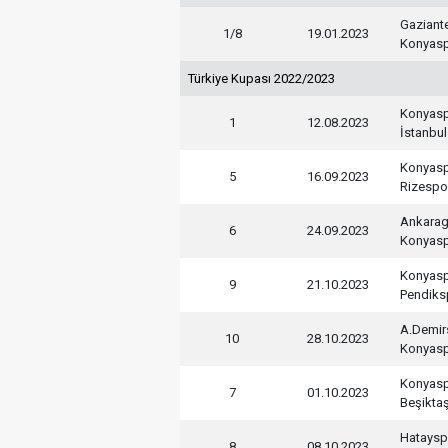
Gaziant
1/8
19.01.2023
Konyas
Türkiye Kupası 2022/2023
Konyas
1
12.08.2023
İstanbu
Konyas
5
16.09.2023
Rizespo
Ankara
6
24.09.2023
Konyas
Konyas
9
21.10.2023
Pendiks
A.Demir
10
28.10.2023
Konyas
Konyas
7
01.10.2023
Beşikta
Hataysp
8
08.10.2023