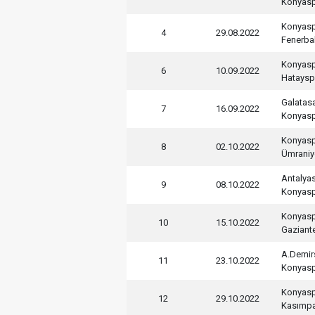
Konyas
Konyas
4
29.08.2022
Fenerba
Konyas
6
10.09.2022
Hataysp
Galatas
7
16.09.2022
Konyas
Konyas
8
02.10.2022
Ümraniy
Antalya
9
08.10.2022
Konyas
Konyas
10
15.10.2022
Gaziant
A.Demir
11
23.10.2022
Konyas
Konyas
12
29.10.2022
Kasımp