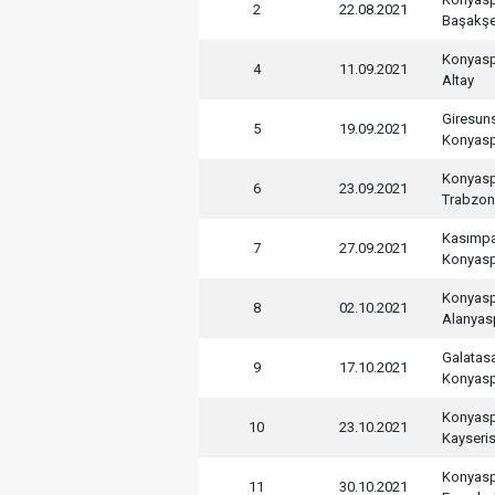
2
22.08.2021
Başakşe
Konyas
4
11.09.2021
Altay
Giresun
5
19.09.2021
Konyas
Konyas
6
23.09.2021
Trabzon
Kasımp
7
27.09.2021
Konyas
Konyas
8
02.10.2021
Alanyas
Galatas
9
17.10.2021
Konyas
Konyas
10
23.10.2021
Kayseri
Konyas
11
30.10.2021