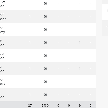
hçe
1
90
-
-
-
-
por
por
1
90
-
-
-
-
spor
por
1
90
-
-
-
-
aray
e
1
90
-
-
1
-
por
por
1
90
-
-
-
-
por
or
1
90
-
-
1
-
por
por
1
90
-
-
-
-
mrük
ş
1
90
-
-
-
-
por
27
2430
0
0
9
0