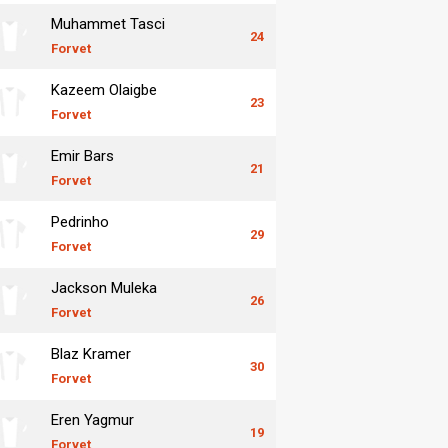
Muhammet Tasci
24
Forvet
Kazeem Olaigbe
23
Forvet
Emir Bars
21
Forvet
Pedrinho
29
Forvet
Jackson Muleka
26
Forvet
Blaz Kramer
30
Forvet
Eren Yagmur
19
Forvet