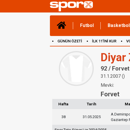
Futbol
Basketbol
GÜNÜN ÖZETİ
İLK 11'İNİ KUR
V
(YENİ) OYUNLAR
CANLI ANLATIM
Diyar
92 / Forvet
31.1.2007 ()
Mevki:
Forvet
Hafta
Tarih
M
A.Demirsp
38
31.05.2025
Gaziantep 
Spor Toto Süper Lig 2024/2025