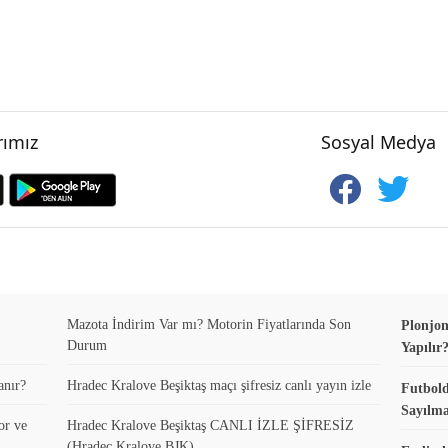
ımız
Sosyal Medya
Mazota İndirim Var mı? Motorin Fiyatlarında Son
Plonjon
Durum
Yapılır
anır?
Hradec Kralove Beşiktaş maçı şifresiz canlı yayın izle
Futbold
Sayılma
or ve
Hradec Kralove Beşiktaş CANLI İZLE ŞİFRESİZ
(Hradec Kralove BJK)