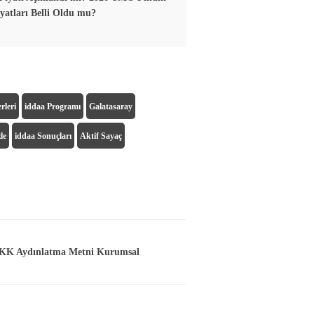
yatları Belli Oldu mu?
rleri
iddaa Programı
Galatasaray
le
iddaa Sonuçları
Aktif Sayaç
K Aydınlatma Metni Kurumsal