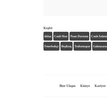
Keşfet
iddaa
Canlı Skor
Puan Durumu
Canlı Anlat
Fenerbahçe
Beşiktaş
Trabzonspor
Galatasara
Bize Ulaşın
Künye
Kariyer