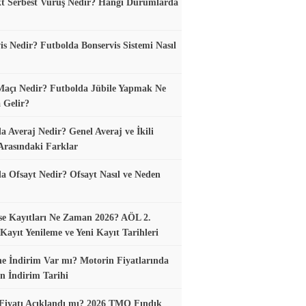
t Serbest Vuruş Nedir? Hangi Durumlarda
is Nedir? Futbolda Bonservis Sistemi Nasıl
Maçı Nedir? Futbolda Jübile Yapmak Ne
 Gelir?
a Averaj Nedir? Genel Averaj ve İkili
Arasındaki Farklar
a Ofsayt Nedir? Ofsayt Nasıl ve Neden
se Kayıtları Ne Zaman 2026? AÖL 2.
ayıt Yenileme ve Yeni Kayıt Tarihleri
e İndirim Var mı? Motorin Fiyatlarında
n İndirim Tarihi
Fiyatı Açıklandı mı? 2026 TMO Fındık