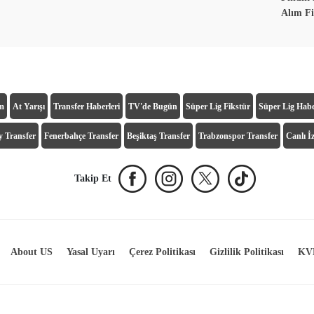
Alım Fi
ım
At Yarışı
Transfer Haberleri
TV'de Bugün
Süper Lig Fikstür
Süper Lig Habe
y Transfer
Fenerbahçe Transfer
Beşiktaş Transfer
Trabzonspor Transfer
Canlı İz
Takip Et
About US
Yasal Uyarı
Çerez Politikası
Gizlilik Politikası
KVK