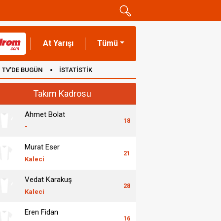
At Yarışı
Tümü
TV'DE BUGÜN
İSTATİSTİK
Takım Kadrosu
Ahmet Bolat
18
-
Murat Eser
21
Kaleci
Vedat Karakuş
28
Kaleci
Eren Fidan
16