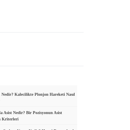
 Nedir? Kalecilikte Plonjon Hareketi Nasıl
?
a Asist Nedir? Bir Pozisyonun Asist
 Kriterleri