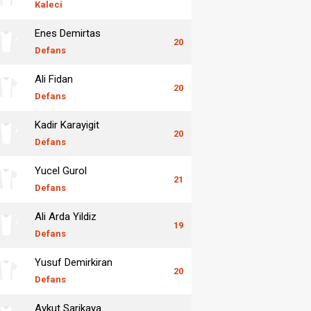
Kaleci
Enes Demirtas
20
Defans
Ali Fidan
20
Defans
Kadir Karayigit
20
Defans
Yucel Gurol
21
Defans
Ali Arda Yildiz
19
Defans
Yusuf Demirkiran
20
Defans
Aykut Sarikaya