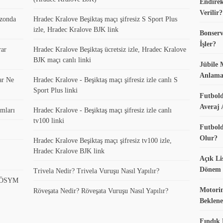
Endirek
Verilir?
ezonda
Hradec Kralove Beşiktaş maçı şifresiz S Sport Plus
izle, Hradec Kralove BJK link
Bonserv
İşler?
rar
Hradec Kralove Beşiktaş ücretsiz izle, Hradec Kralove
BJK maçı canlı linki
Jübile 
Anlama
ar Ne
Hradec Kralove - Beşiktaş maçı şifresiz izle canlı S
Sport Plus linki
Futbold
Averaj 
mları
Hradec Kralove - Beşiktaş maçı şifresiz izle canlı
tv100 linki
Futbold
Olur?
Hradec Kralove Beşiktaş maçı şifresiz tv100 izle,
Hradec Kralove BJK link
Açık Li
Dönem K
Trivela Nedir? Trivela Vuruşu Nasıl Yapılır?
? ÖSYM
Motorin
Röveşata Nedir? Röveşata Vuruşu Nasıl Yapılır?
Beklene
Fındık 