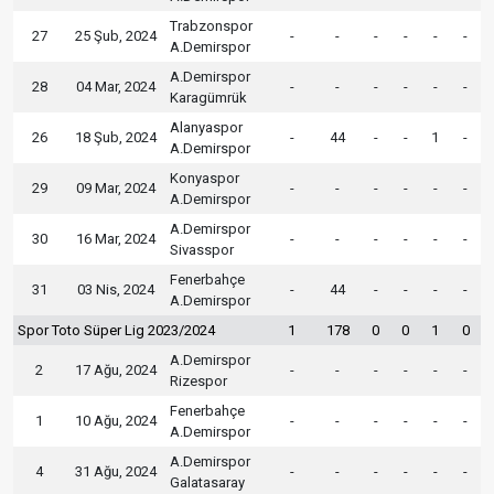
Trabzonspor
27
25 Şub, 2024
-
-
-
-
-
-
A.Demirspor
A.Demirspor
28
04 Mar, 2024
-
-
-
-
-
-
Karagümrük
Alanyaspor
26
18 Şub, 2024
-
44
-
-
1
-
A.Demirspor
Konyaspor
29
09 Mar, 2024
-
-
-
-
-
-
A.Demirspor
A.Demirspor
30
16 Mar, 2024
-
-
-
-
-
-
Sivasspor
Fenerbahçe
31
03 Nis, 2024
-
44
-
-
-
-
A.Demirspor
Spor Toto Süper Lig 2023/2024
1
178
0
0
1
0
A.Demirspor
2
17 Ağu, 2024
-
-
-
-
-
-
Rizespor
Fenerbahçe
1
10 Ağu, 2024
-
-
-
-
-
-
A.Demirspor
A.Demirspor
4
31 Ağu, 2024
-
-
-
-
-
-
Galatasaray