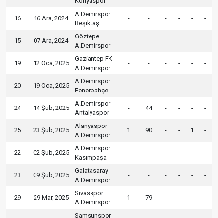
Konyaspor
A.Demirspor
16
16 Ara, 2024
-
-
-
-
-
-
Beşiktaş
Göztepe
15
07 Ara, 2024
-
-
-
-
-
-
A.Demirspor
Gaziantep FK
19
12 Oca, 2025
-
-
-
-
-
-
A.Demirspor
A.Demirspor
20
19 Oca, 2025
-
-
-
-
-
-
Fenerbahçe
A.Demirspor
24
14 Şub, 2025
-
44
-
-
-
-
Antalyaspor
Alanyaspor
25
23 Şub, 2025
1
90
-
-
1
-
A.Demirspor
A.Demirspor
22
02 Şub, 2025
-
-
-
-
-
-
Kasımpaşa
Galatasaray
23
09 Şub, 2025
-
-
-
-
-
-
A.Demirspor
Sivasspor
29
29 Mar, 2025
1
79
-
-
-
-
A.Demirspor
Samsunspor