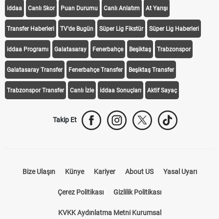
iddaa
Canlı Skor
Puan Durumu
Canlı Anlatım
At Yarışı
Transfer Haberleri
TV'de Bugün
Süper Lig Fikstür
Süper Lig Haberleri
iddaa Programı
Galatasaray
Fenerbahçe
Beşiktaş
Trabzonspor
Galatasaray Transfer
Fenerbahçe Transfer
Beşiktaş Transfer
Trabzonspor Transfer
Canlı İzle
iddaa Sonuçları
Aktif Sayaç
Takip Et
Bize Ulaşın
Künye
Kariyer
About US
Yasal Uyarı
Çerez Politikası
Gizlilik Politikası
KVKK Aydınlatma Metni Kurumsal