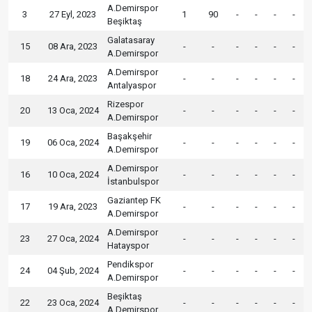
A.Demirspor
3
27 Eyl, 2023
1
90
-
-
-
-
Beşiktaş
Galatasaray
15
08 Ara, 2023
-
-
-
-
-
-
A.Demirspor
A.Demirspor
18
24 Ara, 2023
-
-
-
-
-
-
Antalyaspor
Rizespor
20
13 Oca, 2024
-
-
-
-
-
-
A.Demirspor
Başakşehir
19
06 Oca, 2024
-
-
-
-
-
-
A.Demirspor
A.Demirspor
16
10 Oca, 2024
-
-
-
-
-
-
İstanbulspor
Gaziantep FK
17
19 Ara, 2023
-
-
-
-
-
-
A.Demirspor
A.Demirspor
23
27 Oca, 2024
-
-
-
-
-
-
Hatayspor
Pendikspor
24
04 Şub, 2024
-
-
-
-
-
-
A.Demirspor
Beşiktaş
22
23 Oca, 2024
-
-
-
-
-
-
A.Demirspor