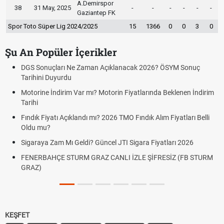
A.Demirspor
38
31 May, 2025
-
-
-
-
-
-
Gaziantep FK
Spor Toto Süper Lig 2024/2025
15
1366
0
0
3
0
Şu An Popüler İçerikler
 Sonuçları Ne Zaman Açıklanacak 2026? ÖSYM Sonuç
Fenerba
hini Duyurdu
Fenerb
rine İndirim Var mı? Motorin Fiyatlarında Beklenen İndirim
Graz li
hi
Fenerba
ık Fiyatı Açıklandı mı? 2026 TMO Fındık Alım Fiyatları Belli
Fenerba
u mu?
canlı lin
raya Zam Mı Geldi? Güncel JTI Sigara Fiyatları 2026
Altın Yü
ERBAHÇE STURM GRAZ CANLI İZLE ŞİFRESİZ (FB STURM
Beklenti
Z)
KEŞFET