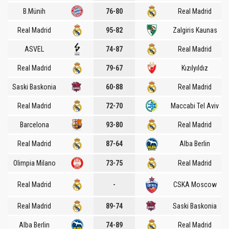
B.Münih
76-80
Real Madrid
Real Madrid
95-82
Zalgiris Kaunas
ASVEL
74-87
Real Madrid
Real Madrid
79-67
Kızılyıldız
Saski Baskonia
60-88
Real Madrid
Real Madrid
72-70
Maccabi Tel Aviv
Barcelona
93-80
Real Madrid
Real Madrid
87-64
Alba Berlin
Olimpia Milano
73-75
Real Madrid
Real Madrid
-
CSKA Moscow
Real Madrid
89-74
Saski Baskonia
Alba Berlin
74-89
Real Madrid