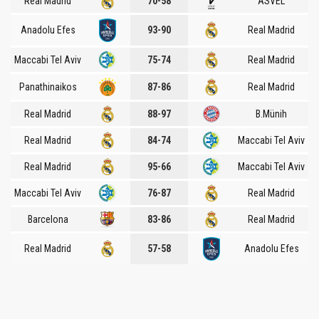
Real Madrid
70-58
ASVEL
Anadolu Efes
93-90
Real Madrid
Maccabi Tel Aviv
75-74
Real Madrid
Panathinaikos
87-86
Real Madrid
Real Madrid
88-97
B.Münih
Real Madrid
84-74
Maccabi Tel Aviv
Real Madrid
95-66
Maccabi Tel Aviv
Maccabi Tel Aviv
76-87
Real Madrid
Barcelona
83-86
Real Madrid
Real Madrid
57-58
Anadolu Efes