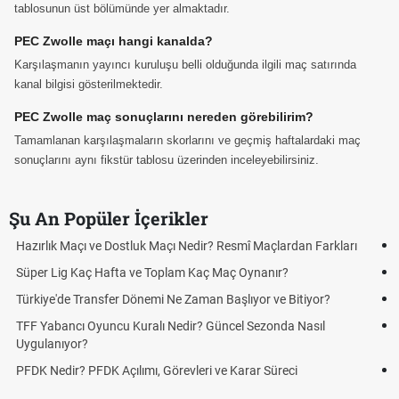
tablosunun üst bölümünde yer almaktadır.
PEC Zwolle maçı hangi kanalda?
Karşılaşmanın yayıncı kuruluşu belli olduğunda ilgili maç satırında
kanal bilgisi gösterilmektedir.
PEC Zwolle maç sonuçlarını nereden görebilirim?
Tamamlanan karşılaşmaların skorlarını ve geçmiş haftalardaki maç
sonuçlarını aynı fikstür tablosu üzerinden inceleyebilirsiniz.
Şu An Popüler İçerikler
Puan Durumunda AG, OM ve Diğer Kısaltmalar Ne Anlama Gelir?
Skor Ne Demek? Sporda Skor ve Sonuç Kavramları
Futbol Nasıl Oynanır? Temel Futbol Kuralları
Deplasman Golü Kuralı Nedir? Hangi Organizasyonlarda
Uygulanıyor?
DGS Sonuçları Ne Zaman Açıklanacak 2026? ÖSYM Sonuç
Tarihini Duyurdu