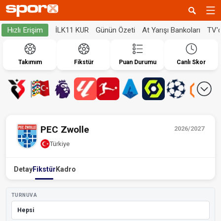
İLK11 KUR
Günün Özeti
At Yarışı Bankoları
TV'
Hızlı Erişim
Takımım
Fikstür
Puan Durumu
Canlı Skor
PEC Zwolle
2026/2027
Türkiye
Detay
Fikstür
Kadro
TURNUVA