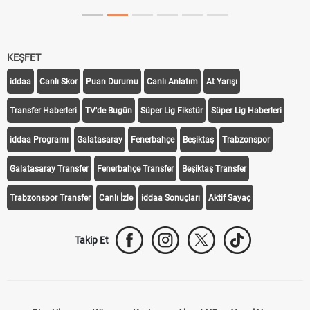
KEŞFET
iddaa
Canlı Skor
Puan Durumu
Canlı Anlatım
At Yarışı
Transfer Haberleri
TV'de Bugün
Süper Lig Fikstür
Süper Lig Haberleri
iddaa Programı
Galatasaray
Fenerbahçe
Beşiktaş
Trabzonspor
Galatasaray Transfer
Fenerbahçe Transfer
Beşiktaş Transfer
Trabzonspor Transfer
Canlı İzle
iddaa Sonuçları
Aktif Sayaç
Takip Et