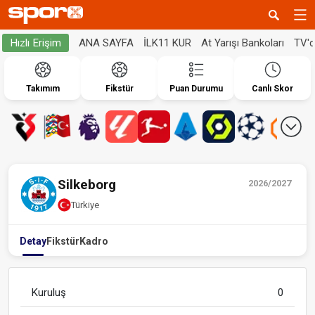
ANA SAYFA
İLK11 KUR
At Yarışı Bankoları
TV'
Hızlı Erişim
Takımım
Fikstür
Puan Durumu
Canlı Skor
Silkeborg
2026/2027
Türkiye
Detay
Fikstür
Kadro
Kuruluş
0