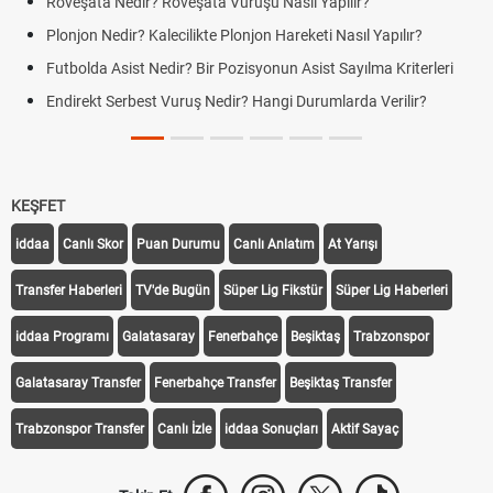
Röveşata Nedir? Röveşata Vuruşu Nasıl Yapılır?
Plonjon Nedir? Kalecilikte Plonjon Hareketi Nasıl Yapılır?
Futbolda Asist Nedir? Bir Pozisyonun Asist Sayılma Kriterleri
Endirekt Serbest Vuruş Nedir? Hangi Durumlarda Verilir?
KEŞFET
iddaa
Canlı Skor
Puan Durumu
Canlı Anlatım
At Yarışı
Transfer Haberleri
TV'de Bugün
Süper Lig Fikstür
Süper Lig Haberleri
iddaa Programı
Galatasaray
Fenerbahçe
Beşiktaş
Trabzonspor
Galatasaray Transfer
Fenerbahçe Transfer
Beşiktaş Transfer
Trabzonspor Transfer
Canlı İzle
iddaa Sonuçları
Aktif Sayaç