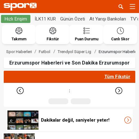
İLK11 KUR
Günün Özeti
At Yarışı Bankoları
TV'
Hızlı Erişim
Takımım
Fikstür
Puan Durumu
Canlı Skor
Spor Haberleri
Futbol
Trendyol Süper Lig
Erzurumspor Haberleri
Erzurumspor Haberleri ve Son Dakika Erzurumspor
Tüm Fikstür
:
Dakikalar değil, saniyeler yeter!