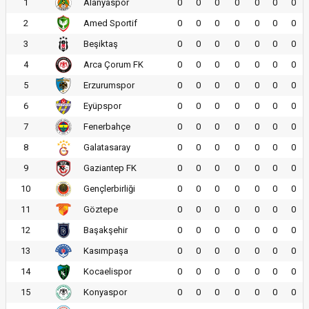
1
Alanyaspor
0
0
0
0
0
0
0
2
Amed Sportif
0
0
0
0
0
0
0
3
Beşiktaş
0
0
0
0
0
0
0
4
Arca Çorum FK
0
0
0
0
0
0
0
5
Erzurumspor
0
0
0
0
0
0
0
6
Eyüpspor
0
0
0
0
0
0
0
7
Fenerbahçe
0
0
0
0
0
0
0
8
Galatasaray
0
0
0
0
0
0
0
9
Gaziantep FK
0
0
0
0
0
0
0
10
Gençlerbirliği
0
0
0
0
0
0
0
11
Göztepe
0
0
0
0
0
0
0
12
Başakşehir
0
0
0
0
0
0
0
13
Kasımpaşa
0
0
0
0
0
0
0
14
Kocaelispor
0
0
0
0
0
0
0
15
Konyaspor
0
0
0
0
0
0
0