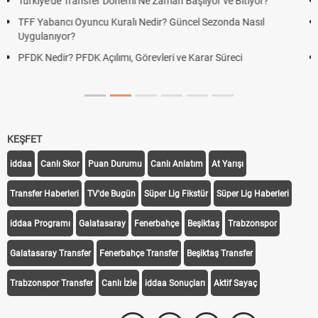
Futbol Nasıl Oynanır? Temel Futbol Kuralları
Deplasman Golü Kuralı Nedir? Hangi Organizasyonlarda
Uygulanıyor?
DGS Sonuçları Ne Zaman Açıklanacak 2026? ÖSYM Sonuç
Tarihini Duyurdu
KEŞFET
iddaa
Canlı Skor
Puan Durumu
Canlı Anlatım
At Yarışı
Transfer Haberleri
TV'de Bugün
Süper Lig Fikstür
Süper Lig Haberleri
iddaa Programı
Galatasaray
Fenerbahçe
Beşiktaş
Trabzonspor
Galatasaray Transfer
Fenerbahçe Transfer
Beşiktaş Transfer
Trabzonspor Transfer
Canlı İzle
iddaa Sonuçları
Aktif Sayaç