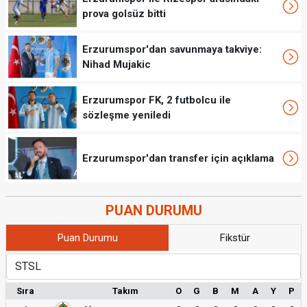
prova golsüz bitti
Erzurumspor'dan savunmaya takviye:
Nihad Mujakic
Erzurumspor FK, 2 futbolcu ile
sözleşme yeniledi
Erzurumspor'dan transfer için açıklama
PUAN DURUMU
Puan Durumu
Fikstür
Sıra
Takım
O
G
B
M
A
Y
P