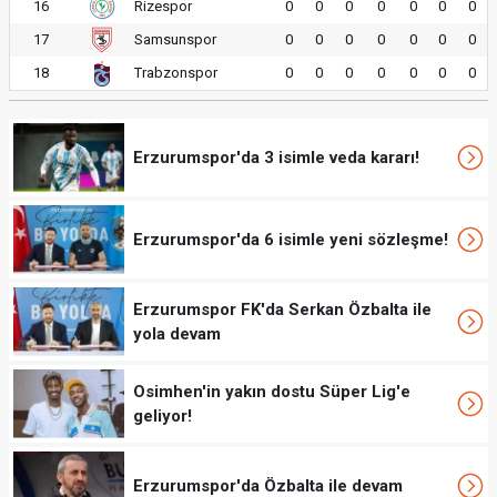
16
Rizespor
0
0
0
0
0
0
0
17
Samsunspor
0
0
0
0
0
0
0
18
Trabzonspor
0
0
0
0
0
0
0
Erzurumspor'da 3 isimle veda kararı!
Erzurumspor'da 6 isimle yeni sözleşme!
Erzurumspor FK'da Serkan Özbalta ile
yola devam
Osimhen'in yakın dostu Süper Lig'e
geliyor!
Erzurumspor'da Özbalta ile devam