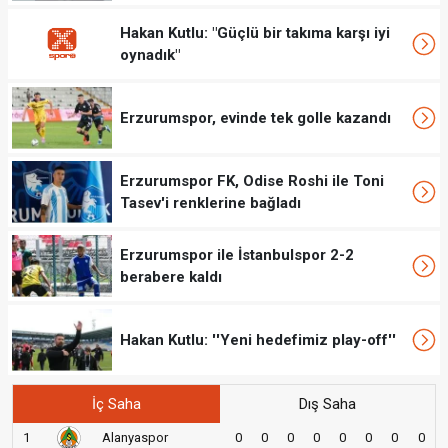
Hakan Kutlu: "Güçlü bir takıma karşı iyi
oynadık"
Erzurumspor, evinde tek golle kazandı
Erzurumspor FK, Odise Roshi ile Toni
Tasev'i renklerine bağladı
Erzurumspor ile İstanbulspor 2-2
berabere kaldı
Hakan Kutlu: ''Yeni hedefimiz play-off''
İç Saha
Dış Saha
1
Alanyaspor
0
0
0
0
0
0
0
0