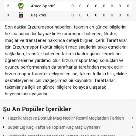
2
Amed Sportif
0
0
0
0
0
0
0
0
3
Beşiktaş
0
0
0
0
0
0
0
0
Son dakika Erzurumspor haberleri, takımın en güncel bilgilerini
hızlıca sunan bir kaynaktır. Erzurumspor haberleri, fikstür,
maçlar ve transferler hakkında detaylı bilgileri içerir. Taraftarlar
için Erzurumspor fikstür bilgileri maç saatlerini takip etmelerini
sağlarken, transfer haberleri takımın kadro güncellemelerini
öğrenmelerine yardımcı olur. Erzurumspor Maçı sonuçları ve
oyuncu performansları da taraftarlar tarafından merak edilir.
Erzurumspor transfer gelişmeleri ise, takımı tutkulu bir şekilde
destekleyenler için vazgeçilmez bir kaynaktır. Taraftarlar,
takımlarıyla ilgili en güncel bilgilere kolayca ulaşarak
heyecanlarını yaşarlar.
Şu An Popüler İçerikler
Puan Durumunda AG, OM ve Diğer Kısaltmalar Ne Anlama Gelir?
Skor Ne Demek? Sporda Skor ve Sonuç Kavramları