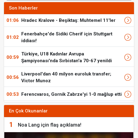
Son Haberler
01:06
Hradec Kralove - Beşiktaş: Muhtemel 11'ler
Fenerbahçe'de Sidiki Cherif için Stuttgart
01:02
iddiası!
Türkiye, U18 Kadınlar Avrupa
00:59
Şampiyonası'nda Sırbistan'a 70-67 yenildi
Liverpool'dan 40 milyon euroluk transfer;
00:56
Victor Munoz
00:53
Ferencvaros, Gornik Zabrze'yi 1-0 mağlup etti
En Çok Okunanlar
1
Noa Lang için flaş açıklama!