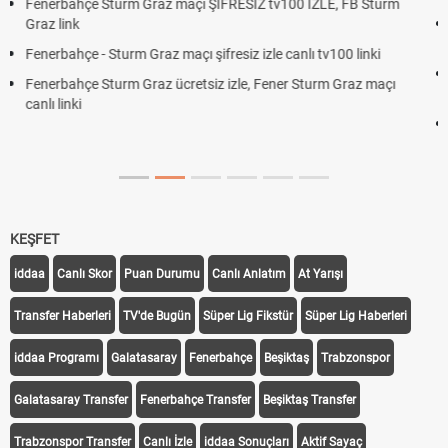
12. Yargı Paketi Resmî Gazete'de Yayımlandı mı? 2026 Son
Dakika Gelişmeleri
Fenerbahçe - Sturm Graz Maçı Ne Zaman? Şampiyonlar Ligi
Rövanşı Saat Kaçta, Hangi Kanalda?
Trabzonspor Avrupa Maçı Ne Zaman? UEFA Avrupa Ligi Play-
Off Tarihi Belli Oldu
KEŞFET
iddaa
Canlı Skor
Puan Durumu
Canlı Anlatım
At Yarışı
Transfer Haberleri
TV'de Bugün
Süper Lig Fikstür
Süper Lig Haberleri
iddaa Programı
Galatasaray
Fenerbahçe
Beşiktaş
Trabzonspor
Galatasaray Transfer
Fenerbahçe Transfer
Beşiktaş Transfer
Trabzonspor Transfer
Canlı İzle
iddaa Sonuçları
Aktif Sayaç