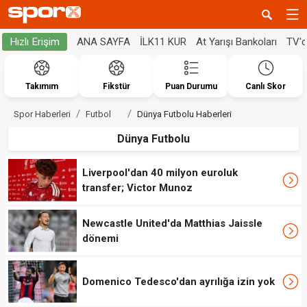
ANA SAYFA
İLK11 KUR
At Yarışı Bankoları
TV'
Hızlı Erişim
Takımım
Fikstür
Puan Durumu
Canlı Skor
Spor Haberleri
Futbol
Dünya Futbolu Haberleri
Dünya Futbolu
Liverpool'dan 40 milyon euroluk
transfer; Victor Munoz
Newcastle United'da Matthias Jaissle
dönemi
Domenico Tedesco'dan ayrılığa izin yok