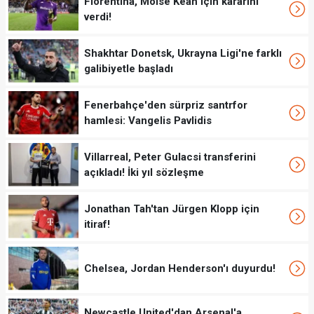
Fiorentina, Moise Kean için kararını
verdi!
Shakhtar Donetsk, Ukrayna Ligi'ne farklı
galibiyetle başladı
Fenerbahçe'den sürpriz santrfor
hamlesi: Vangelis Pavlidis
Villarreal, Peter Gulacsi transferini
açıkladı! İki yıl sözleşme
Jonathan Tah'tan Jürgen Klopp için
itiraf!
Chelsea, Jordan Henderson'ı duyurdu!
Newcastle United'dan Arsenal'a