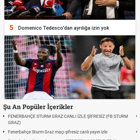
5
Domenico Tedesco'dan ayrılığa izin yok
Şu An Popüler İçerikler
Fındık Fiyatı Açıklandı mı? 2026 TMO Fındık Alım Fiyatları Belli
Oldu mu?
Altın Yükselecek mi, Yükselir mi? Altın Fiyatları İçin Son
Beklentiler