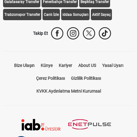
Galatasaray Transfer
Fenerbahçe Transfer
Beşiktaş Transfer
Trabzonspor Transfer
Canlı İzle
iddaa Sonuçları
Aktif Sayaç
Takip Et
Bize Ulaşın
Künye
Kariyer
About US
Yasal Uyarı
Çerez Politikası
Gizlilik Politikası
KVKK Aydınlatma Metni Kurumsal