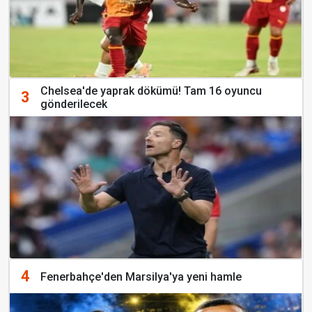
Chelsea'de yaprak dökümü! Tam 16 oyuncu
3
gönderilecek
4
Fenerbahçe'den Marsilya'ya yeni hamle