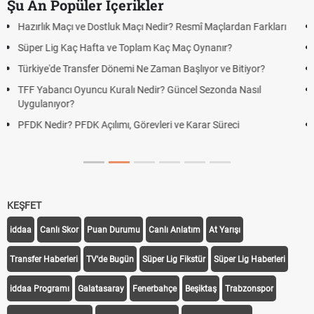
Şu An Popüler İçerikler
Puan Durumunda AG, OM ve Diğer Kısaltmalar Ne Anlama Gelir?
Skor Ne Demek? Sporda Skor ve Sonuç Kavramları
Futbol Nasıl Oynanır? Temel Futbol Kuralları
Deplasman Golü Kuralı Nedir? Hangi Organizasyonlarda
Uygulanıyor?
DGS Sonuçları Ne Zaman Açıklanacak 2026? ÖSYM Sonuç
Tarihini Duyurdu
KEŞFET
iddaa
Canlı Skor
Puan Durumu
Canlı Anlatım
At Yarışı
Transfer Haberleri
TV'de Bugün
Süper Lig Fikstür
Süper Lig Haberleri
iddaa Programı
Galatasaray
Fenerbahçe
Beşiktaş
Trabzonspor