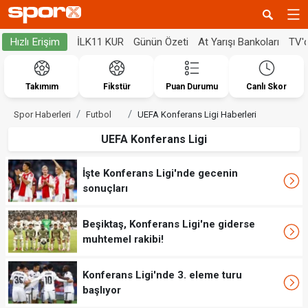
İLK11 KUR
Günün Özeti
At Yarışı Bankoları
TV'
Hızlı Erişim
Takımım
Fikstür
Puan Durumu
Canlı Skor
Spor Haberleri
Futbol
UEFA Konferans Ligi Haberleri
UEFA Konferans Ligi
İşte Konferans Ligi'nde gecenin
sonuçları
Beşiktaş, Konferans Ligi'ne giderse
muhtemel rakibi!
Konferans Ligi'nde 3. eleme turu
başlıyor