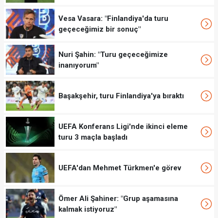
Vesa Vasara: "Finlandiya'da turu
geçeceğimiz bir sonuç"
Nuri Şahin: "Turu geçeceğimize
inanıyorum"
Başakşehir, turu Finlandiya'ya bıraktı
UEFA Konferans Ligi'nde ikinci eleme
turu 3 maçla başladı
UEFA'dan Mehmet Türkmen'e görev
Ömer Ali Şahiner: "Grup aşamasına
kalmak istiyoruz"