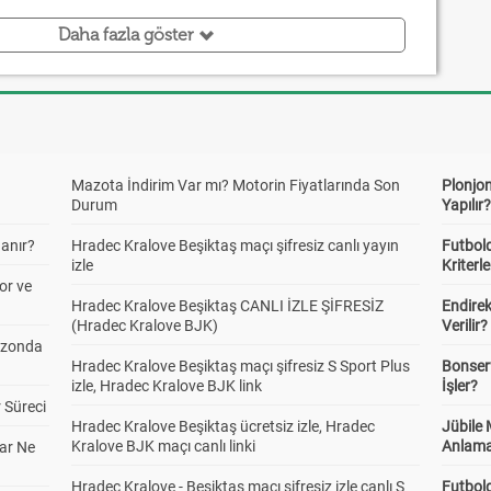
Daha fazla göster
Mazota İndirim Var mı? Motorin Fiyatlarında Son
Plonjon
Durum
Yapılır
anır?
Hradec Kralove Beşiktaş maçı şifresiz canlı yayın
Futbold
izle
Kriterle
or ve
Hradec Kralove Beşiktaş CANLI İZLE ŞİFRESİZ
Endire
(Hradec Kralove BJK)
Verilir?
ezonda
Hradec Kralove Beşiktaş maçı şifresiz S Sport Plus
Bonserv
izle, Hradec Kralove BJK link
İşler?
 Süreci
Hradec Kralove Beşiktaş ücretsiz izle, Hradec
Jübile
Kralove BJK maçı canlı linki
Anlama
ar Ne
Hradec Kralove - Beşiktaş maçı şifresiz izle canlı S
Futbold