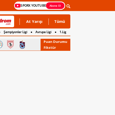
SPORX YOUTUBE
Abone Ol
At Yarışı
Tümü
Şampiyonlar Ligi
Avrupa Ligi
1.Lig
Puan Durumu
Fikstür