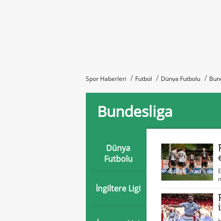
Spor Haberleri
Futbol
Dünya Futbolu
Bund
Bundesliga
Dünya
Futbolu
E
m
İngiltere Ligi
H