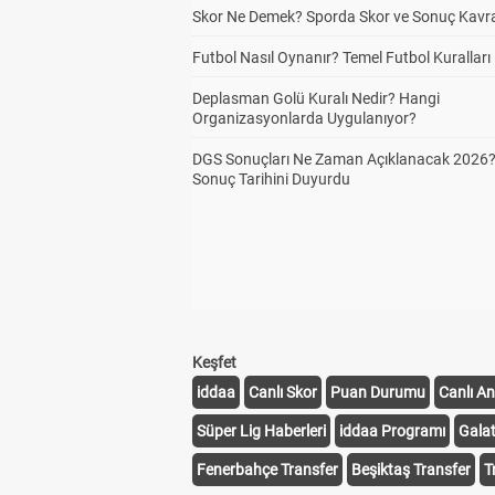
Skor Ne Demek? Sporda Skor ve Sonuç Kavr
Futbol Nasıl Oynanır? Temel Futbol Kuralları
Deplasman Golü Kuralı Nedir? Hangi
Organizasyonlarda Uygulanıyor?
DGS Sonuçları Ne Zaman Açıklanacak 2026
Sonuç Tarihini Duyurdu
Keşfet
iddaa
Canlı Skor
Puan Durumu
Canlı An
Süper Lig Haberleri
iddaa Programı
Gala
Fenerbahçe Transfer
Beşiktaş Transfer
T