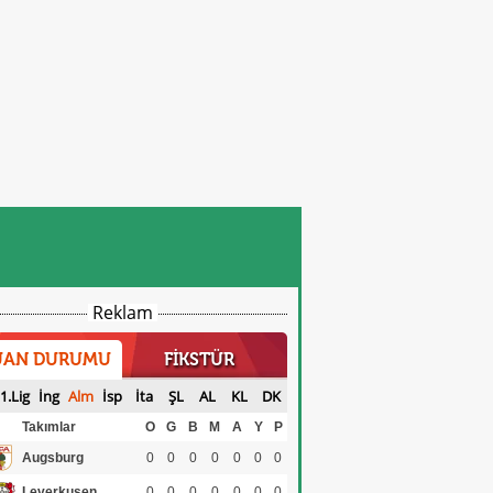
Reklam
UAN DURUMU
FİKSTÜR
1.Lig
İng
Alm
İsp
İta
ŞL
AL
KL
DK
Takımlar
O
G
B
M
A
Y
P
Augsburg
0
0
0
0
0
0
0
Leverkusen
0
0
0
0
0
0
0