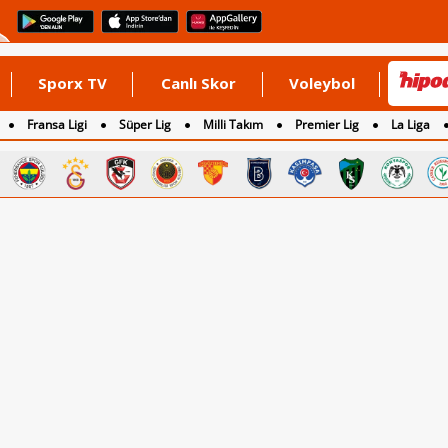
Sporx TV
Canlı Skor
Voleybol
Fransa Ligi
Süper Lig
Milli Takım
Premier Lig
La Liga