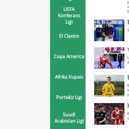
y
s
UEFA
ö
Konferans
Ligi
S
El Clasico
Copa America
L
i
Afrika Kupası
B
i
m
Portekiz Ligi
B
Suudi
o
Arabistan Ligi