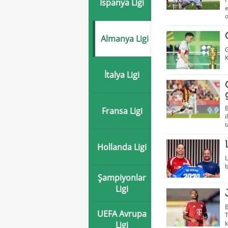
İspanya Ligi
e
o
Almanya Ligi
G
K
İtalya Ligi
B
Fransa Ligi
i
t
Hollanda Ligi
L
b
Şampiyonlar
Ligi
B
UEFA Avrupa
T
k
Ligi