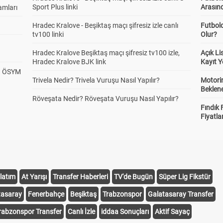
Sport Plus linki
Arasınd
amları
Hradec Kralove - Beşiktaş maçı şifresiz izle canlı
Futbol
tv100 linki
Olur?
Hradec Kralove Beşiktaş maçı şifresiz tv100 izle,
Açık L
Hradec Kralove BJK link
Kayıt Y
? ÖSYM
Trivela Nedir? Trivela Vuruşu Nasıl Yapılır?
Motorin
Beklene
Röveşata Nedir? Röveşata Vuruşu Nasıl Yapılır?
Fındık 
Fiyatla
latım
At Yarışı
Transfer Haberleri
TV'de Bugün
Süper Lig Fikstür
tasaray
Fenerbahçe
Beşiktaş
Trabzonspor
Galatasaray Transfer
rabzonspor Transfer
Canlı İzle
iddaa Sonuçları
Aktif Sayaç