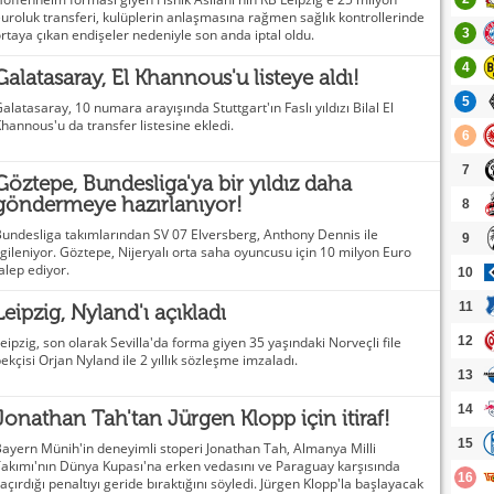
uroluk transferi, kulüplerin anlaşmasına rağmen sağlık kontrollerinde
rtaya çıkan endişeler nedeniyle son anda iptal oldu.
3
4
Galatasaray, El Khannous'u listeye aldı!
5
alatasaray, 10 numara arayışında Stuttgart'ın Faslı yıldızı Bilal El
hannous'u da transfer listesine ekledi.
6
7
Göztepe, Bundesliga'ya bir yıldız daha
göndermeye hazırlanıyor!
8
undesliga takımlarından SV 07 Elversberg, Anthony Dennis ile
9
lgileniyor. Göztepe, Nijeryalı orta saha oyuncusu için 10 milyon Euro
alep ediyor.
10
11
Leipzig, Nyland'ı açıkladı
eipzig, son olarak Sevilla'da forma giyen 35 yaşındaki Norveçli file
12
ekçisi Orjan Nyland ile 2 yıllık sözleşme imzaladı.
13
14
Jonathan Tah'tan Jürgen Klopp için itiraf!
15
ayern Münih'in deneyimli stoperi Jonathan Tah, Almanya Milli
akımı'nın Dünya Kupası'na erken vedasını ve Paraguay karşısında
16
açırdığı penaltıyı geride bıraktığını söyledi. Jürgen Klopp'la başlayacak