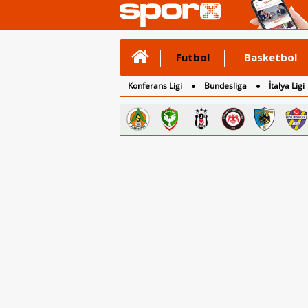
Futbol
Basketbol
Konferans Ligi
Bundesliga
İtalya Ligi
2. Lig
3. Lig