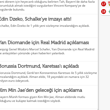
eni dönem için heyecanlı olduğunu belirten Tah, Bayern'de daha fazla
17
orumluluk almak istediğini vurgularken Vincent Kompany'ye de
vgülerde bulundu.
18
Edin Dzeko, Schalke'ye imzayı attı!
chalke, Edin Dzeko ile 1 yıllık yeni sözleşme imzalandığını açıkladı.
Yan Diomande için Real Madrid açıklaması
eipzig Genel Müdürü Marcel Schafer, Yan Diomande için Real Madrid
le anlaştıkları yönünde çıkan haberleri yalanladı.
Borussia Dortmund, Karetsas'ı açıkladı
orussia Dortmund, Genk'ten Konstantinos Karetsas ile 5 yıllık sözleşme
mzalandığını açıkladı. Alman ekibi, 18 yaşındaki on numara için 32
ilyon euro ödeyecek.
Kim Min Jae'den geleceği için açıklama
ayern Münih forması giyen Kim Min Jae, Alman ekibinde mutlu
lduğunu ve kulüpte kalmak istediğini söyledi.