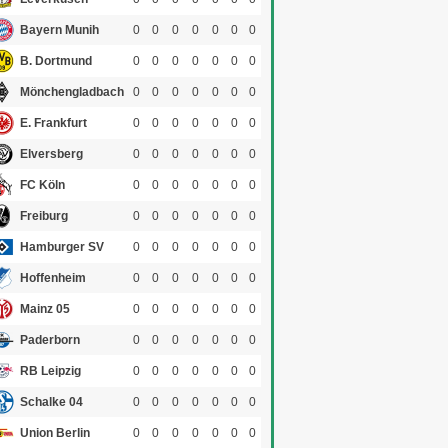
Bayern Munih
0
0
0
0
0
0
0
B. Dortmund
0
0
0
0
0
0
0
Mönchengladbach
0
0
0
0
0
0
0
E. Frankfurt
0
0
0
0
0
0
0
Elversberg
0
0
0
0
0
0
0
FC Köln
0
0
0
0
0
0
0
Freiburg
0
0
0
0
0
0
0
Hamburger SV
0
0
0
0
0
0
0
Hoffenheim
0
0
0
0
0
0
0
Mainz 05
0
0
0
0
0
0
0
Paderborn
0
0
0
0
0
0
0
RB Leipzig
0
0
0
0
0
0
0
Schalke 04
0
0
0
0
0
0
0
Union Berlin
0
0
0
0
0
0
0