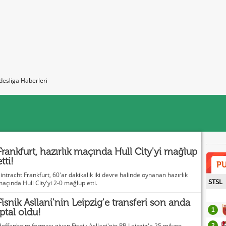
esliga Haberleri
Frankfurt, hazırlık maçında Hull City'yi mağlup
etti!
P
intracht Frankfurt, 60'ar dakikalık iki devre halinde oynanan hazırlık
STSL
açında Hull City'yi 2-0 mağlup etti.
Fisnik Asllani'nin Leipzig'e transferi son anda
iptal oldu!
1
offenheim forması giyen Fisnik Asllani'nin RB Leipzig'e 25 milyon
2