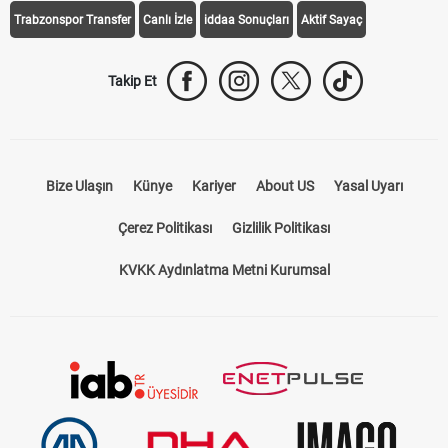
Trabzonspor Transfer
Canlı İzle
iddaa Sonuçları
Aktif Sayaç
Takip Et
Bize Ulaşın
Künye
Kariyer
About US
Yasal Uyarı
Çerez Politikası
Gizlilik Politikası
KVKK Aydınlatma Metni Kurumsal