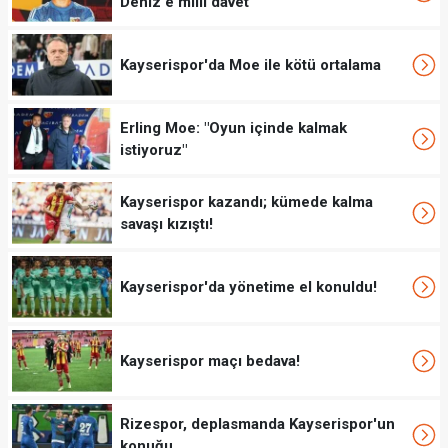
Deniz'e milli davet
Kayserispor'da Moe ile kötü ortalama
Erling Moe: "Oyun içinde kalmak
istiyoruz"
Kayserispor kazandı; kümede kalma
savaşı kızıştı!
Kayserispor'da yönetime el konuldu!
Kayserispor maçı bedava!
Rizespor, deplasmanda Kayserispor'un
konuğu