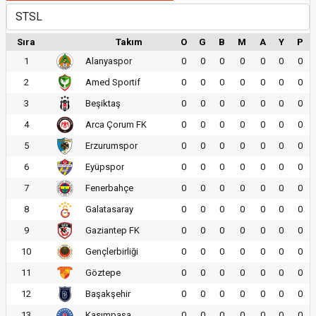
Sıra
Takım
O
G
B
M
A
Y
P
1
Alanyaspor
0
0
0
0
0
0
0
2
Amed Sportif
0
0
0
0
0
0
0
3
Beşiktaş
0
0
0
0
0
0
0
4
Arca Çorum FK
0
0
0
0
0
0
0
5
Erzurumspor
0
0
0
0
0
0
0
6
Eyüpspor
0
0
0
0
0
0
0
7
Fenerbahçe
0
0
0
0
0
0
0
8
Galatasaray
0
0
0
0
0
0
0
9
Gaziantep FK
0
0
0
0
0
0
0
10
Gençlerbirliği
0
0
0
0
0
0
0
11
Göztepe
0
0
0
0
0
0
0
12
Başakşehir
0
0
0
0
0
0
0
13
Kasımpaşa
0
0
0
0
0
0
0