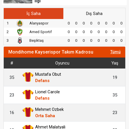
ilgi
İç Saha
Dış Saha
1
Alanyaspor
0
0
0
0
0
0
0
0
2
Amed Sportif
0
0
0
0
0
0
0
0
3
Beşiktaş
0
0
0
0
0
0
0
0
Mondihome Kayserispor Takım Kadrosu
Tümü
#
Oyuncu
Yaş
Mustafa Obut
35
19
Defans
Lionel Carole
23
35
Defans
Mehmet Ozbek
16
23
Orta Saha
Ahmet Malatyali