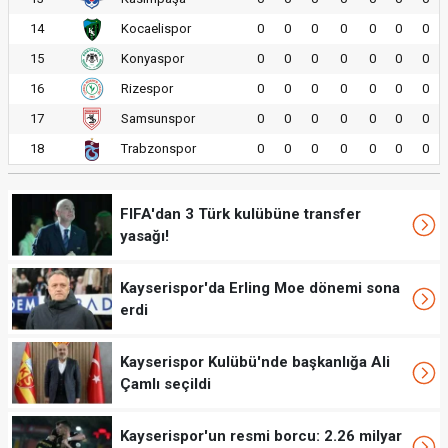
14
Kocaelispor
0
0
0
0
0
0
0
15
Konyaspor
0
0
0
0
0
0
0
16
Rizespor
0
0
0
0
0
0
0
17
Samsunspor
0
0
0
0
0
0
0
18
Trabzonspor
0
0
0
0
0
0
0
FIFA'dan 3 Türk kulübüne transfer
yasağı!
Kayserispor'da Erling Moe dönemi sona
erdi
Kayserispor Kulübü'nde başkanlığa Ali
Çamlı seçildi
Kayserispor'un resmi borcu: 2.26 milyar