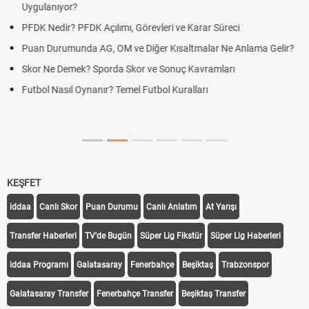
Uygulanıyor?
DGS Sonuçları Ne Zaman Açıklanacak 2026? ÖSYM Sonuç
Tarihini Duyurdu
Mazota İndirim Var mı? Motorin Fiyatlarında Son Durum
Hradec Kralove Beşiktaş maçı şifresiz canlı yayın izle
Hradec Kralove Beşiktaş CANLI İZLE ŞİFRESİZ (Hradec Kralove
BJK)
KEŞFET
iddaa
Canlı Skor
Puan Durumu
Canlı Anlatım
At Yarışı
Transfer Haberleri
TV'de Bugün
Süper Lig Fikstür
Süper Lig Haberleri
iddaa Programı
Galatasaray
Fenerbahçe
Beşiktaş
Trabzonspor
Galatasaray Transfer
Fenerbahçe Transfer
Beşiktaş Transfer