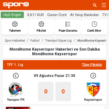
İLK11 KUR
Günün Özeti
At Yarışı Bankoları
TV'
Hızlı Erişim
Takımım
Fikstür
Puan Durumu
Canlı Skor
Spor Haberleri
Futbol
Trendyol Süper Lig
Mondihome Kayserispo
Mondihome Kayserispor Haberleri ve Son Dakika
Mondihome Kayserispor
TFF 1. Lig
Tüm Fikstür
09 Ağustos Pazar 21:30
0
0
Vanspor FK
Kayserispor