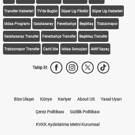
Transfer Haberleri
TV'de Bugün
Süper Lig Fikstür
Süper Lig Haberleri
iddaa Programı
Galatasaray
Fenerbahçe
Beşiktaş
Trabzonspor
Galatasaray Transfer
Fenerbahçe Transfer
Beşiktaş Transfer
Trabzonspor Transfer
Canlı İzle
iddaa Sonuçları
Aktif Sayaç
Takip Et
Bize Ulaşın
Künye
Kariyer
About US
Yasal Uyarı
Çerez Politikası
Gizlilik Politikası
KVKK Aydınlatma Metni Kurumsal