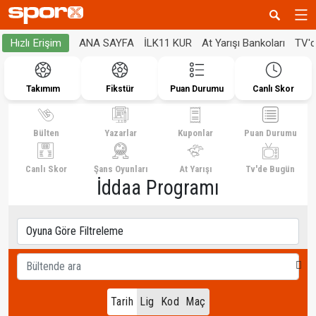
ANA SAYFA
İLK11 KUR
At Yarışı Bankoları
TV'
Hızlı Erişim
Takımım
Fikstür
Puan Durumu
Canlı Skor
Bülten
Yazarlar
Kuponlar
Puan Durumu
Canlı Skor
Şans Oyunları
At Yarışı
Tv'de Bugün
İddaa Programı
Tarih
Lig
Kod
Maç