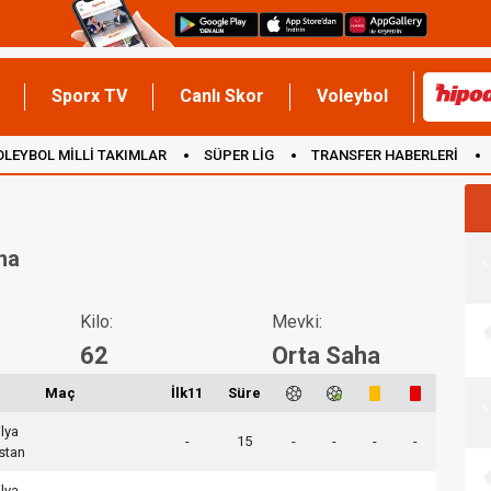
Sporx TV
Canlı Skor
Voleybol
OLEYBOL MİLLİ TAKIMLAR
SÜPER LİG
TRANSFER HABERLERİ
İNGİLTERE
ha
Kilo:
Mevki:
62
Orta Saha
Maç
İlk11
Süre
ilya
-
15
-
-
-
-
istan
ilya