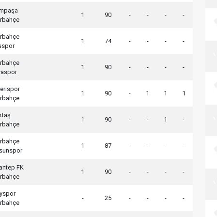
ımpaşa
1
90
-
-
-
-
rbahçe
rbahçe
1
74
-
-
-
-
sspor
rbahçe
1
90
-
-
-
-
aspor
erispor
1
90
-
1
1
1
rbahçe
ktaş
1
90
-
-
1
-
rbahçe
rbahçe
1
87
-
-
-
-
sunspor
antep FK
1
90
-
-
-
-
rbahçe
yspor
-
25
-
-
-
-
rbahçe