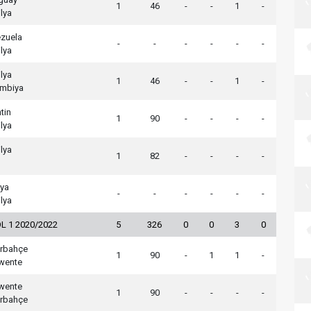
1
46
-
-
1
-
ilya
zuela
-
-
-
-
-
-
ilya
ilya
1
46
-
-
1
-
mbiya
tin
1
90
-
-
-
-
ilya
ilya
1
82
-
-
-
-
vya
-
-
-
-
-
-
ilya
L 1 2020/2022
5
326
0
0
3
0
rbahçe
1
90
-
1
1
-
wente
wente
1
90
-
-
-
-
rbahçe