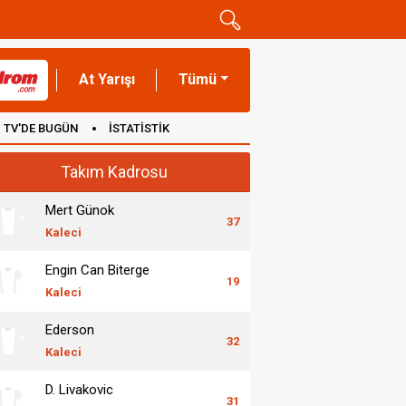
At Yarışı
Tümü
TV'DE BUGÜN
İSTATİSTİK
Takım Kadrosu
Mert Günok
37
Kaleci
Engin Can Biterge
19
Kaleci
Ederson
32
Kaleci
D. Livakovic
31