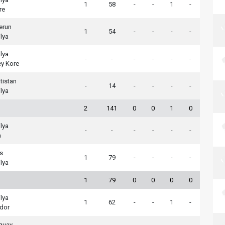
1
58
-
-
1
-
re
erun
1
54
-
-
-
-
ilya
ilya
-
-
-
-
-
-
y Kore
tistan
-
14
-
-
-
-
ilya
2
141
0
0
1
0
ilya
-
-
-
-
-
-
a
s
1
79
-
-
-
-
ilya
1
79
0
0
0
0
ilya
1
62
-
-
1
-
dor
guay