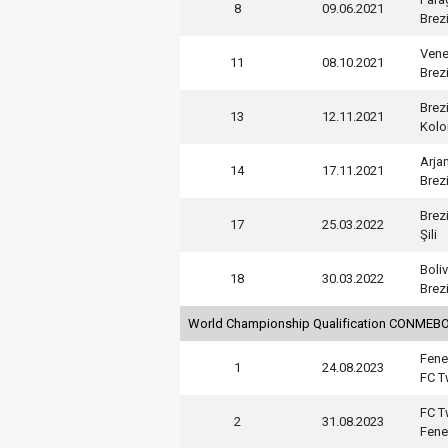
8
09.06.2021
Brez
Vene
11
08.10.2021
Brez
Brez
13
12.11.2021
Kolo
Arjan
14
17.11.2021
Brez
Brez
17
25.03.2022
Şili
Boli
18
30.03.2022
Brez
World Championship Qualification CONMEBO
Fene
1
24.08.2023
FC T
FC T
2
31.08.2023
Fene