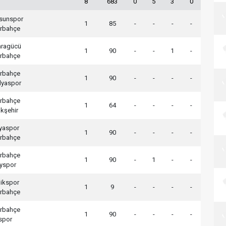
8
683
0
5
3
0
sunspor
1
85
-
-
-
-
rbahçe
ragücü
1
90
-
-
1
-
rbahçe
rbahçe
1
90
-
-
-
-
lyaspor
rbahçe
1
64
-
-
-
-
kşehir
yaspor
1
90
-
-
-
-
rbahçe
rbahçe
1
90
-
1
-
-
yspor
ikspor
1
9
-
-
-
-
rbahçe
rbahçe
1
90
-
-
-
-
spor