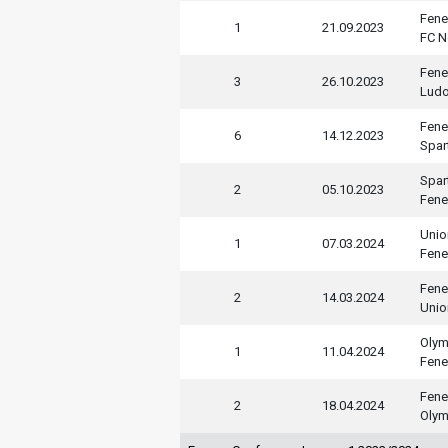
Fene
1
21.09.2023
FC N
Fene
3
26.10.2023
Ludo
Fene
6
14.12.2023
Spar
Spar
2
05.10.2023
Fene
Union
1
07.03.2024
Fene
Fene
2
14.03.2024
Union
Olym
1
11.04.2024
Fene
Fene
2
18.04.2024
Olym