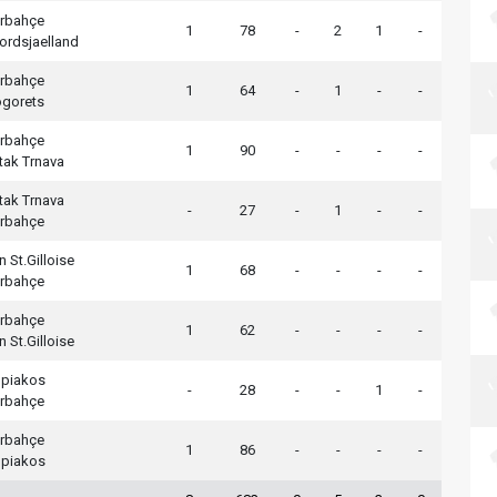
rbahçe
1
78
-
2
1
-
ordsjaelland
rbahçe
1
64
-
1
-
-
gorets
rbahçe
1
90
-
-
-
-
tak Trnava
tak Trnava
-
27
-
1
-
-
rbahçe
 St.Gilloise
1
68
-
-
-
-
rbahçe
rbahçe
1
62
-
-
-
-
 St.Gilloise
piakos
-
28
-
-
1
-
rbahçe
rbahçe
1
86
-
-
-
-
piakos