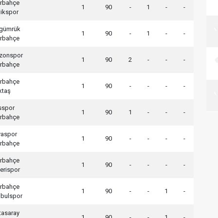
rbahçe
1
90
-
1
-
-
ikspor
gümrük
1
90
-
1
-
-
rbahçe
zonspor
1
90
2
-
-
-
rbahçe
rbahçe
1
90
-
-
-
-
ktaş
sspor
1
90
1
-
-
-
rbahçe
aspor
1
90
-
-
-
-
rbahçe
rbahçe
1
90
-
-
-
-
erispor
rbahçe
1
90
-
-
1
-
nbulspor
tasaray
1
90
-
-
1
-