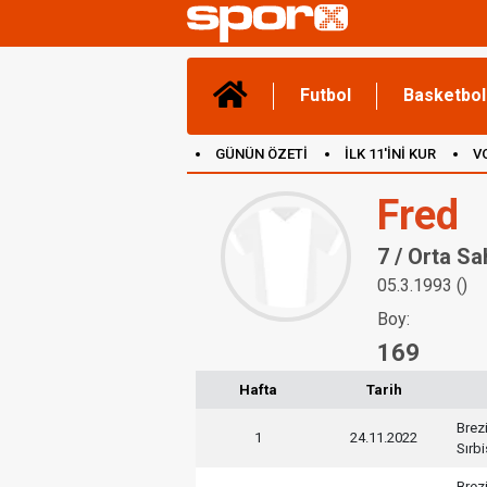
Futbol
Basketbol
GÜNÜN ÖZETİ
İLK 11'İNİ KUR
V
(YENİ) OYUNLAR
CANLI ANLATIM
Fred
7 / Orta Sa
05.3.1993 ()
Boy:
169
Hafta
Tarih
Brez
1
24.11.2022
Sırb
Brez