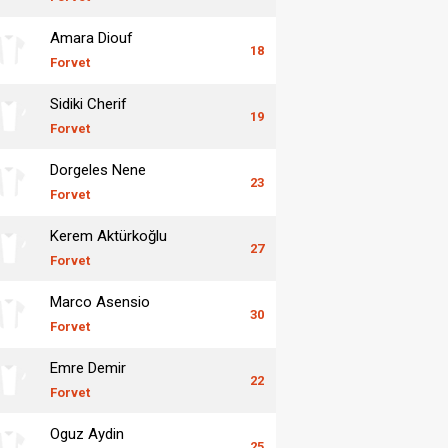
Amara Diouf
18
Forvet
Sidiki Cherif
19
Forvet
Dorgeles Nene
23
Forvet
Kerem Aktürkoğlu
27
Forvet
Marco Asensio
30
Forvet
Emre Demir
22
Forvet
Oguz Aydin
25