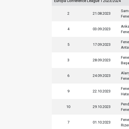
Europa Conference League 1 2023/2024
Sam
2
21.08.2023
Fene
Anka
4
03.09.2023
Fene
Fene
5
17.09.2023
Anta
Fene
3
28.09.2023
Başa
Alan
6
24.09.2023
Fene
Fene
9
22.10.2023
Hata
Pend
10
29.10.2023
Fene
Fene
7
01.10.2023
Rize