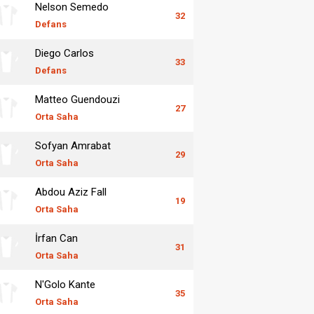
Nelson Semedo
32
Defans
Diego Carlos
33
Defans
Matteo Guendouzi
27
Orta Saha
Sofyan Amrabat
29
Orta Saha
Abdou Aziz Fall
19
Orta Saha
İrfan Can
31
Orta Saha
N'Golo Kante
35
Orta Saha