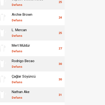
25
Defans
Archie Brown
24
Defans
L. Mercan
25
Defans
Mert Müldür
27
Defans
Rodrigo Becao
30
Defans
Çağlar Söyüncü
30
Defans
Nathan Ake
31
Defans