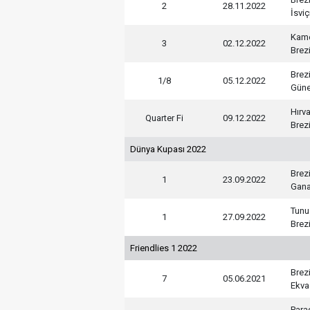
2
28.11.2022
İsviç
Kam
3
02.12.2022
Brez
Brez
1/8
05.12.2022
Güne
Hırva
Quarter Fi
09.12.2022
Brez
Dünya Kupası 2022
Brez
1
23.09.2022
Gan
Tunu
1
27.09.2022
Brez
Friendlies 1 2022
Brez
7
05.06.2021
Ekva
Para