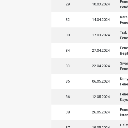
Fene
29
10.03.2024
Pend
Kara
32
14.04.2024
Fene
Trab
30
17.03.2024
Fene
Fene
34
27.04.2024
Beşi
Siva
33
22.04.2024
Fene
Kony
35
06.05.2024
Fene
Fene
36
12.05.2024
Kays
Fene
38
26.05.2024
İsta
Gala
37
19.05.2024