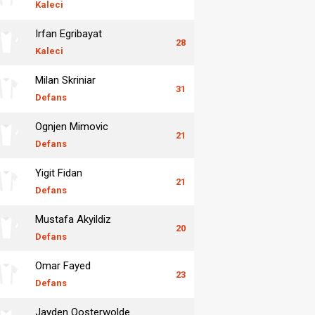
Kaleci
Irfan Egribayat
28
Kaleci
Milan Skriniar
31
Defans
Ognjen Mimovic
21
Defans
Yigit Fidan
21
Defans
Mustafa Akyildiz
20
Defans
Omar Fayed
23
Defans
Jayden Oosterwolde