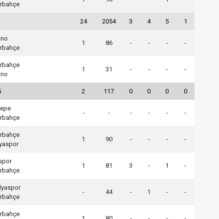
rbahçe
24
2054
3
4
5
1
ano
1
86
-
-
-
-
rbahçe
rbahçe
1
31
-
-
-
-
ano
5
2
117
0
0
0
0
tepe
-
-
-
-
-
-
rbahçe
rbahçe
1
90
-
-
-
-
yaspor
spor
1
81
3
-
1
-
rbahçe
lyaspor
-
44
-
1
-
-
rbahçe
rbahçe
1
80
-
-
-
-