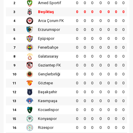
Amed Sportif
0
0
0
0
0
0
0
2
Beşiktaş
0
0
0
0
0
0
0
3
Arca Çorum FK
0
0
0
0
0
0
0
4
Erzurumspor
0
0
0
0
0
0
0
5
Eyüpspor
0
0
0
0
0
0
0
6
Fenerbahçe
0
0
0
0
0
0
0
7
Galatasaray
0
0
0
0
0
0
0
8
Gaziantep FK
0
0
0
0
0
0
0
9
Gençlerbirliği
0
0
0
0
0
0
0
10
Göztepe
0
0
0
0
0
0
0
11
Başakşehir
0
0
0
0
0
0
0
12
Kasımpaşa
0
0
0
0
0
0
0
13
Kocaelispor
0
0
0
0
0
0
0
14
Konyaspor
0
0
0
0
0
0
0
15
Rizespor
0
0
0
0
0
0
0
16