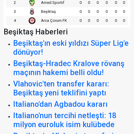
2
Amed Sportif
0
0
0
0
0
0
3
Beşiktaş
0
0
0
0
0
0
4
Arca Çorum FK
0
0
0
0
0
0
Beşiktaş Haberleri
Beşiktaş'ın eski yıldızı Süper Lig'e
dönüyor!
Beşiktaş-Hradec Kralove rövanş
maçının hakemi belli oldu!
Vlahovic'ten transfer kararı:
Beşiktaş yeni teklifini yaptı
Italiano'dan Agbadou kararı
Italiano'nun tercihi netleşti: 18
milyon euroluk isim kulübede