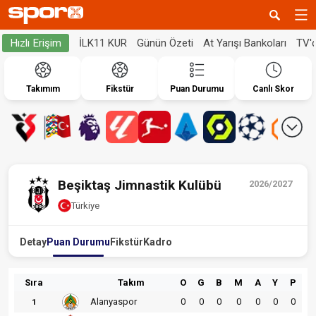
İLK11 KUR
Günün Özeti
At Yarışı Bankoları
TV'
Hızlı Erişim
Takımım
Fikstür
Puan Durumu
Canlı Skor
Beşiktaş Jimnastik Kulübü
2026/2027
Türkiye
Detay
Puan Durumu
Fikstür
Kadro
Sıra
Takım
O
G
B
M
A
Y
P
Alanyaspor
0
0
0
0
0
0
0
1