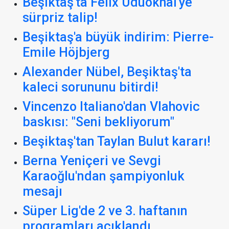
Beşiktaş'ta Felix Uduokhai'ye
sürpriz talip!
Beşiktaş'a büyük indirim: Pierre-
Emile Höjbjerg
Alexander Nübel, Beşiktaş'ta
kaleci sorununu bitirdi!
Vincenzo Italiano'dan Vlahovic
baskısı: "Seni bekliyorum"
Beşiktaş'tan Taylan Bulut kararı!
Berna Yeniçeri ve Sevgi
Karaoğlu'ndan şampiyonluk
mesajı
Süper Lig'de 2 ve 3. haftanın
programları açıklandı