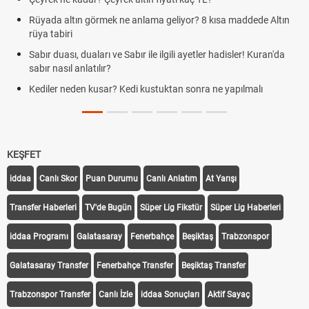
Rüyada altın görmek ne anlama geliyor? 8 kısa maddede Altın
Cem
rüya tabiri
de
Sabır duası, duaları ve Sabır ile ilgili ayetler hadisler! Kuran'da
Rüy
sabır nasıl anlatılır?
Evd
Kediler neden kusar? Kedi kustuktan sonra ne yapılmalı
tari
KEŞFET
iddaa
Canlı Skor
Puan Durumu
Canlı Anlatım
At Yarışı
Transfer Haberleri
TV'de Bugün
Süper Lig Fikstür
Süper Lig Haberleri
iddaa Programı
Galatasaray
Fenerbahçe
Beşiktaş
Trabzonspor
Galatasaray Transfer
Fenerbahçe Transfer
Beşiktaş Transfer
Trabzonspor Transfer
Canlı İzle
iddaa Sonuçları
Aktif Sayaç