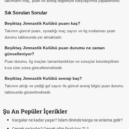
takımların maç, puan ve averaj bilgileriyle karşılaştırma yapabilirsiniz.
Sık Sorulan Sorular
Beşiktaş Jimnastik Kulübü puanı kaç?
Takımın güncel puanı, oynadığı maç sayısı ve lig sıralaması puan
durumu tablosunda yer almaktadır.
Beşiktaş Jimnastik Kulübü puan durumu ne zaman
güncelleniyor?
Puan durumu, lig maçları tamamlandıktan ve sonuçlar kesinleştikten
kısa süre sonra güncellenmektedir.
Beşiktaş Jimnastik Kulübü averajı kaç?
Takımın attığı ve yediği gol sayısı ile güncel averaj bilgisi puan durumu
tablosunda gösterilmektedir.
Şu An Popüler İçerikler
Kargalar ne kadar yaşar? İslam dininde karga ne anlama gelir?
Fut
Çeyrek ne kadar? Çeyrek altın fiyatı kaç TL?
Kra