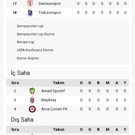
Samsunspor
0
0
0
0
0
0
0
17
Trabzonspor
0
0
0
0
0
0
0
18
Şampiyonlar Ligi
Şampiyonlar Ligi Eleme
Avrupa Ligi
UEFA Konferans Eleme
Küme düşme
İç Saha
Sıra
Takım
O
G
B
M
A
Y
2
Amed Sportif
0
0
0
0
0
0
3
Beşiktaş
0
0
0
0
0
0
4
Arca Çorum FK
0
0
0
0
0
0
Dış Saha
Sıra
Takım
O
G
B
M
A
Y