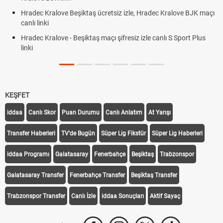
Hradec Kralove Beşiktaş ücretsiz izle, Hradec Kralove BJK maçı
canlı linki
Hradec Kralove - Beşiktaş maçı şifresiz izle canlı S Sport Plus
linki
KEŞFET
iddaa
Canlı Skor
Puan Durumu
Canlı Anlatım
At Yarışı
Transfer Haberleri
TV'de Bugün
Süper Lig Fikstür
Süper Lig Haberleri
iddaa Programı
Galatasaray
Fenerbahçe
Beşiktaş
Trabzonspor
Galatasaray Transfer
Fenerbahçe Transfer
Beşiktaş Transfer
Trabzonspor Transfer
Canlı İzle
iddaa Sonuçları
Aktif Sayaç