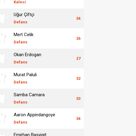
Kaleci
Uğur Çiftçi
34
Defans
Mert Celik
26
Defans
Okan Erdogan
27
Defans
Murat Paluli
32
Defans
Samba Camara
33
Defans
Aaron Appindangoye
34
Defans
Emirhan Basyigit