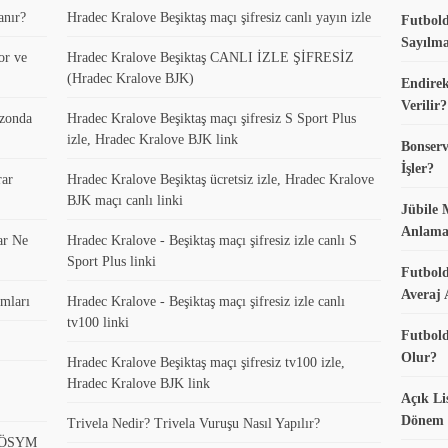
anır?
Hradec Kralove Beşiktaş maçı şifresiz canlı yayın izle
Futbold
Sayılma
or ve
Hradec Kralove Beşiktaş CANLI İZLE ŞİFRESİZ
(Hradec Kralove BJK)
Endirek
Verilir?
ezonda
Hradec Kralove Beşiktaş maçı şifresiz S Sport Plus
izle, Hradec Kralove BJK link
Bonserv
İşler?
rar
Hradec Kralove Beşiktaş ücretsiz izle, Hradec Kralove
BJK maçı canlı linki
Jübile 
Anlama
ar Ne
Hradec Kralove - Beşiktaş maçı şifresiz izle canlı S
Sport Plus linki
Futbold
Averaj 
mları
Hradec Kralove - Beşiktaş maçı şifresiz izle canlı
tv100 linki
Futbold
Olur?
Hradec Kralove Beşiktaş maçı şifresiz tv100 izle,
Hradec Kralove BJK link
Açık Li
Dönem K
Trivela Nedir? Trivela Vuruşu Nasıl Yapılır?
? ÖSYM