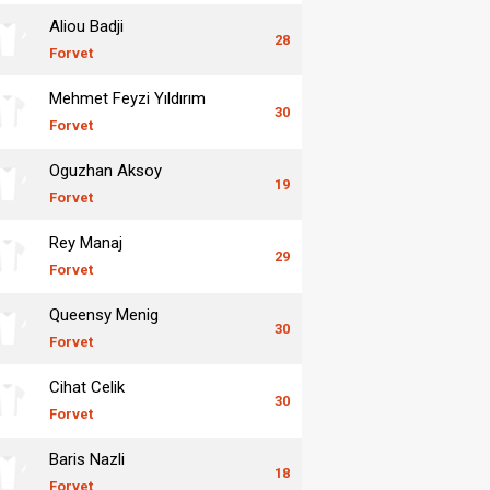
Aliou Badji
28
Forvet
Mehmet Feyzi Yıldırım
30
Forvet
Oguzhan Aksoy
19
Forvet
Rey Manaj
29
Forvet
Queensy Menig
30
Forvet
Cihat Celik
30
Forvet
Baris Nazli
18
Forvet