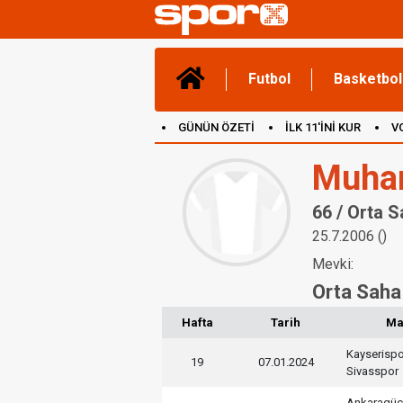
Futbol
Basketbol
GÜNÜN ÖZETİ
İLK 11'İNİ KUR
V
(YENİ) OYUNLAR
CANLI ANLATIM
Muha
66 / Orta 
25.7.2006 ()
Mevki:
Orta Saha
Hafta
Tarih
Ma
Kayserispo
19
07.01.2024
Sivasspor
Ankaragüc