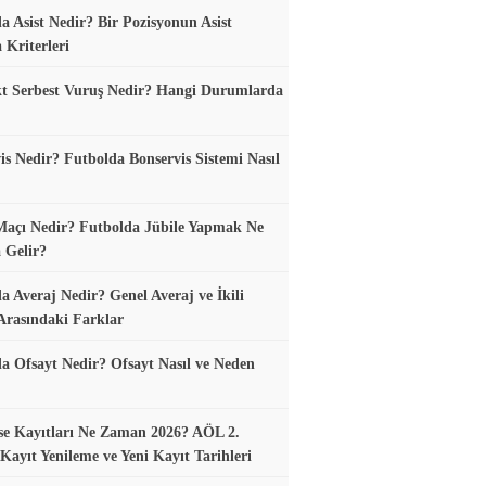
a Asist Nedir? Bir Pozisyonun Asist
 Kriterleri
t Serbest Vuruş Nedir? Hangi Durumlarda
is Nedir? Futbolda Bonservis Sistemi Nasıl
Maçı Nedir? Futbolda Jübile Yapmak Ne
 Gelir?
a Averaj Nedir? Genel Averaj ve İkili
Arasındaki Farklar
a Ofsayt Nedir? Ofsayt Nasıl ve Neden
se Kayıtları Ne Zaman 2026? AÖL 2.
ayıt Yenileme ve Yeni Kayıt Tarihleri