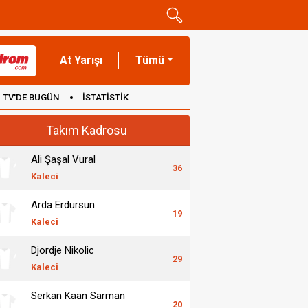
At Yarışı
Tümü
TV'DE BUGÜN
İSTATİSTİK
Takım Kadrosu
Ali Şaşal Vural
36
Kaleci
Arda Erdursun
19
Kaleci
Djordje Nikolic
29
Kaleci
Serkan Kaan Sarman
20