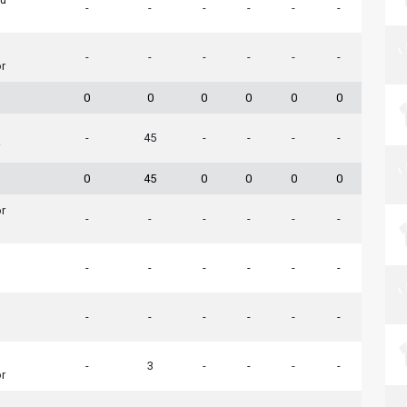
-
-
-
-
-
-
-
-
-
-
-
-
r
0
0
0
0
0
0
-
45
-
-
-
-
0
45
0
0
0
0
r
-
-
-
-
-
-
-
-
-
-
-
-
-
-
-
-
-
-
-
3
-
-
-
-
r