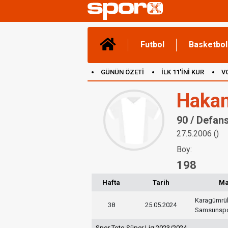
Futbol
Basketbol
GÜNÜN ÖZETİ
İLK 11'İNİ KUR
V
(YENİ) OYUNLAR
CANLI ANLATIM
Hakan
90 / Defan
27.5.2006 ()
Boy:
198
Hafta
Tarih
M
Karagümrü
38
25.05.2024
Samsunsp
Spor Toto Süper Lig 2023/2024