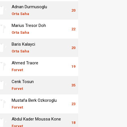
Adnan Durmusoglu
20
Orta Saha
Marius Tresor Doh
22
Orta Saha
Baris Kalayci
20
Orta Saha
Ahmed Traore
19
Forvet
Cenk Tosun
35
Forvet
Mustafa Berk Ozkoroglu
23
Forvet
Abdul Kader Moussa Kone
18
Forvet