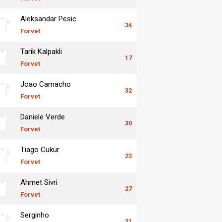
Aleksandar Pesic
34
Forvet
Tarik Kalpakli
17
Forvet
Joao Camacho
32
Forvet
Daniele Verde
30
Forvet
Tiago Cukur
23
Forvet
Ahmet Sivri
27
Forvet
Serginho
31