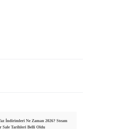
az İndirimleri Ne Zaman 2026? Steam
Sale Tarihleri Belli Oldu