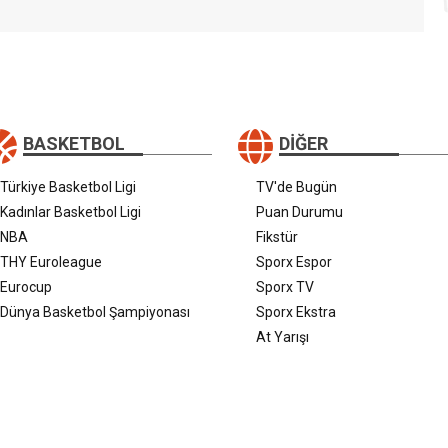
BASKETBOL
DIĞER
Türkiye Basketbol Ligi
TV'de Bugün
Kadınlar Basketbol Ligi
Puan Durumu
NBA
Fikstür
THY Euroleague
Sporx Espor
Eurocup
Sporx TV
Dünya Basketbol Şampiyonası
Sporx Ekstra
At Yarışı