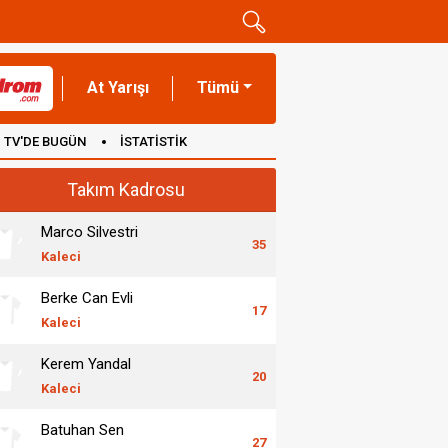
At Yarışı
Tümü
TV'DE BUGÜN
İSTATİSTİK
Takım Kadrosu
Marco Silvestri
35
Kaleci
Berke Can Evli
17
Kaleci
Kerem Yandal
20
Kaleci
Batuhan Sen
27