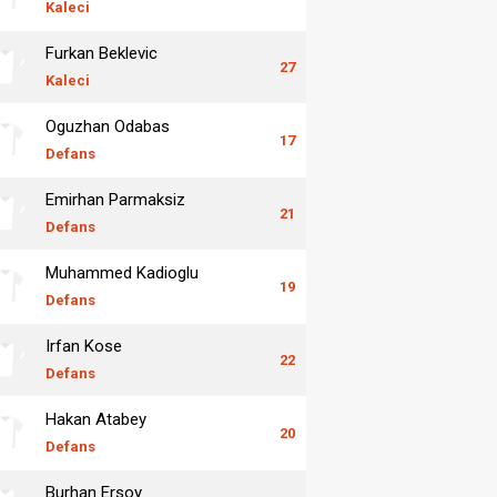
Kaleci
Furkan Beklevic
27
Kaleci
Oguzhan Odabas
17
Defans
Emirhan Parmaksiz
21
Defans
Muhammed Kadioglu
19
Defans
Irfan Kose
22
Defans
Hakan Atabey
20
Defans
Burhan Ersoy