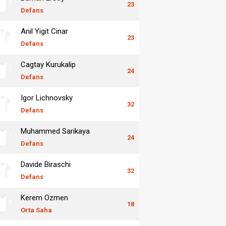
23
Defans
Anil Yigit Cinar
23
Defans
Cagtay Kurukalip
24
Defans
Igor Lichnovsky
32
Defans
Muhammed Sarikaya
24
Defans
Davide Biraschi
32
Defans
Kerem Ozmen
18
Orta Saha