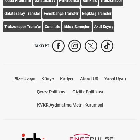
iddaa Programı
Galatasaray
Fenerbahçe
Beşiktaş
Trabzonspor
Galatasaray Transfer
Fenerbahçe Transfer
Beşiktaş Transfer
Trabzonspor Transfer
Canlı İzle
iddaa Sonuçları
Aktif Sayaç
Takip Et
Bize Ulaşın
Künye
Kariyer
About US
Yasal Uyarı
Çerez Politikası
Gizlilik Politikası
KVKK Aydınlatma Metni Kurumsal