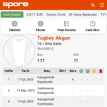
İLK11 KUR
Günün Özeti
At Yarışı Bankoları
TV'
Hızlı Erişim
Takımım
Fikstür
Puan Durumu
Canlı Skor
Tugbey Akgun
16 / Orta Saha
09.4.2003 ()
Boy:
Kilo:
177
71
Hafta
Tarih
Maç
İlk11
Süre
Karagümrük
1
17 Eyl, 2025
-
4
-
-
-
-
Başakşehir
Galatasaray
2
15 Ağu, 2025
-
-
-
-
-
-
Karagümrük
Karagümrük
5
13 Eyl, 2025
-
-
-
-
-
-
Kasımpaşa