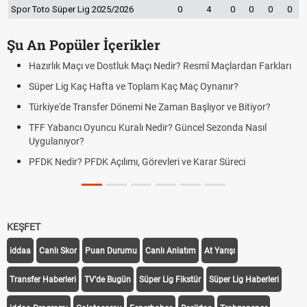
Spor Toto Süper Lig 2025/2026
0
4
0
0
0
0
Şu An Popüler İçerikler
Hazırlık Maçı ve Dostluk Maçı Nedir? Resmî Maçlardan Farkları
Süper Lig Kaç Hafta ve Toplam Kaç Maç Oynanır?
Türkiye'de Transfer Dönemi Ne Zaman Başlıyor ve Bitiyor?
TFF Yabancı Oyuncu Kuralı Nedir? Güncel Sezonda Nasıl
Uygulanıyor?
PFDK Nedir? PFDK Açılımı, Görevleri ve Karar Süreci
KEŞFET
iddaa
Canlı Skor
Puan Durumu
Canlı Anlatım
At Yarışı
Transfer Haberleri
TV'de Bugün
Süper Lig Fikstür
Süper Lig Haberleri