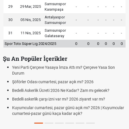
Samsunspor
29
29 Mar, 2025
-
-
-
-
-
-
Kasımpaşa
Antalyaspor
30
05 Nis, 2025
-
-
-
-
-
-
Samsunspor
Samsunspor
31
11 Nis, 2025
-
-
-
-
-
-
Galatasaray
Spor Toto Süper Lig 2024/2025
0
0
0
0
0
0
Şu An Popüler İçerikler
Yeni Parti Çerçeve Yasaya İmza Attı mı? Çerçeve Yasa Son
Durum
Şöförler Odası cumartesi, pazar açık mı? 2026
Bedelli Askerlik Ücreti 2026 Ne Kadar? Zam mı gelecek?
Bedelli askerlik çarşı izni var mı? 2026 ziyaret var mı?
Kuyumcular cumartesi, pazar günü açık mı? 2026 | Kuyumcular
cumartesi-pazar günü kaça kadar açık?