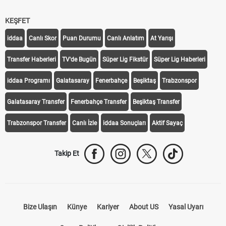
KEŞFET
iddaa
Canlı Skor
Puan Durumu
Canlı Anlatım
At Yarışı
Transfer Haberleri
TV'de Bugün
Süper Lig Fikstür
Süper Lig Haberleri
iddaa Programı
Galatasaray
Fenerbahçe
Beşiktaş
Trabzonspor
Galatasaray Transfer
Fenerbahçe Transfer
Beşiktaş Transfer
Trabzonspor Transfer
Canlı İzle
iddaa Sonuçları
Aktif Sayaç
Takip Et
Bize Ulaşın
Künye
Kariyer
About US
Yasal Uyarı