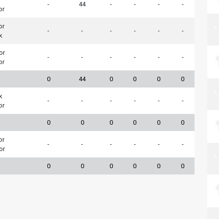
-
44
-
-
-
-
or
or
-
-
-
-
-
-
k
or
-
-
-
-
-
-
or
0
44
0
0
0
0
k
-
-
-
-
-
-
or
0
0
0
0
0
0
or
-
-
-
-
-
-
or
0
0
0
0
0
0