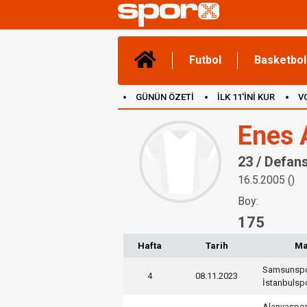
Futbol
Basketbol
GÜNÜN ÖZETİ
İLK 11'İNİ KUR
V
(YENİ) OYUNLAR
CANLI ANLATIM
Enes 
23 / Defan
16.5.2005 ()
Boy:
175
Hafta
Tarih
M
Samsunsp
4
08.11.2023
İstanbulsp
Alanyaspo