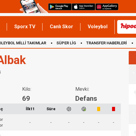
Sporx TV
Canlı Skor
Voleybol
OLEYBOL MİLLİ TAKIMLAR
SÜPER LİG
TRANSFER HABERLERİ
İNGİLTERE
Albak
s
Kilo:
Mevki:
69
Defans
aç
İlk11
Süre
or
-
-
-
-
-
-
or
r