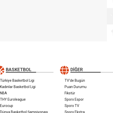
BASKETBOL
DIĞER
Türkiye Basketbol Ligi
TV'de Bugün
Kadınlar Basketbol Ligi
Puan Durumu
NBA
Fikstür
THY Euroleague
Sporx Espor
Eurocup
Sporx TV
Dünya Basketbol Şampiyonası
Sporx Ekstra