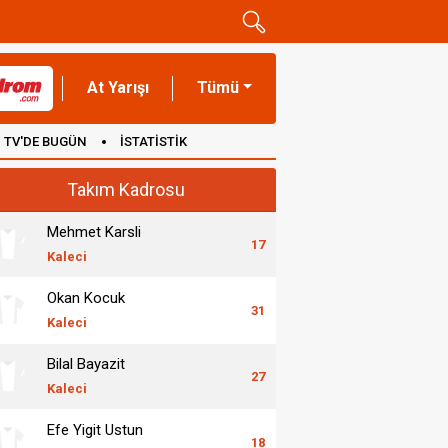
At Yarışı
Tümü
TV'DE BUGÜN
İSTATİSTİK
Takım Kadrosu
Mehmet Karsli
17
Kaleci
Okan Kocuk
31
Kaleci
Bilal Bayazit
27
Kaleci
Efe Yigit Ustun
18