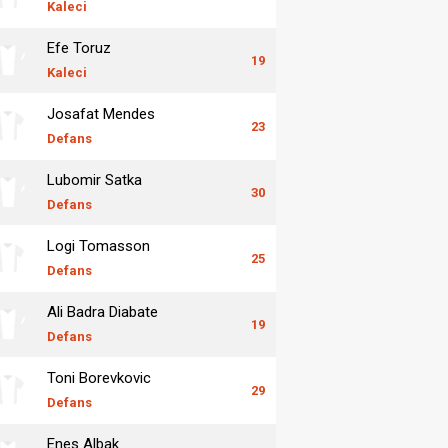
Kaleci
Efe Toruz
19
Kaleci
Josafat Mendes
23
Defans
Lubomir Satka
30
Defans
Logi Tomasson
25
Defans
Ali Badra Diabate
19
Defans
Toni Borevkovic
29
Defans
Enes Albak