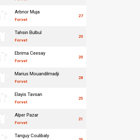
Arbnor Muja
27
Forvet
Tahsin Bulbul
20
Forvet
Ebrima Ceesay
20
Forvet
Marius Mouandilmadji
28
Forvet
Elayis Tavsan
25
Forvet
Alper Pazar
21
Forvet
Tanguy Coulibaly
25