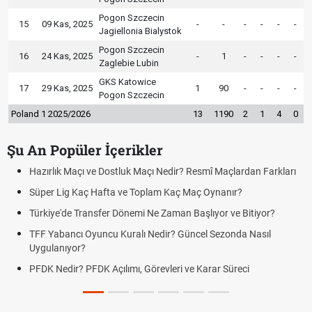
Pogon Szczecin
15
09 Kas, 2025
-
-
-
-
-
-
Jagiellonia Bialystok
Pogon Szczecin
16
24 Kas, 2025
-
1
-
-
-
-
Zaglebie Lubin
GKS Katowice
17
29 Kas, 2025
1
90
-
-
-
-
Pogon Szczecin
Poland 1 2025/2026
13
1190
2
1
4
0
Şu An Popüler İçerikler
Hazırlık Maçı ve Dostluk Maçı Nedir? Resmî Maçlardan Farkları
Süper Lig Kaç Hafta ve Toplam Kaç Maç Oynanır?
Türkiye'de Transfer Dönemi Ne Zaman Başlıyor ve Bitiyor?
TFF Yabancı Oyuncu Kuralı Nedir? Güncel Sezonda Nasıl
Uygulanıyor?
PFDK Nedir? PFDK Açılımı, Görevleri ve Karar Süreci