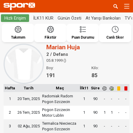
İLK11 KUR
Günün Özeti
At Yarışı Bankoları
TV'
Hızlı Erişim
Takımım
Fikstür
Puan Durumu
Canlı Skor
Marian Huja
2 / Defans
05.8.1999 ()
Boy:
Kilo:
191
85
Hafta
Tarih
Maç
İlk11
Süre
Radomiak Radom
1
20 Tem, 2025
1
90
-
-
-
-
Pogon Szczecin
Pogon Szczecin
2
26 Tem, 2025
1
90
1
1
-
-
Motor Lublin
Termalica Nieciecza
3
02 Ağu, 2025
1
90
-
-
-
-
Pogon Szczecin