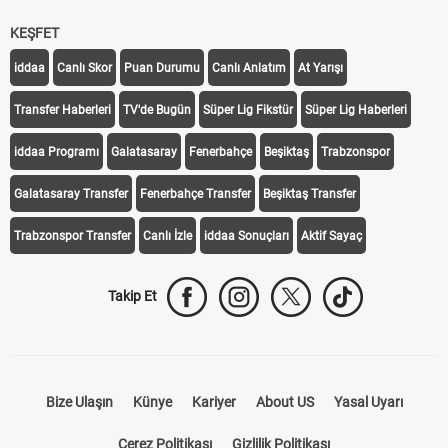
KEŞFET
iddaa
Canlı Skor
Puan Durumu
Canlı Anlatım
At Yarışı
Transfer Haberleri
TV'de Bugün
Süper Lig Fikstür
Süper Lig Haberleri
iddaa Programı
Galatasaray
Fenerbahçe
Beşiktaş
Trabzonspor
Galatasaray Transfer
Fenerbahçe Transfer
Beşiktaş Transfer
Trabzonspor Transfer
Canlı İzle
iddaa Sonuçları
Aktif Sayaç
Takip Et
Bize Ulaşın
Künye
Kariyer
About US
Yasal Uyarı
Çerez Politikası
Gizlilik Politikası