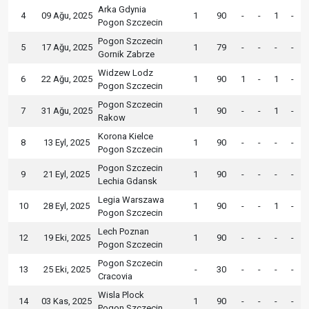
Arka Gdynia
4
09 Ağu, 2025
1
90
-
-
1
-
Pogon Szczecin
Pogon Szczecin
5
17 Ağu, 2025
1
79
-
-
-
-
Gornik Zabrze
Widzew Lodz
6
22 Ağu, 2025
1
90
1
-
1
-
Pogon Szczecin
Pogon Szczecin
7
31 Ağu, 2025
1
90
-
-
1
-
Rakow
Korona Kielce
8
13 Eyl, 2025
1
90
-
-
-
-
Pogon Szczecin
Pogon Szczecin
9
21 Eyl, 2025
1
90
-
-
-
-
Lechia Gdansk
Legia Warszawa
10
28 Eyl, 2025
1
90
-
-
1
-
Pogon Szczecin
Lech Poznan
12
19 Eki, 2025
1
90
-
-
-
-
Pogon Szczecin
Pogon Szczecin
13
25 Eki, 2025
-
30
-
-
-
-
Cracovia
Wisla Plock
14
03 Kas, 2025
1
90
-
-
-
-
Pogon Szczecin