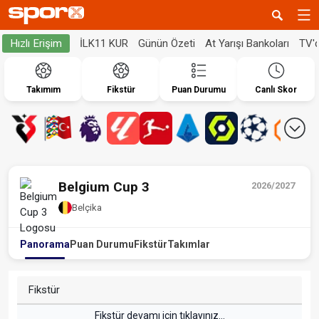
İLK11 KUR
Günün Özeti
At Yarışı Bankoları
TV'
Hızlı Erişim
Takımım
Fikstür
Puan Durumu
Canlı Skor
Belgium Cup 3
2026/2027
Belçika
Panorama
Puan Durumu
Fikstür
Takımlar
Fikstür
Fikstür devamı için tıklayınız...