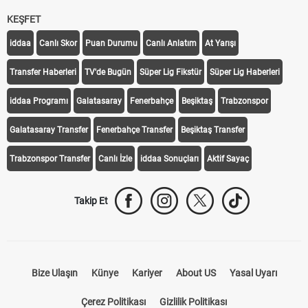
KEŞFET
iddaa
Canlı Skor
Puan Durumu
Canlı Anlatım
At Yarışı
Transfer Haberleri
TV'de Bugün
Süper Lig Fikstür
Süper Lig Haberleri
iddaa Programı
Galatasaray
Fenerbahçe
Beşiktaş
Trabzonspor
Galatasaray Transfer
Fenerbahçe Transfer
Beşiktaş Transfer
Trabzonspor Transfer
Canlı İzle
iddaa Sonuçları
Aktif Sayaç
Takip Et
Bize Ulaşın
Künye
Kariyer
About US
Yasal Uyarı
Çerez Politikası
Gizlilik Politikası