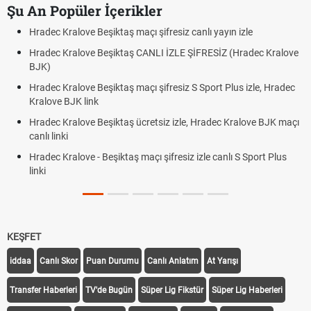
Şu An Popüler İçerikler
Hradec Kralove Beşiktaş maçı şifresiz canlı yayın izle
Hradec Kralove Beşiktaş CANLI İZLE ŞİFRESİZ (Hradec Kralove
BJK)
Hradec Kralove Beşiktaş maçı şifresiz S Sport Plus izle, Hradec
Kralove BJK link
Hradec Kralove Beşiktaş ücretsiz izle, Hradec Kralove BJK maçı
canlı linki
Hradec Kralove - Beşiktaş maçı şifresiz izle canlı S Sport Plus
linki
KEŞFET
iddaa
Canlı Skor
Puan Durumu
Canlı Anlatım
At Yarışı
Transfer Haberleri
TV'de Bugün
Süper Lig Fikstür
Süper Lig Haberleri