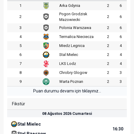
1
Arka Gdynia
2
6
Pogon Grodzisk
2
2
6
Mazowiecki
3
Polonia Warszawa
2
6
4
Termalica Nieciecza
2
6
5
Miedz Legnica
2
4
6
Stal Mielec
2
4
7
LKS Lodz
2
4
8
Chrobry Glogow
2
3
9
Warta Poznan
2
3
Puan durumu devamı için tıklayınız...
Fikstür
08 Ağustos 2026 Cumartesi
Stal Mielec
16:30
Stal Rzeszow