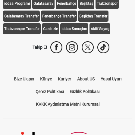
iddaa Programı
Galatasaray
Fenerbahçe
Beşiktaş
Trabzonspor
Galatasaray Transfer
Fenerbahçe Transfer
Beşiktaş Transfer
Trabzonspor Transfer
Canlı İzle
iddaa Sonuçları
Aktif Sayaç
Takip Et
Bize Ulaşın
Künye
Kariyer
About US
Yasal Uyarı
Çerez Politikası
Gizlilik Politikası
KVKK Aydınlatma Metni Kurumsal