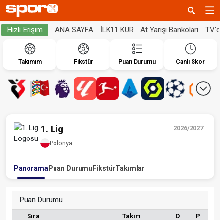
ANA SAYFA
İLK11 KUR
At Yarışı Bankoları
TV'
Hızlı Erişim
Takımım
Fikstür
Puan Durumu
Canlı Skor
1. Lig
2026/2027
Polonya
Panorama
Puan Durumu
Fikstür
Takımlar
Puan Durumu
Sıra
Takım
O
P